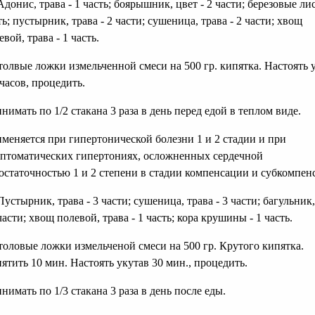
 Адонис, трава - 1 часть; боярышник, цвет - 2 части; березовые лис
ть; пустырник, трава - 2 части; сушеница, трава - 2 части; хвощ
евой, трава - 1 часть.
толвые ложки измельченной смеси на 500 гр. кипятка. Настоять 
 часов, процедить.
нимать по 1/2 стакана 3 раза в день перед едой в теплом виде.
меняется при гипертонической болезни 1 и 2 стадии и при
птоматических гипертониях, осложненных сердечной
остаточностью 1 и 2 степени в стадии компенсации и субкомпен
 Пустырник, трава - 3 части; сушеница, трава - 3 части; багульник,
 части; хвощ полевой, трава - 1 часть; кора крушины - 1 часть.
толовые ложки измельченой смеси на 500 гр. Крутого кипятка.
ятить 10 мин. Настоять укутав 30 мин., процедить.
нимать по 1/3 стакана 3 раза в день после еды.