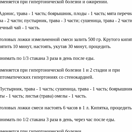
меняется при гипертонической болезни и ожирении.
 Адонис, трава - 1 часть; боярышник, плоды - 1 часть; мята перечн
ва - 2 части; пустырник, трава - 3 части; сушеница, трава - 2 части
ечный чай - 1 часть.
толовых ложки измельченной смеси залить 500 гр. Крутого кипят
ятить 10 минут, настоять, укутав 30 минут, процедить.
нимать по 1/3 стакана 3 раза в день после еды.
меняется при гипертонической болезни 1 и 2 стадии и при
птоматических гипертониях со стенокардией.
 Пустырник, трава - 1 часть; сушеница, трава - 1 часть; боярышник
ты - 1 часть; листья (трава) омелы - 1 часть.
толовых ложки смеси настоять 6 часов в 1 л. Кипятка, процедить
нимать по 1/2 стакана 3 раза в день, через час после еды.
меняется при гипертонической болезни.