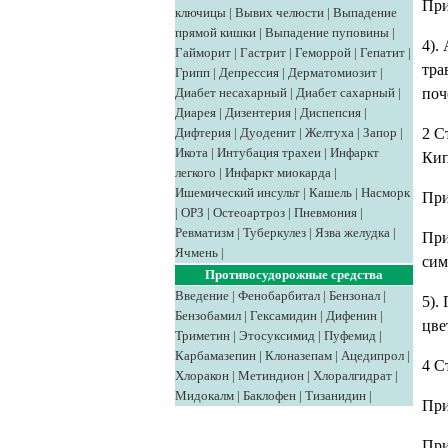
При
ключицы
|
Вывих челюсти
|
Выпадение
прямой кишки
|
Выпадение пуповины
|
4).
Гайморит
|
Гастрит
|
Геморрой
|
Гепатит
|
тра
Грипп
|
Депрессия
|
Дерматомиозит
|
Диабет несахарный
|
Диабет сахарный
|
поч
Диарея
|
Дизентерия
|
Диспепсия
|
Дифтерия
|
Дуоденит
|
Желтуха
|
Запор
|
2 С
Икота
|
Интубация трахеи
|
Инфаркт
Кип
легкого
|
Инфаркт миокарда
|
Ишемический инсульт
|
Кашель
|
Насморк
При
|
ОРЗ
|
Остеоартроз
|
Пневмония
|
Ревматизм
|
Туберкулез
|
Язва желудка
|
При
Ячмень
|
сим
Противосудорожные средства
Введение
|
Фенобарбитал
|
Бензонал
|
5).
Бензобамил
|
Гексамидин
|
Дифенин
|
цве
Триметин
|
Этосуксимид
|
Пуфемид
|
Карбамазепин
|
Клоназепам
|
Ацедипрол
|
4 С
Хлоракон
|
Метиндион
|
Хлоралгидрат
|
Мидокалм
|
Баклофен
|
Тизанидин
|
При
При