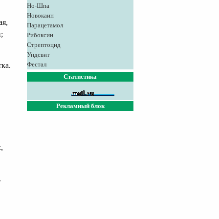
Но-Шпа
Новокаин
ая,
Парацетамол
;
Рибоксин
Стрептоцид
Ундевит
Фестал
ка.
Статистика
Рекламный блок
,
.