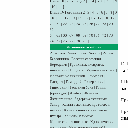
Глава III
[
страница 2
|
3
|
4
|
5
|
6
|
7
|
8
|
9
|
10
|
11
]
Глава IV
[
страница 2
|
3
|
4
|
5
|
6
|
7
|
8
|
9
|
10
|
11
|
12
|
13
|
14
|
15
|
16
|
17
|
18
|
19
|
20
|
21
|
22
|
23
|
24
|
25
|
26
|
27
|
28
|
29
|
30
|
64
|
65
|
66
|
67
|
68
|
69
|
70
|
71
|
72
|
73
|
74
|
75
|
76
|
77
|
78
|
79
]
Домашний лечебник
Аллергия
|
Алкоголизм
|
Ангина
|
Астма
|
Бессонница
|
Болезни селезенки
|
1).
Бородавки
|
Бронхиты, плевриты,
- 2
пневмония
|
Водянка
|
Укрепление волос
|
Воспаление яичников
|
Гайморит
|
1 П
Гастрит
|
Геморрой
|
Гипертония
|
Гипотония
|
Головная боль
|
Грипп
нас
(простуда)
|
Диабет
|
Желтуха
|
Желчегонные
|
Задержка месячных
|
При
Запор
|
Камни в желчных протоках и
печени
|
Камни в почках и мочевом
При
пузыре
|
Кашель
|
Климакс
|
сим
Кровотечения носовые
|
Кровотечения
маточные
|
Малокровие (анемия)
|