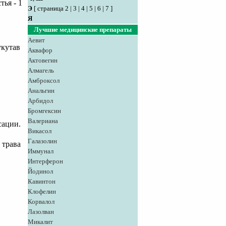
тья - 1
Э
[
страница 2
|
3
|
4
|
5
|
6
|
7
]
Я
Лучшие медицинские препараты
Аевит
укутав
Аквафор
Актовегин
Алмагель
Амброксол
Анальгин
Арбидол
Бромгексин
Валериана
сации.
Викасол
Галазолин
 трава
Иммунал
Интерферон
Йодинол
Кавинтон
Клофелин
Корвалол
Лазолван
Микалит