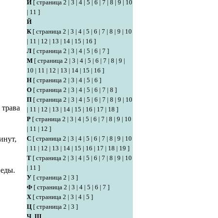
И
[
страница 2
|
3
|
4
|
5
|
6
|
7
|
8
|
9
|
10
|
11
]
Й
К
[
страница 2
|
3
|
4
|
5
|
6
|
7
|
8
|
9
|
10
|
11
|
12
|
13
|
14
|
15
|
16
]
Л
[
страница 2
|
3
|
4
|
5
|
6
|
7
]
М
[
страница 2
|
3
|
4
|
5
|
6
|
7
|
8
|
9
|
10
|
11
|
12
|
13
|
14
|
15
|
16
]
Н
[
страница 2
|
3
|
4
|
5
|
6
]
О
[
страница 2
|
3
|
4
|
5
|
6
|
7
|
8
]
П
[
страница 2
|
3
|
4
|
5
|
6
|
7
|
8
|
9
|
10
 трава
|
11
|
12
|
13
|
14
|
15
|
16
|
17
|
18
]
Р
[
страница 2
|
3
|
4
|
5
|
6
|
7
|
8
|
9
|
10
|
11
|
12
]
С
[
страница 2
|
3
|
4
|
5
|
6
|
7
|
8
|
9
|
10
инут,
|
11
|
12
|
13
|
14
|
15
|
16
|
17
|
18
|
19
]
Т
[
страница 2
|
3
|
4
|
5
|
6
|
7
|
8
|
9
|
10
|
11
]
 еды.
У
[
страница 2
|
3
]
Ф
[
страница 2
|
3
|
4
|
5
|
6
|
7
]
Х
[
страница 2
|
3
|
4
|
5
]
Ц
[
страница 2
|
3
]
Ч
,
Ш