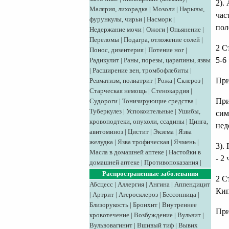
2).
Малярия, лихорадка
|
Мозоли
|
Нарывы,
час
фурункулы, чирьи
|
Насморк
|
пол
Недержание мочи
|
Ожоги
|
Опьянение
|
Переломы
|
Подагра, отложение солей
|
2 С
Понос, дизентерия
|
Потение ног
|
5-6
Радикулит
|
Раны, порезы, царапины, язвы
|
Расширение вен, тромбофлебиты
|
При
Ревматизм, полиатрит
|
Рожа
|
Склероз
|
Старческая немощь
|
Стенокардия
|
При
Судороги
|
Тонизирующие средства
|
Туберкулез
|
Успокоительные
|
Ушибы,
сим
кровоподтеки, опухоли, ссадины
|
Цинга,
нед
авитоминоз
|
Цистит
|
Экзема
|
Язва
желудка
|
Язва трофическая
|
Ячмень
|
3).
Масла в домашней аптеке
|
Настойки в
- 2
домашней аптеке
|
Противопоказания
|
Распространенные заболевания
2 С
Абсцесс
|
Аллергия
|
Ангина
|
Аппендицит
Кип
|
Артрит
|
Атеросклероз
|
Бессонница
|
Близорукость
|
Бронхит
|
Внутреннее
При
кровотечение
|
Возбуждение
|
Вульвит
|
Вульвовагинит
|
Вшивый тиф
|
Вывих