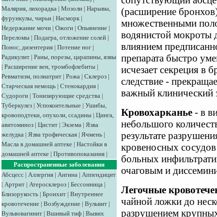
сопутствующий абсцес
Малярия, лихорадка
|
Мозоли
|
Нарывы,
(расширение бронхов)
фурункулы, чирьи
|
Насморк
|
множественными поло
Недержание мочи
|
Ожоги
|
Опьянение
|
водянистой мокроты д
Переломы
|
Подагра, отложение солей
|
влиянием предписанн
Понос, дизентерия
|
Потение ног
|
препарата быстро уме
Радикулит
|
Раны, порезы, царапины, язвы
|
Расширение вен, тромбофлебиты
|
исчезает секреция в б
Ревматизм, полиатрит
|
Рожа
|
Склероз
|
следствие - прекращае
Старческая немощь
|
Стенокардия
|
важный клинический з
Судороги
|
Тонизирующие средства
|
Туберкулез
|
Успокоительные
|
Ушибы,
Кровохарканье
- в в
кровоподтеки, опухоли, ссадины
|
Цинга,
небольшого количеств
авитоминоз
|
Цистит
|
Экзема
|
Язва
результате разрушени
желудка
|
Язва трофическая
|
Ячмень
|
Масла в домашней аптеке
|
Настойки в
кровеносных сосудов 
домашней аптеке
|
Противопоказания
|
больных инфильтрат
Распространенные заболевания
очаговым и диссемин
Абсцесс
|
Аллергия
|
Ангина
|
Аппендицит
|
Артрит
|
Атеросклероз
|
Бессонница
|
Легочные кровотече
Близорукость
|
Бронхит
|
Внутреннее
чайной ложки до неск
кровотечение
|
Возбуждение
|
Вульвит
|
разрушением крупных 
Вульвовагинит
|
Вшивый тиф
|
Вывих