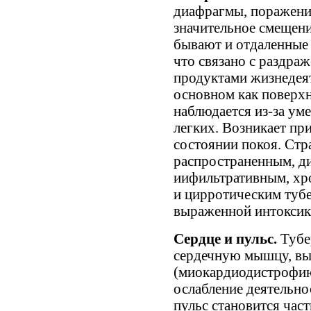
диафрагмы, поражени
значительное смещени
бывают и отдаленные
что связано с раздра
продуктами жизнедеят
основном как поверх
наблюдается из-за у
легких. Возникает пр
состоянии покоя. Ст
распространенным, д
иифильтративным, хр
и цирротическим тубе
выраженной интоксик
Сердце и пульс.
Тубе
сердечную мышцу, вы
(миокардиодистрофию)
ослабление деятельно
пульс становится час