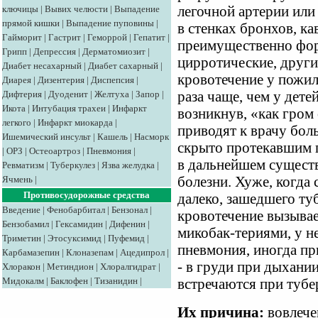
ключицы
|
Вывих челюсти
|
Выпадение
легочной артерии или
прямой кишки
|
Выпадение пуповины
|
в стенках бронхов, к
Гайморит
|
Гастрит
|
Геморрой
|
Гепатит
|
преимущественно фор
Грипп
|
Депрессия
|
Дерматомиозит
|
цирротические, други
Диабет несахарный
|
Диабет сахарный
|
кровотечение у пожил
Диарея
|
Дизентерия
|
Диспепсия
|
Дифтерия
|
Дуоденит
|
Желтуха
|
Запор
|
раза чаще, чем у дете
Икота
|
Интубация трахеи
|
Инфаркт
возникнув, «как гром
легкого
|
Инфаркт миокарда
|
приводят к врачу бол
Ишемический инсульт
|
Кашель
|
Насморк
скрыто протекавшим 
|
ОРЗ
|
Остеоартроз
|
Пневмония
|
в дальнейшем существ
Ревматизм
|
Туберкулез
|
Язва желудка
|
Ячмень
|
болезни. Хуже, когда
Противосудорожные средства
далеко, зашедшего ту
Введение
|
Фенобарбитал
|
Бензонал
|
кровотечение вызыва
Бензобамил
|
Гексамидин
|
Дифенин
|
микобак-териями, у н
Триметин
|
Этосуксимид
|
Пуфемид
|
пневмония, иногда пр
Карбамазепин
|
Клоназепам
|
Ацедипрол
|
- в груди при дыхани
Хлоракон
|
Метиндион
|
Хлоралгидрат
|
Мидокалм
|
Баклофен
|
Тизанидин
|
встречаются при тубе
Их причина:
вовлече