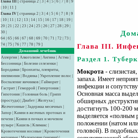
Глава III
[
страница 2
|
3
|
4
|
5
|
6
|
7
|
8
|
9
|
10
|
11
]
Глава IV
[
страница 2
|
3
|
4
|
5
|
6
|
7
|
8
|
9
|
10
|
11
|
12
|
13
|
14
|
15
|
16
|
17
|
18
|
19
|
20
|
21
|
22
|
23
|
24
|
25
|
26
|
27
|
28
|
29
|
Дом
30
|
64
|
65
|
66
|
67
|
68
|
69
|
70
|
71
|
72
|
73
|
74
|
75
|
76
|
77
|
78
|
79
]
Глава III. Инф
Домашний лечебник
Аллергия
|
Алкоголизм
|
Ангина
|
Астма
|
Раздел 1. Тубер
Бессонница
|
Болезни селезенки
|
Бородавки
|
Бронхиты, плевриты,
Мокрота
- слизистая,
пневмония
|
Водянка
|
Укрепление волос
|
запаха. Имеет неприя
Воспаление яичников
|
Гайморит
|
инфекции и сопутств
Гастрит
|
Геморрой
|
Гипертония
|
Основная масса выдел
Гипотония
|
Головная боль
|
Грипп
обширных деструктив
(простуда)
|
Диабет
|
Желтуха
|
Желчегонные
|
Задержка месячных
|
достигнуть 100-200 м
Запор
|
Камни в желчных протоках и
выделяется «полным 
печени
|
Камни в почках и мочевом
положении (натом или
пузыре
|
Кашель
|
Климакс
|
головой). В подобных
Кровотечения носовые
|
Кровотечения
маточные
|
Малокровие (анемия)
|