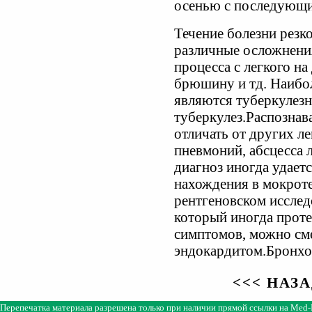
осенью с последующи
Течение болезни резк
различные осложнения
процесса с легкого на
брюшину и тд. Наибо
являются туберкулез
туберкулез.Распознав
отличать от других л
пневмоний, абсцесса 
диагноз иногда удаетс
нахождения в мокроте
рентгеновском исслед
который иногда проте
симптомов, можно см
эндокардитом.Бронхо
<<< НАЗ
Перепечатка материала разрешена только при наличии прямой ссылки на
Med-