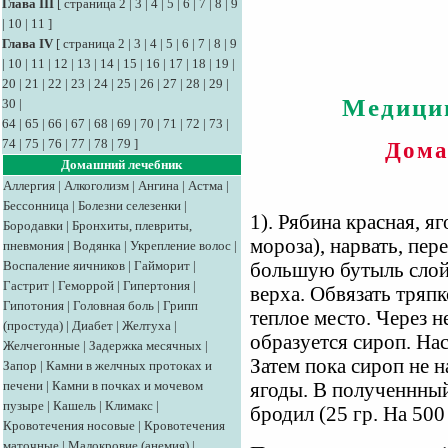
Глава III
[
страница 2
|
3
|
4
|
5
|
6
|
7
|
8
|
9
|
10
|
11
]
Глава IV
[
страница 2
|
3
|
4
|
5
|
6
|
7
|
8
|
9
|
10
|
11
|
12
|
13
|
14
|
15
|
16
|
17
|
18
|
19
|
20
|
21
|
22
|
23
|
24
|
25
|
26
|
27
|
28
|
29
|
Медици
30
|
64
|
65
|
66
|
67
|
68
|
69
|
70
|
71
|
72
|
73
|
74
|
75
|
76
|
77
|
78
|
79
]
Дома
Домашний лечебник
Аллергия
|
Алкоголизм
|
Ангина
|
Астма
|
Бессонница
|
Болезни селезенки
|
1). Рябина красная, я
Бородавки
|
Бронхиты, плевриты,
мороза), нарвать, пе
пневмония
|
Водянка
|
Укрепление волос
|
Воспаление яичников
|
Гайморит
|
большую бутыль слой 
Гастрит
|
Геморрой
|
Гипертония
|
верха. Обвязать тряпк
Гипотония
|
Головная боль
|
Грипп
теплое место. Через н
(простуда)
|
Диабет
|
Желтуха
|
образуется сироп. Нас
Желчегонные
|
Задержка месячных
|
Затем пока сироп не 
Запор
|
Камни в желчных протоках и
печени
|
Камни в почках и мочевом
ягоды. В полученнный
пузыре
|
Кашель
|
Климакс
|
бродил (25 гр. На 500 
Кровотечения носовые
|
Кровотечения
маточные
|
Малокровие (анемия)
|