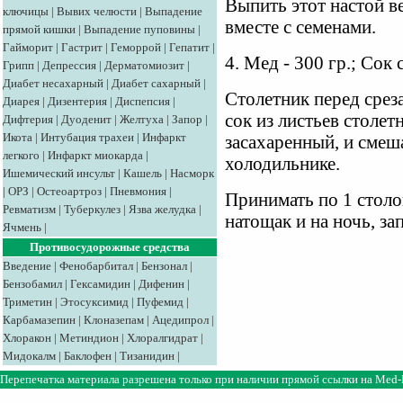
Выпить этот настой ве
ключицы
|
Вывих челюсти
|
Выпадение
вместе с семенами.
прямой кишки
|
Выпадение пуповины
|
Гайморит
|
Гастрит
|
Геморрой
|
Гепатит
|
4. Мед - 300 гр.; Сок 
Грипп
|
Депрессия
|
Дерматомиозит
|
Диабет несахарный
|
Диабет сахарный
|
Столетник перед срез
Диарея
|
Дизентерия
|
Диспепсия
|
сок из листьев столет
Дифтерия
|
Дуоденит
|
Желтуха
|
Запор
|
Икота
|
Интубация трахеи
|
Инфаркт
засахаренный, и смеша
легкого
|
Инфаркт миокарда
|
холодильнике.
Ишемический инсульт
|
Кашель
|
Насморк
|
ОРЗ
|
Остеоартроз
|
Пневмония
|
Принимать по 1 столов
Ревматизм
|
Туберкулез
|
Язва желудка
|
натощак и на ночь, за
Ячмень
|
Противосудорожные средства
Введение
|
Фенобарбитал
|
Бензонал
|
Бензобамил
|
Гексамидин
|
Дифенин
|
Триметин
|
Этосуксимид
|
Пуфемид
|
Карбамазепин
|
Клоназепам
|
Ацедипрол
|
Хлоракон
|
Метиндион
|
Хлоралгидрат
|
Мидокалм
|
Баклофен
|
Тизанидин
|
Перепечатка материала разрешена только при наличии прямой ссылки на
Med-