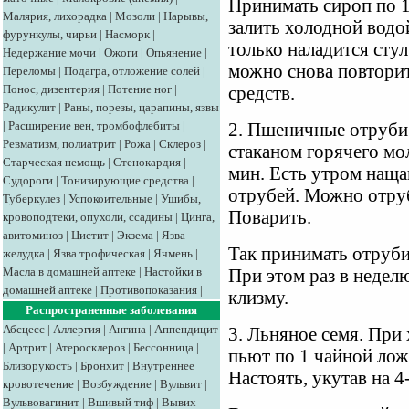
Принимать сироп по 1
Малярия, лихорадка
|
Мозоли
|
Нарывы,
залить холодной водо
фурункулы, чирьи
|
Насморк
|
только наладится стул
Недержание мочи
|
Ожоги
|
Опьянение
|
можно снова повтори
Переломы
|
Подагра, отложение солей
|
Понос, дизентерия
|
Потение ног
|
средств.
Радикулит
|
Раны, порезы, царапины, язвы
|
Расширение вен, тромбофлебиты
|
2. Пшеничные отруби.
Ревматизм, полиатрит
|
Рожа
|
Склероз
|
стаканом горячего мол
Старческая немощь
|
Стенокардия
|
мин. Есть утром наща
Судороги
|
Тонизирующие средства
|
отрубей. Можно отруб
Туберкулез
|
Успокоительные
|
Ушибы,
Поварить.
кровоподтеки, опухоли, ссадины
|
Цинга,
авитоминоз
|
Цистит
|
Экзема
|
Язва
Так принимать отруби 
желудка
|
Язва трофическая
|
Ячмень
|
Масла в домашней аптеке
|
Настойки в
При этом раз в недел
домашней аптеке
|
Противопоказания
|
клизму.
Распространенные заболевания
Абсцесс
|
Аллергия
|
Ангина
|
Аппендицит
3. Льняное семя. При
|
Артрит
|
Атеросклероз
|
Бессонница
|
пьют по 1 чайной ложк
Близорукость
|
Бронхит
|
Внутреннее
Настоять, укутав на 4
кровотечение
|
Возбуждение
|
Вульвит
|
Вульвовагинит
|
Вшивый тиф
|
Вывих