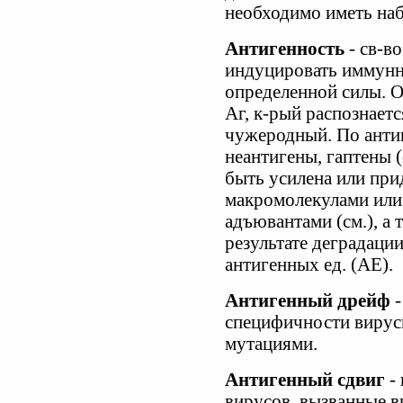
необходимо иметь на
Антигенность
- св-в
индуцировать иммунн
определенной силы. 
Аг, к-рый распознает
чужеродный. По антиг
неантигены, гаптены (
быть усилена или при
макромолекулами или
адъювантами (см.), а 
результате деградаци
антигенных ед. (АЕ).
Антигенный дрейф
-
специфичности вирус
мутациями.
Антигенный сдвиг
- 
вирусов, вызванные в