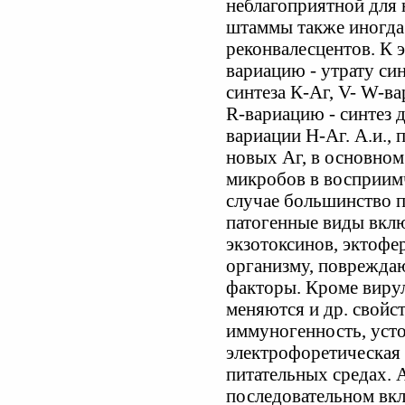
неблагоприятной для 
штаммы также иногда
реконвалесцентов. К э
вариацию - утрату си
синтеза К-Аг, V- W-ва
R-вариацию - синтез 
вариации Н-Аг. А.и.,
новых Аг, в основном
микробов в восприим
случае большинство п
патогенные виды вклю
экзотоксинов, эктофе
организму, поврежда
факторы. Кроме виру
меняются и др. свойс
иммуногенность, усто
электрофоретическая 
питательных средах. 
последовательном вк