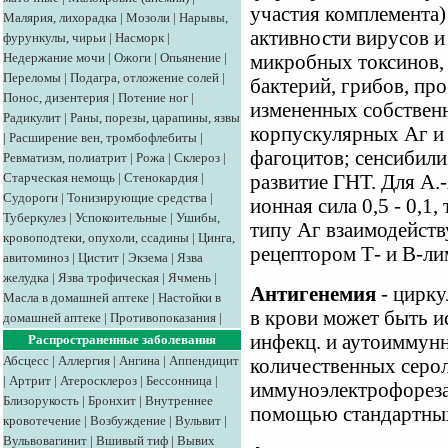
участия комплемента)
Малярия, лихорадка
|
Мозоли
|
Нарывы,
активности вирусов и
фурункулы, чирьи
|
Насморк
|
Недержание мочи
|
Ожоги
|
Опьянение
|
микробных токсинов, 
Переломы
|
Подагра, отложение солей
|
бактерий, грибов, пр
Понос, дизентерия
|
Потение ног
|
измененных собствен
Радикулит
|
Раны, порезы, царапины, язвы
корпускулярных Аг и 
|
Расширение вен, тромбофлебиты
|
фагоцитов; сенсибили
Ревматизм, полиатрит
|
Рожа
|
Склероз
|
Старческая немощь
|
Стенокардия
|
развитие ГНТ. Для А.-
Судороги
|
Тонизирующие средства
|
ионная сила 0,5 - 0,1
Туберкулез
|
Успокоительные
|
Ушибы,
типу Аг взаимодейст
кровоподтеки, опухоли, ссадины
|
Цинга,
рецептором Т- и В-л
авитоминоз
|
Цистит
|
Экзема
|
Язва
желудка
|
Язва трофическая
|
Ячмень
|
Антигенемия
- цирку
Масла в домашней аптеке
|
Настойки в
в крови может быть и
домашней аптеке
|
Противопоказания
|
инфекц. и аутоиммунн
Распространенные заболевания
Абсцесс
|
Аллергия
|
Ангина
|
Аппендицит
количественных серо
|
Артрит
|
Атеросклероз
|
Бессонница
|
иммуноэлектрофореза
Близорукость
|
Бронхит
|
Внутреннее
помощью стандартных
кровотечение
|
Возбуждение
|
Вульвит
|
Вульвовагинит
|
Вшивый тиф
|
Вывих