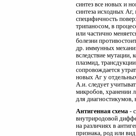
синтез все новых и н
синтеза исходных Аг, 
специфичность поверх
трипаносом, в проце
или частично меняетс
болезни противостои
др. иммунных механиз
вследствие мутации, к
плазмид, трансдукции
сопровождается утра
новых Аг у отдельны
А.и. следует учитыва
микробов, хранении 
для диагностикумов, 
Антигенная схема
- 
внутриродовой диффе
на различиях в антиге
признака, род или ви