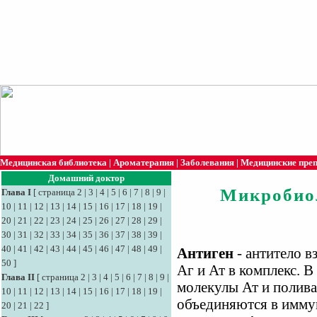
Медицинская библиотека
|
Ароматерапия
|
Заболевания
|
Медицинские пре
Домашний доктор
Микробио
Глава I
[
страница 2
|
3
|
4
|
5
|
6
|
7
|
8
|
9
|
10
|
11
|
12
|
13
|
14
|
15
|
16
|
17
|
18
|
19
|
20
|
21
|
22
|
23
|
24
|
25
|
26
|
27
|
28
|
29
|
30
|
31
|
32
|
33
|
34
|
35
|
36
|
37
|
38
|
39
|
40
|
41
|
42
|
43
|
44
|
45
|
46
|
47
|
48
|
49
|
Антиген
- антитело в
50
]
Аг и Ат в комплекс. 
Глава II
[
страница 2
|
3
|
4
|
5
|
6
|
7
|
8
|
9
|
молекулы Ат и полив
10
|
11
|
12
|
13
|
14
|
15
|
16
|
17
|
18
|
19
|
объединяются в имму
20
|
21
|
22
]