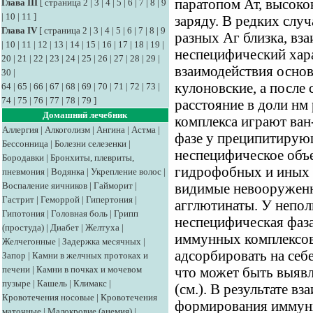
паратопом Ат, высок
Глава III
[
страница 2
|
3
|
4
|
5
|
6
|
7
|
8
|
9
|
10
|
11
]
заряду. В редких случ
Глава IV
[
страница 2
|
3
|
4
|
5
|
6
|
7
|
8
|
9
разных Аг близка, вз
|
10
|
11
|
12
|
13
|
14
|
15
|
16
|
17
|
18
|
19
|
неспецифический хара
20
|
21
|
22
|
23
|
24
|
25
|
26
|
27
|
28
|
29
|
взаимодействия осно
30
|
кулоновские, а после 
64
|
65
|
66
|
67
|
68
|
69
|
70
|
71
|
72
|
73
|
74
|
75
|
76
|
77
|
78
|
79
]
расстояние в доли н
Домашний лечебник
комплекса играют ван
Аллергия
|
Алкоголизм
|
Ангина
|
Астма
|
фазе у преципитирую
Бессонница
|
Болезни селезенки
|
неспецифическое объе
Бородавки
|
Бронхиты, плевриты,
гидрофобных и иных 
пневмония
|
Водянка
|
Укрепление волос
|
Воспаление яичников
|
Гайморит
|
видимые невооруженн
Гастрит
|
Геморрой
|
Гипертония
|
агглютинаты. У непо
Гипотония
|
Головная боль
|
Грипп
неспецифическая фаза
(простуда)
|
Диабет
|
Желтуха
|
иммунных комплексов
Желчегонные
|
Задержка месячных
|
адсорбировать на себе
Запор
|
Камни в желчных протоках и
печени
|
Камни в почках и мочевом
что может быть выявл
пузыре
|
Кашель
|
Климакс
|
(см.). В результате вз
Кровотечения носовые
|
Кровотечения
формирования иммунно
маточные
|
Малокровие (анемия)
|