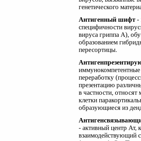
генетического материа
Антигенный шифт
-
специфичности вирусн
вируса гриппа А), об
образованием гибридн
пересортицы.
Антигенпрезентиру
иммунокомпетентные к
переработку (процес
презентацию различн
в частности, относят
клетки паракортикаль
образующиеся из денд
Антигенсвязывающий
- активный центр Ат,
взаимодействующий с