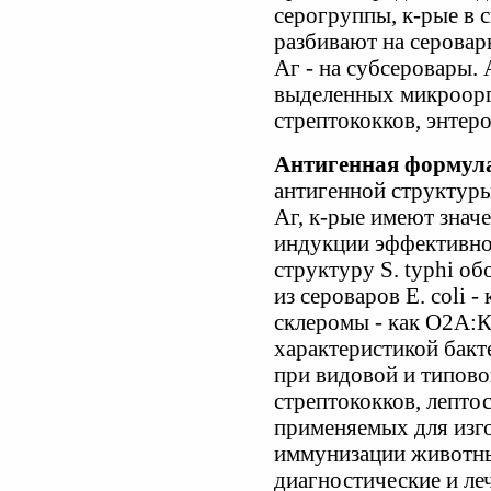
серогруппы, к-рые в 
разбивают на серовар
Аг - на субсеровары.
выделенных микроорга
стрептококков, энтер
Антигенная формул
антигенной структуры
Аг, к-рые имеют знач
индукции эффективно
структуру S. typhi об
из сероваров Е. coli 
склеромы - как О2А:К
характеристикой бакт
при видовой и типово
стрептококков, лепто
применяемых для изг
иммунизации животны
диагностические и ле