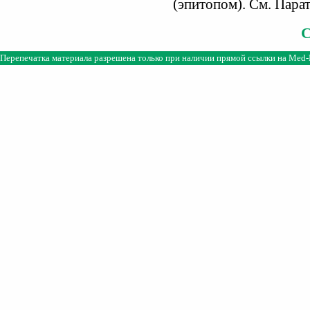
(эпитопом). См. Парат
Перепечатка материала разрешена только при наличии прямой ссылки на
Med-