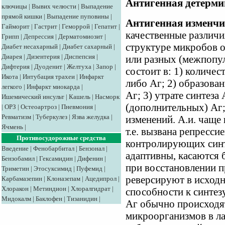
Антигенная детерми
ключицы
|
Вывих челюсти
|
Выпадение
прямой кишки
|
Выпадение пуповины
|
Антигенная изменчи
Гайморит
|
Гастрит
|
Геморрой
|
Гепатит
|
качественные различи
Грипп
|
Депрессия
|
Дерматомиозит
|
структуре микробов о
Диабет несахарный
|
Диабет сахарный
|
Диарея
|
Дизентерия
|
Диспепсия
|
или разных (межпопул
Дифтерия
|
Дуоденит
|
Желтуха
|
Запор
|
состоит в: 1) количес
Икота
|
Интубация трахеи
|
Инфаркт
либо Аг; 2) образова
легкого
|
Инфаркт миокарда
|
Аг; 3) утрате синтеза
Ишемический инсульт
|
Кашель
|
Насморк
(дополнительных) Аг;
|
ОРЗ
|
Остеоартроз
|
Пневмония
|
Ревматизм
|
Туберкулез
|
Язва желудка
|
изменений. А.и. чаще
Ячмень
|
т.е. вызвана репресси
Противосудорожные средства
контролирующих синте
Введение
|
Фенобарбитал
|
Бензонал
|
адаптивны, касаются 
Бензобамил
|
Гексамидин
|
Дифенин
|
при восстановлении 
Триметин
|
Этосуксимид
|
Пуфемид
|
реверсируют в исход
Карбамазепин
|
Клоназепам
|
Ацедипрол
|
Хлоракон
|
Метиндион
|
Хлоралгидрат
|
способности к синтез
Мидокалм
|
Баклофен
|
Тизанидин
|
Аг обычно происходя
микроорганизмов в ла