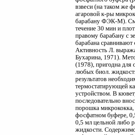
взвеси (на таком же 
агаровой к-ры микрок
барабану ФЭК-М). См
течение 30 мин и пло
правому барабану с з
барабана сравнивают 
Активность Л. выража
Бухарина, 1971). Мет
(1978), пригодна для
любых биол. жидкостя
результатов необход
термостатирующей к
устройством. В кюве
последовательно внос
порошка микрококка, 
фосфатном буфере, 0,
0,5 мл цельной либо р
жидкости. Содержим