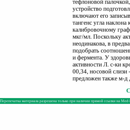
тефлоновой палочкой,
устройство подготовл
включают его записы
тангенс угла наклона
калибровочному графи
мкг/мл. Поскольку ак
неодинакова, в предв
подобрать соотношен
и фермента. У здоров
активности Л. с-ки кр
00,34, носовой слизи -
предложен также м-д 
Перепечатка материала разрешена только при наличии прямой ссылки на
Med-