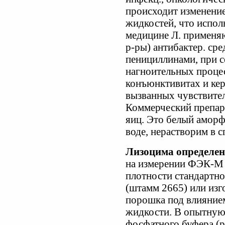
происходит изменени
жидкостей, что испол
медицине Л. применяю
р-ры) антибактер. сре
пенициллинами, при с
нагноительных процес
конъюнктивитах и кер
вызванных чувствите
Коммерческий препара
яиц. Это белый амор
воде, нерастворим в с
Лизоцима определен
на измерении ФЭК-М
плотности стандартно
(штамм 2665) или изг
порошка под влиянием
жидкости. В опытную
фосфатного буфера (рН 