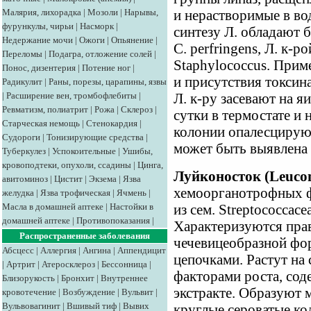
Малярия, лихорадка
|
Мозоли
|
Нарывы,
и нерастворимые в в
фурункулы, чирьи
|
Насморк
|
синтезу Л. обладают б
Недержание мочи
|
Ожоги
|
Опьянение
|
С. perfringens, Л. к-р
Переломы
|
Подагра, отложение солей
|
Staphylococcus. При
Понос, дизентерия
|
Потение ног
|
и присутствия токсина
Радикулит
|
Раны, порезы, царапины, язвы
|
Расширение вен, тромбофлебиты
|
Л. к-ру засевают на 
Ревматизм, полиатрит
|
Рожа
|
Склероз
|
сутки в термостате и
Старческая немощь
|
Стенокардия
|
колонии опалесцирую
Судороги
|
Тонизирующие средства
|
может быть выявлена в
Туберкулез
|
Успокоительные
|
Ушибы,
кровоподтеки, опухоли, ссадины
|
Цинга,
Луйконосток (Leucon
авитоминоз
|
Цистит
|
Экзема
|
Язва
хемоорганотрофных ф
желудка
|
Язва трофическая
|
Ячмень
|
Масла в домашней аптеке
|
Настойки в
из сем. Streptococсасе
домашней аптеке
|
Противопоказания
|
Характеризуются пра
Распространенные заболевания
чечевицеобразной фо
Абсцесс
|
Аллергия
|
Ангина
|
Аппендицит
цепочками. Растут на
|
Артрит
|
Атеросклероз
|
Бессонница
|
факторами роста, со
Близорукость
|
Бронхит
|
Внутреннее
экстракте. Образуют 
кровотечение
|
Возбуждение
|
Вульвит
|
Вульвовагинит
|
Вшивый тиф
|
Вывих
круглые сероватые ко