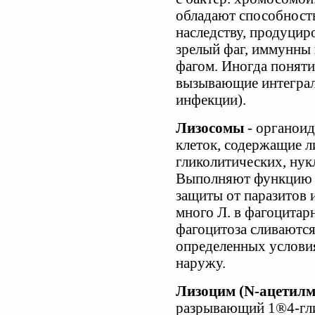
обладают способность
наследству, продуцир
зрелый фаг, иммунны
фагом. Иногда поняти
вызывающие интеграл
инфекции).
Лизосомы
- органои
клеток, содержащие л
гликолитических, нук
Выполняют функцию 
защиты от паразитов
много Л. в фагоцитарн
фагоцитоза сливаются
определенных услови
наружу.
Лизоцим (N-ацетилм
разрывающий 1®4-гл