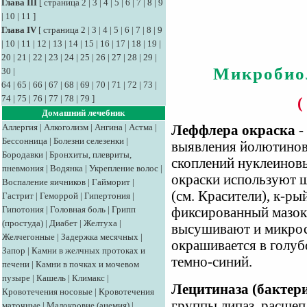
Глава III
[
страница 2
|
3
|
4
|
5
|
6
|
7
|
8
|
9
|
10
|
11
]
Глава IV
[
страница 2
|
3
|
4
|
5
|
6
|
7
|
8
|
9
|
10
|
11
|
12
|
13
|
14
|
15
|
16
|
17
|
18
|
19
|
20
|
21
|
22
|
23
|
24
|
25
|
26
|
27
|
28
|
29
|
Микробио
30
|
64
|
65
|
66
|
67
|
68
|
69
|
70
|
71
|
72
|
73
|
74
|
75
|
76
|
77
|
78
|
79
]
(
Домашний лечебник
Аллергия
|
Алкоголизм
|
Ангина
|
Астма
|
Леффлера окраска
-
Бессонница
|
Болезни селезенки
|
выявления йолютинов
Бородавки
|
Бронхиты, плевриты,
скоплений нуклеиновы
пневмония
|
Водянка
|
Укрепление волос
|
окраски используют щ
Воспаление яичников
|
Гайморит
|
(см. Красители), к-рый
Гастрит
|
Геморрой
|
Гипертония
|
Гипотония
|
Головная боль
|
Грипп
фиксированный мазок,
(простуда)
|
Диабет
|
Желтуха
|
высушивают и микрос
Желчегонные
|
Задержка месячных
|
окрашивается в голубо
Запор
|
Камни в желчных протоках и
темно-синий.
печени
|
Камни в почках и мочевом
пузыре
|
Кашель
|
Климакс
|
Лецитиназа (бактери
Кровотечения носовые
|
Кровотечения
группы липаз, расще
маточные
|
Малокровие (анемия)
|