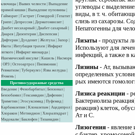
ключицы
|
Вывих челюсти
|
Выпадение
углеводы с выделение
прямой кишки
|
Выпадение пуповины
|
виды, в т. ч. обитаю
Гайморит
|
Гастрит
|
Геморрой
|
Гепатит
|
слизь из сахарозы. С
Грипп
|
Депрессия
|
Дерматомиозит
|
Непатогенны для чело
Диабет несахарный
|
Диабет сахарный
|
Диарея
|
Дизентерия
|
Диспепсия
|
Лизаты
- продукты лиз
Дифтерия
|
Дуоденит
|
Желтуха
|
Запор
|
Икота
|
Интубация трахеи
|
Инфаркт
Используют для лече
легкого
|
Инфаркт миокарда
|
инфекций, а также в к
Ишемический инсульт
|
Кашель
|
Насморк
|
ОРЗ
|
Остеоартроз
|
Пневмония
|
Лизины
- Ат, вызыва
Ревматизм
|
Туберкулез
|
Язва желудка
|
определенных условия
Ячмень
|
рых имеются гомологи
Противосудорожные средства
Введение
|
Фенобарбитал
|
Бензонал
|
Лизиса реакиции
- р
Бензобамил
|
Гексамидин
|
Дифенин
|
Бактериолиза реакция
Триметин
|
Этосуксимид
|
Пуфемид
|
реакция) клеток, обу
Карбамазепин
|
Клоназепам
|
Ацедипрол
|
Хлоракон
|
Метиндион
|
Хлоралгидрат
|
Ат и С.
Мидокалм
|
Баклофен
|
Тизанидин
|
Лизогения
- явление 
с бактер. хромосомой