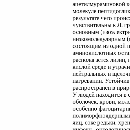
ацетилмураминовой к
молекуле пептидоглик
результате чего проис
чувствительны к Л. гр
основным (изоэлектри
низкомолекулярным (м
состоящим из одной 
аминокислотных остат
располагается лизин, 
кислой среде и утрач
нейтральных и щелоч
нагревании. Устойчив
распространен в приро
У людей находится в 
оболочек, крови, моло
особенно фагоцитарн
полиморфноядерными 
яиц, соке редьки, хре
инфекц., онкологичес