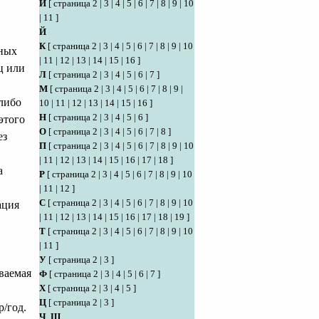
И
[
страница 2
|
3
|
4
|
5
|
6
|
7
|
8
|
9
|
10
|
11
]
Й
К
[
страница 2
|
3
|
4
|
5
|
6
|
7
|
8
|
9
|
10
рных
|
11
|
12
|
13
|
14
|
15
|
16
]
ц или
Л
[
страница 2
|
3
|
4
|
5
|
6
|
7
]
М
[
страница 2
|
3
|
4
|
5
|
6
|
7
|
8
|
9
|
-либо
10
|
11
|
12
|
13
|
14
|
15
|
16
]
Н
[
страница 2
|
3
|
4
|
5
|
6
]
этого
О
[
страница 2
|
3
|
4
|
5
|
6
|
7
|
8
]
ез
П
[
страница 2
|
3
|
4
|
5
|
6
|
7
|
8
|
9
|
10
|
11
|
12
|
13
|
14
|
15
|
16
|
17
|
18
]
а
Р
[
страница 2
|
3
|
4
|
5
|
6
|
7
|
8
|
9
|
10
|
11
|
12
]
С
[
страница 2
|
3
|
4
|
5
|
6
|
7
|
8
|
9
|
10
ация
|
11
|
12
|
13
|
14
|
15
|
16
|
17
|
18
|
19
]
Т
[
страница 2
|
3
|
4
|
5
|
6
|
7
|
8
|
9
|
10
|
11
]
У
[
страница 2
|
3
]
аваемая
Ф
[
страница 2
|
3
|
4
|
5
|
6
|
7
]
Х
[
страница 2
|
3
|
4
|
5
]
Ц
[
страница 2
|
3
]
р/год.
Ч
,
Ш