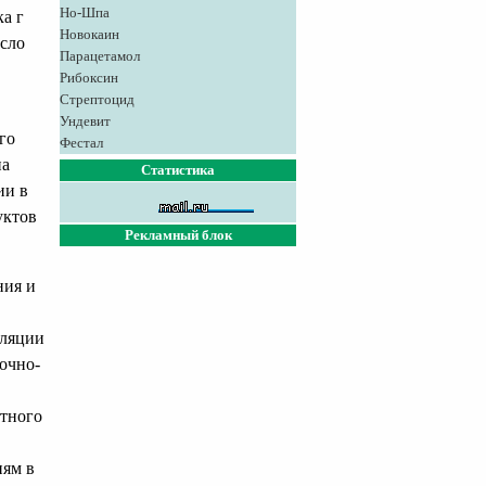
Но-Шпа
а г
Новокаин
исло
Парацетамол
Рибоксин
Стрептоцид
Ундевит
го
Фестал
на
Статистика
ии в
уктов
Рекламный блок
ния и
уляции
точно-
стного
иям в