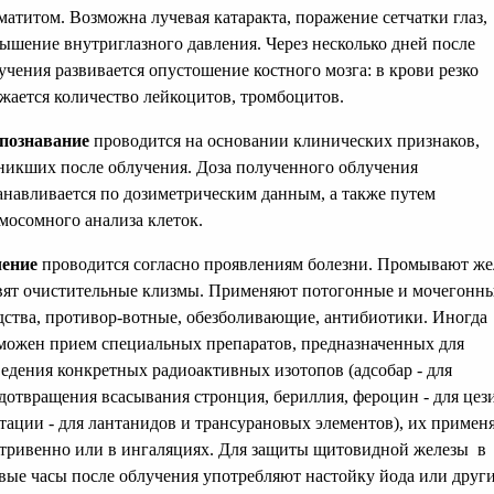
матитом. Возможна лучевая катаракта, поражение сетчатки глаз,
ышение внутриглазного давления. Через несколько дней после
учения развивается опустошение костного мозга: в крови резко
жается количество лейкоцитов, тромбоцитов.
познавание
проводится на основании клинических признаков,
никших после облучения. Доза полученного облучения
анавливается по дозиметрическим данным, а также путем
мосомного анализа клеток.
чение
проводится согласно проявлениям болезни. Промывают же
вят очистительные клизмы. Применяют потогонные и мочегонн
дства, противор-вотные, обезболивающие, антибиотики. Иногда
можен прием специальных препаратов, предназначенных для
едения конкретных радиоактивных изотопов (адсобар - для
дотвращения всасывания стронция, бериллия, фероцин - для цези
тации - для лантанидов и трансурановых элементов), их примен
тривенно или в ингаляциях. Для защиты щитовидной железы в
вые часы после облучения употребляют настойку йода или други