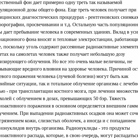
ественный фон дает примерно одну треть так называемой
уляционной дозы общего фона. Еще треть человек получает при
ицинских диагностических процедурах - рентгеновских снимках
орографии, просвечивании и т.д. Остальную часть популяцион
ы дает пребывание человека в современных зданиях. Вклад в ус
иационного фона вносят и тепловые электростанции, работающи
е, поскольку уголь содержит рассеянные радиоактивные элемент
етах на самолетах человек также получает небольшую дозу
изирующего облучения. Но все это очень малые величины, не
зывающие вредного влияния на здоровье человека. Причиной ос
евого поражения человека (лучевой болезни) могут быть как
рийные ситуации, так и тотальное облучение организма с лечеб
ью - при трансплантации костного мозга, при лечении множест
холей с облучением в дозах, превышающих 50 бэр. Тяжесть
иоактивного поражения в основном определяется внешним гамм
учением. При выпадении радиоактивных осадков она может соче
агрязнением кожи, слизистых оболочек, а иногда и с попаданием
ионуклидов внутрь организма. Радионуклиды - это продукты
иоактивного распада, которые, в свою очередь, могут распадаться