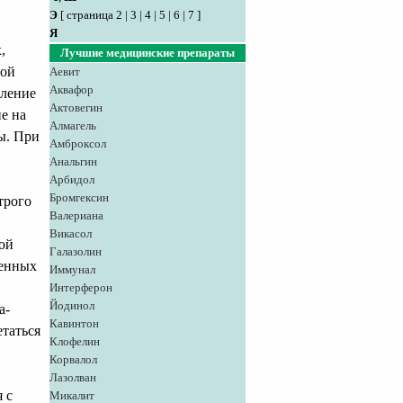
Э
[
страница 2
|
3
|
4
|
5
|
6
|
7
]
Я
,
Лучшие медицинские препараты
ной
Аевит
Аквафор
иление
Актовегин
е на
Алмагель
ы. При
Амброксол
Анальгин
Арбидол
Бромгексин
трого
Валериана
Викасол
ной
Галазолин
венных
Иммунал
Интерферон
Йодинол
а-
Кавинтон
таться
Клофелин
Корвалол
Лазолван
 с
Микалит