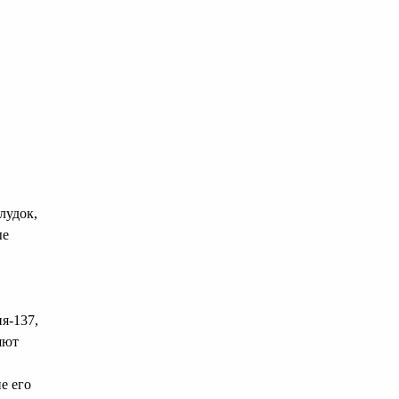
лудок,
ые
я-137,
яют
е его