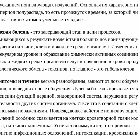
усканием ионизирующих излучений. Основная их характеристик
 период полураспада, то есть промежуток времени, за который ч
иоактивных атомов уменьшается вдвое.
евая болезнь
- это завершающий этап в цепи процессов,
вивающихся в результате воздействия больших доз ионизирующе
учения на ткани, клетки и жидкие среды организма. Изменения 
екулярном уровне и образование химически активных соединен
нях и жидких средах организма ведут к появлению в крови прод
ологического обмена - токсинов, но главное - это гибель клеток.
мптомы и течение
весьма разнообразны, зависят от дозы облуче
ков, прошедших после облучения. Лучевая болезнь проявляется в
енении функций нервной, эндокринной систем, нарушении рег
тельности других систем организма. И все это в сочетании с кле
-невыми поражениями. Повреждающее действие ионизирующих
учений особенно сказывается на клетках кроветворной ткани ко
га, на тканях кишечника. Угнетается иммунитет, это приводит к
витию инфекционных осложнений, интоксикации, кровоизлиян