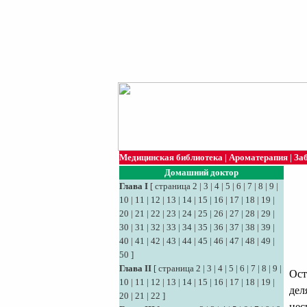
Медицинская библиотека
|
Ароматерапия
|
За
Домашний доктор
Глава I
[
страница 2
|
3
|
4
|
5
|
6
|
7
|
8
|
9
|
10
|
11
|
12
|
13
|
14
|
15
|
16
|
17
|
18
|
19
|
20
|
21
|
22
|
23
|
24
|
25
|
26
|
27
|
28
|
29
|
30
|
31
|
32
|
33
|
34
|
35
|
36
|
37
|
38
|
39
|
40
|
41
|
42
|
43
|
44
|
45
|
46
|
47
|
48
|
49
|
50
]
Глава II
[
страница 2
|
3
|
4
|
5
|
6
|
7
|
8
|
9
|
Ост
10
|
11
|
12
|
13
|
14
|
15
|
16
|
17
|
18
|
19
|
дел
20
|
21
|
22
]
нес