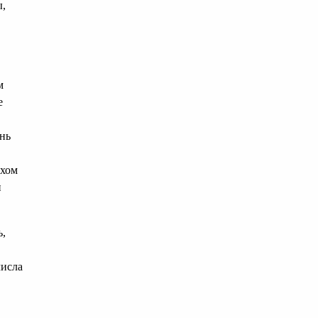
ы,
м
е
нь
охом
и
ь,
числа