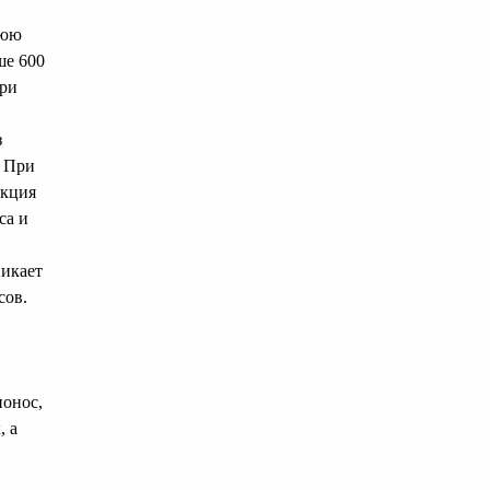
нюю
ше 600
При
з
. При
акция
са и
никает
сов.
понос,
, а