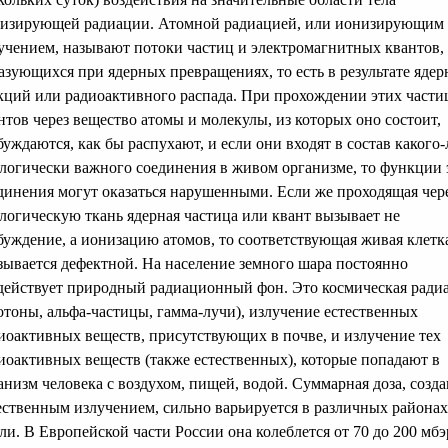
изирующей радиации. Атомной радиацией, или ионизирующим
учением, называют потоки частиц и электромагнитных квантов,
азующихся при ядерных превращениях, то есть в результате яде
кций или радиоактивного распада. При прохождении этих части
нтов через вещество атомы и молекулы, из которых оно состоит,
буждаются, как бы распухают, и если они входят в состав какого
логически важного соединения в живом организме, то функции 
динения могут оказаться нарушенными. Если же проходящая чер
логическую ткань ядерная частица или квант вызывает не
буждение, а ионизацию атомов, то соответствующая живая клетк
зывается дефектной. На население земного шара постоянно
действует природный радиационный фон. Это космическая ради
отоны, альфа-частицы, гамма-лучи), излучение естественных
иоактивных веществ, присутствующих в почве, и излучение тех
иоактивных веществ (также естественных), которые попадают в
анизм человека с воздухом, пищей, водой. Суммарная доза, созд
ественным излучением, сильно варьируется в различных районах
ли. В Европейской части России она колеблется от 70 до 200 мбэ