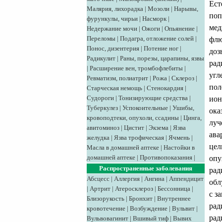
Ест
Малярия, лихорадка
|
Мозоли
|
Нарывы,
поп
фурункулы, чирьи
|
Насморк
|
мед
Недержание мочи
|
Ожоги
|
Опьянение
|
Переломы
|
Подагра, отложение солей
|
флю
Понос, дизентерия
|
Потение ног
|
доз
Радикулит
|
Раны, порезы, царапины, язвы
рад
|
Расширение вен, тромбофлебиты
|
угл
Ревматизм, полиатрит
|
Рожа
|
Склероз
|
пол
Старческая немощь
|
Стенокардия
|
Судороги
|
Тонизирующие средства
|
ион
Туберкулез
|
Успокоительные
|
Ушибы,
ока
кровоподтеки, опухоли, ссадины
|
Цинга,
луч
авитоминоз
|
Цистит
|
Экзема
|
Язва
ава
желудка
|
Язва трофическая
|
Ячмень
|
цел
Масла в домашней аптеке
|
Настойки в
домашней аптеке
|
Противопоказания
|
опу
Распространенные заболевания
рад
Абсцесс
|
Аллергия
|
Ангина
|
Аппендицит
обл
|
Артрит
|
Атеросклероз
|
Бессонница
|
с з
Близорукость
|
Бронхит
|
Внутреннее
рад
кровотечение
|
Возбуждение
|
Вульвит
|
рад
Вульвовагинит
|
Вшивый тиф
|
Вывих