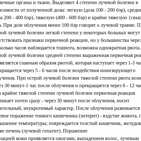
личные органы и ткани. Выделяют 4 степени лучевой болезни в
исимости от полученной дозы: легкую (доза 100 - 200 бэр), сред
за 200 - 400 бэр), тяжелую (400 - 600 бэр) и крайне тяжелую {свы
). При дозе облучения менее 100 бэр говорят о лучевой травме. 
рой лучевой болезни легкой степени у некоторых больных могут
утствовать признаки первичной реакции, но у большинства чере
колько часов наблюдается тошнота, возможна однократная рвота
рой лучевой болезни средней степени выраженная первичная ре
является главным образом рвотой, которая наступает через 1-3 ча
кращается через 5 - 6 часов после воздействия ионизирующего
учения. При острой лучевой болезни тяжелой степени рвота воз
ез 30 минут-1 час после облучения и прекращается через 6 - 12 ча
 крайне тяжелой степени лучевой болезни первичная реакция
никает почти сразу - через 30 минут после облучения, носит
ительный, неукротимый характер. После облучения развивается
евое поражение тонкого кишечника (энтерит) - вздутие живота, 
ышение температуры; повреждается толстый кишечник, желудок
же печень (лучевой гепатит). Поражение
иацией кожи проявляется ожогами, выпадением волос, лучевым