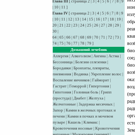
Глава III
[
страница 2
|
3
|
4
|
5
|
6
|
7
|
8
|
9
ион
|
10
|
11
]
Глава IV
[
страница 2
|
3
|
4
|
5
|
6
|
7
|
8
|
9
изл
|
10
|
11
|
12
|
13
|
14
|
15
|
16
|
17
|
18
|
19
|
обр
20
|
21
|
22
|
23
|
24
|
25
|
26
|
27
|
28
|
29
|
реа
30
|
ква
64
|
65
|
66
|
67
|
68
|
69
|
70
|
71
|
72
|
73
|
воз
74
|
75
|
76
|
77
|
78
|
79
]
Домашний лечебник
био
Аллергия
|
Алкоголизм
|
Ангина
|
Астма
|
сое
Бессонница
|
Болезни селезенки
|
био
Бородавки
|
Бронхиты, плевриты,
воз
пневмония
|
Водянка
|
Укрепление волос
|
ока
Воспаление яичников
|
Гайморит
|
Гастрит
|
Геморрой
|
Гипертония
|
воз
Гипотония
|
Головная боль
|
Грипп
(пр
(простуда)
|
Диабет
|
Желтуха
|
рад
Желчегонные
|
Задержка месячных
|
рад
Запор
|
Камни в желчных протоках и
орг
печени
|
Камни в почках и мочевом
пузыре
|
Кашель
|
Климакс
|
ест
Кровотечения носовые
|
Кровотечения
Зем
маточные
|
Малокровие (анемия)
|