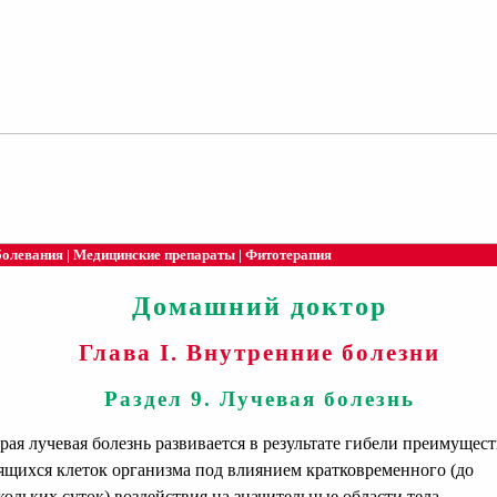
болевания
|
Медицинские препараты
|
Фитотерапия
Домашний доктор
Глава I. Внутренние болезни
Раздел 9. Лучевая болезнь
рая лучевая болезнь развивается в результате гибели преимущес
ящихся клеток организма под влиянием кратковременного (до
кольких суток) воздействия на значительные области тела