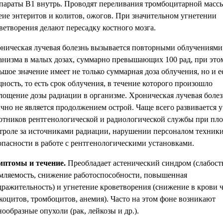
параты В1 внутрь. Проводят переливания тромбоцитарной масс
еие энтеритов и колитов, ожогов. При значительном угнетении
ветворения делают пересадку костного мозга.
ническая лучевая болезнь вызывается повторными облучениями
анизма в малых дозах, суммарно превышающих 100 рад, при это
ьшое значение имеет не только суммарная доза облучения, но и е
ность, то есть срок облучения, в течение которого произошло
лощение дозы радиации в организме. Хроническая лучевая болез
чно не является продолжением острой. Чаще всего развивается у
отников рентгенологической и радиологической службы при пл
троле за источниками радиации, нарушении персоналом техник
опасности в работе с рентгенологическими установками.
птомы и течение.
Преобладает астенический синдром (слабост
мляемость, снижение работоспособности, повышенная
дражительность) и угнетение кроветворения (снижение в крови 
коцитов, тромбоцитов, анемия). Часто на этом фоне возникают
нообразные опухоли (рак, лейкозы и др.).