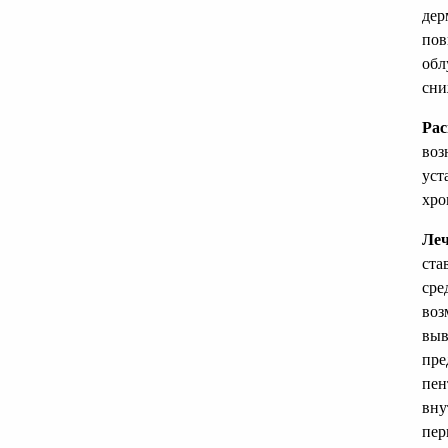
дер
пов
обл
сни
Рас
воз
уст
хро
Ле
ста
сре
воз
выв
пре
пен
вну
пер