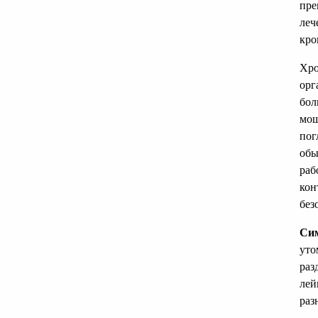
пре
леч
кро
Хро
орг
бол
мощ
пог
обы
раб
кон
без
Сим
уто
раз
лей
раз