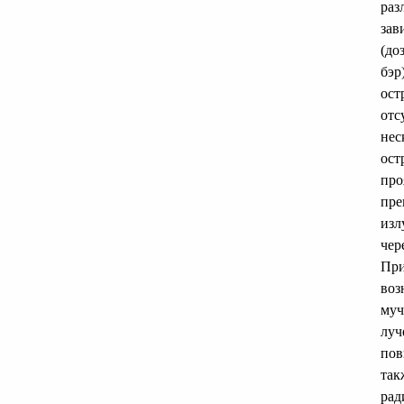
раз
зав
(до
бэр
ост
отс
нес
ост
про
пре
изл
чер
При
воз
муч
луч
пов
так
рад