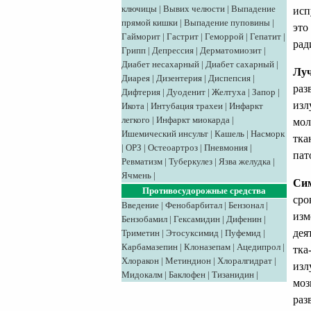
ключицы
|
Вывих челюсти
|
Выпадение
исп
прямой кишки
|
Выпадение пуповины
|
это
Гайморит
|
Гастрит
|
Геморрой
|
Гепатит
|
рад
Грипп
|
Депрессия
|
Дерматомиозит
|
Диабет несахарный
|
Диабет сахарный
|
Луч
Диарея
|
Дизентерия
|
Диспепсия
|
раз
Дифтерия
|
Дуоденит
|
Желтуха
|
Запор
|
изл
Икота
|
Интубация трахеи
|
Инфаркт
легкого
|
Инфаркт миокарда
|
мол
Ишемический инсульт
|
Кашель
|
Насморк
тка
|
ОРЗ
|
Остеоартроз
|
Пневмония
|
пат
Ревматизм
|
Туберкулез
|
Язва желудка
|
Ячмень
|
Си
Противосудорожные средства
сро
Введение
|
Фенобарбитал
|
Бензонал
|
изм
Бензобамил
|
Гексамидин
|
Дифенин
|
дея
Триметин
|
Этосуксимид
|
Пуфемид
|
Карбамазепин
|
Клоназепам
|
Ацедипрол
|
тка
Хлоракон
|
Метиндион
|
Хлоралгидрат
|
изл
Мидокалм
|
Баклофен
|
Тизанидин
|
моз
раз