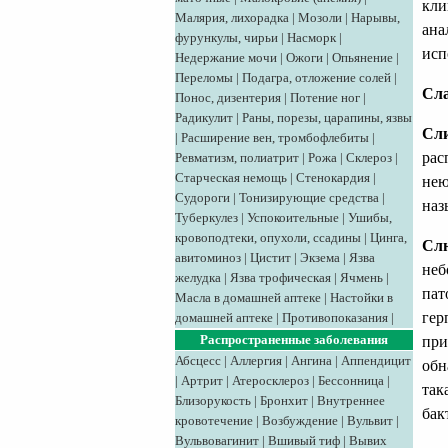
кли
Малярия, лихорадка
|
Мозоли
|
Нарывы,
ана
фурункулы, чирьи
|
Насморк
|
исп
Недержание мочи
|
Ожоги
|
Опьянение
|
Переломы
|
Подагра, отложение солей
|
Сла
Понос, дизентерия
|
Потение ног
|
Радикулит
|
Раны, порезы, царапины, язвы
Сли
|
Расширение вен, тромбофлебиты
|
рас
Ревматизм, полиатрит
|
Рожа
|
Склероз
|
Старческая немощь
|
Стенокардия
|
нею
Судороги
|
Тонизирующие средства
|
наз
Туберкулез
|
Успокоительные
|
Ушибы,
кровоподтеки, опухоли, ссадины
|
Цинга,
Слю
авитоминоз
|
Цистит
|
Экзема
|
Язва
неб
желудка
|
Язва трофическая
|
Ячмень
|
пат
Масла в домашней аптеке
|
Настойки в
гер
домашней аптеке
|
Противопоказания
|
Распространенные заболевания
при
Абсцесс
|
Аллергия
|
Ангина
|
Аппендицит
обн
|
Артрит
|
Атеросклероз
|
Бессонница
|
так
Близорукость
|
Бронхит
|
Внутреннее
бак
кровотечение
|
Возбуждение
|
Вульвит
|
Вульвовагинит
|
Вшивый тиф
|
Вывих