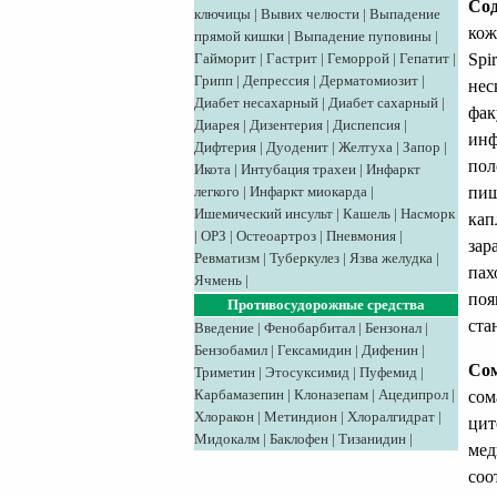
Сод
ключицы
|
Вывих челюсти
|
Выпадение
кож
прямой кишки
|
Выпадение пуповины
|
Spi
Гайморит
|
Гастрит
|
Геморрой
|
Гепатит
|
Грипп
|
Депрессия
|
Дерматомиозит
|
нес
Диабет несахарный
|
Диабет сахарный
|
фак
Диарея
|
Дизентерия
|
Диспепсия
|
инф
Дифтерия
|
Дуоденит
|
Желтуха
|
Запор
|
пол
Икота
|
Интубация трахеи
|
Инфаркт
пищ
легкого
|
Инфаркт миокарда
|
Ишемический инсульт
|
Кашель
|
Насморк
кап
|
ОРЗ
|
Остеоартроз
|
Пневмония
|
зар
Ревматизм
|
Туберкулез
|
Язва желудка
|
пах
Ячмень
|
поя
Противосудорожные средства
ста
Введение
|
Фенобарбитал
|
Бензонал
|
Бензобамил
|
Гексамидин
|
Дифенин
|
Со
Триметин
|
Этосуксимид
|
Пуфемид
|
Карбамазепин
|
Клоназепам
|
Ацедипрол
|
сом
Хлоракон
|
Метиндион
|
Хлоралгидрат
|
цит
Мидокалм
|
Баклофен
|
Тизанидин
|
мед
соо