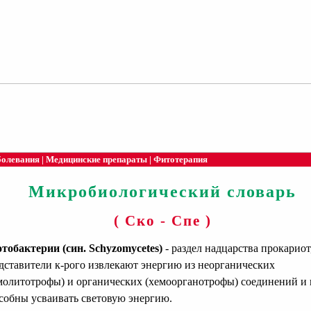
болевания
|
Медицинские препараты
|
Фитотерапия
Микробиологический словарь
( Ско - Спе )
тобактерии (син. Schyzomycetes)
- раздел надцарства прокариот
дставители к-рого извлекают энергию из неорганических
молитотрофы) и органических (хемоорганотрофы) соединений и 
собны усваивать световую энергию.