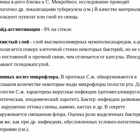
ника к-рого близка к С. Микробиол. исследование проводят
логично др. локализациям туберкулеза (см.) В качестве материал
ользуют пунктат или гной из свища.
йд-агглютинация
- РА на стекле.
зистый слой
- слой высокополимерных мукополисахаридов, к-
полагается поверх клеточной стенки некоторых бактерий, но не 
 постоянной и прочной связи, чем отличается от капсулы. Иногда
ывают псевдокапсулой.
нных желез микрофлора.
В протоках С.ж. обнаруживаются в
ольшом количестве некоторые виды микрофлоры полости рта. Д
ологии С.ж. характерны вирусные инфекции (цитомегаловирусн
петическая, эпидемический паротит). Бактер. инфекции развива
 нарушении оттока слюны, камнях, кистах и др. В секрете
аруживается смешанная флора. Оценка роли выделенных бактер
ая же, как при др. инфекциях, обусловленных условно-патогенн
териями (см.).