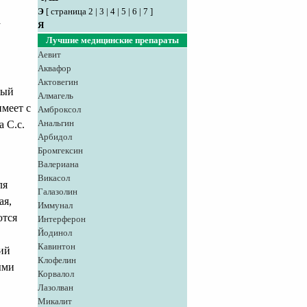
Э
[
страница 2
|
3
|
4
|
5
|
6
|
7
]
а
Я
Лучшие медицинские препараты
Аевит
Аквафор
Актовегин
рый
Алмагель
имеет с
Амброксол
Анальгин
 С.с.
Арбидол
Бромгексин
Валериана
Викасол
ля
Галазолин
ая,
Иммунал
ются
Интерферон
Йодинол
Кавинтон
ий
Клофелин
ыми
Корвалол
Лазолван
Микалит