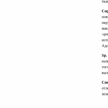
тка
Со
пов
окр
мак
«ре
исп
Адс
Sp.
наз
тог
выз
Спе
отл
хоз