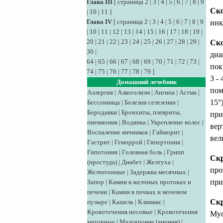
Глава III
[
страница 2
|
3
|
4
|
5
|
6
|
7
|
8
|
9
Ско
|
10
|
11
]
Глава IV
[
страница 2
|
3
|
4
|
5
|
6
|
7
|
8
|
9
инк
|
10
|
11
|
12
|
13
|
14
|
15
|
16
|
17
|
18
|
19
|
20
|
21
|
22
|
23
|
24
|
25
|
26
|
27
|
28
|
29
|
Ск
30
|
диа
64
|
65
|
66
|
67
|
68
|
69
|
70
|
71
|
72
|
73
|
пок
74
|
75
|
76
|
77
|
78
|
79
]
3 -
Домашний лечебник
пом
Аллергия
|
Алкоголизм
|
Ангина
|
Астма
|
15°
Бессонница
|
Болезни селезенки
|
Бородавки
|
Бронхиты, плевриты,
при
пневмония
|
Водянка
|
Укрепление волос
|
вер
Воспаление яичников
|
Гайморит
|
вел
Гастрит
|
Геморрой
|
Гипертония
|
Гипотония
|
Головная боль
|
Грипп
Ск
(простуда)
|
Диабет
|
Желтуха
|
про
Желчегонные
|
Задержка месячных
|
при
Запор
|
Камни в желчных протоках и
печени
|
Камни в почках и мочевом
Ск
пузыре
|
Кашель
|
Климакс
|
Кровотечения носовые
|
Кровотечения
Myc
маточные
|
Малокровие (анемия)
|