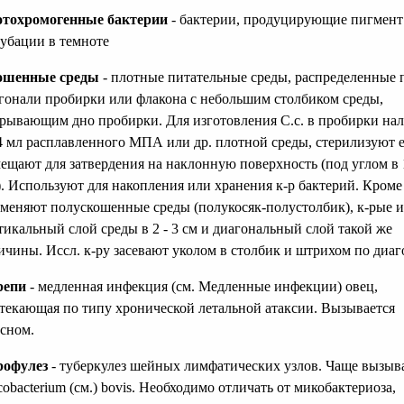
тохромогенные бактерии
- бактерии, продуцирующие пигмент
убации в темноте
ошенные среды
- плотные питательные среды, распределенные 
гонали пробирки или флакона с небольшим столбиком среды,
рывающим дно пробирки. Для изготовления С.с. в пробирки на
 4 мл расплавленного МПА или др. плотной среды, стерилизуют е
ещают для затвердения на наклонную поверхность (под углом в 
). Используют для накопления или хранения к-р бактерий. Кроме 
меняют полускошенные среды (полукосяк-полустолбик), к-рые 
тикальный слой среды в 2 - 3 см и диагональный слой такой же
ичины. Иссл. к-ру засевают уколом в столбик и штрихом по диаг
репи
- медленная инфекция (см. Медленные инфекции) овец,
текающая по типу хронической летальной атаксии. Вызывается
сном.
рофулез
- туберкулез шейных лимфатических узлов. Чаще вызыв
obacterium (см.) bovis. Необходимо отличать от микобактериоза,