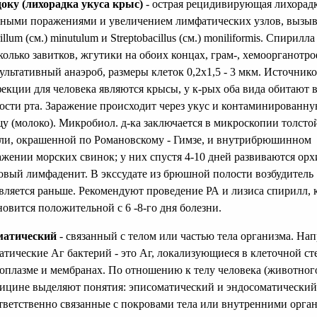
оку (лихорадка укуса крыс)
- острая рецидивирующая лихорадк
ными поражениями и увеличением лимфатических узлов, вызыв
rillum (см.) minutulum и Streptobacillus (см.) moniliformis. Спирилл
колько завитков, жгутики на обоих концах, грам-, хемоорганотро
ультативный анаэроб, размеры клеток 0,2x1,5 - 3 мкм. Источник
екции для человека являются крысы, у к-рых оба вида обитают 
ости рта. Заражение происходит через укус и контаминированн
у (молоко). Микробиол. д-ка заключается в микроскопии толсто
ли, окрашенной по Романовскому - Гимзе, и внутрибрюшинном
ажении морских свинок; у них спустя 4-10 дней развиваются орх
овый лимфаденит. В экссудате из брюшной полости возбудитель
вляется раньше. Рекомендуют проведение РА и лизиса спирилл, 
новится положительной с 6 -8-го дня болезни.
матический
- связанный с телом или частью тела организма. Нап
атические Аг бактерий - это Аг, локализующиеся в клеточной ст
оплазме и мембранах. По отношению к телу человека (животного
ицине выделяют понятия: эписоматический и эндосоматический
тветственно связанные с покровами тела или внутренними орга