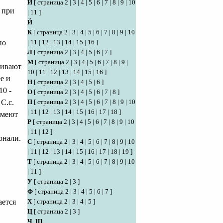
И
[
страница 2
|
3
|
4
|
5
|
6
|
7
|
8
|
9
|
10
 при
|
11
]
Й
К
[
страница 2
|
3
|
4
|
5
|
6
|
7
|
8
|
9
|
10
по
|
11
|
12
|
13
|
14
|
15
|
16
]
Л
[
страница 2
|
3
|
4
|
5
|
6
|
7
]
М
[
страница 2
|
3
|
4
|
5
|
6
|
7
|
8
|
9
|
ливают
10
|
11
|
12
|
13
|
14
|
15
|
16
]
е и
Н
[
страница 2
|
3
|
4
|
5
|
6
]
10 -
О
[
страница 2
|
3
|
4
|
5
|
6
|
7
|
8
]
С.с.
П
[
страница 2
|
3
|
4
|
5
|
6
|
7
|
8
|
9
|
10
|
11
|
12
|
13
|
14
|
15
|
16
|
17
|
18
]
имеют
Р
[
страница 2
|
3
|
4
|
5
|
6
|
7
|
8
|
9
|
10
|
11
|
12
]
онали.
С
[
страница 2
|
3
|
4
|
5
|
6
|
7
|
8
|
9
|
10
|
11
|
12
|
13
|
14
|
15
|
16
|
17
|
18
|
19
]
Т
[
страница 2
|
3
|
4
|
5
|
6
|
7
|
8
|
9
|
10
|
11
]
У
[
страница 2
|
3
]
Ф
[
страница 2
|
3
|
4
|
5
|
6
|
7
]
ается
Х
[
страница 2
|
3
|
4
|
5
]
Ц
[
страница 2
|
3
]
Ч
,
Ш