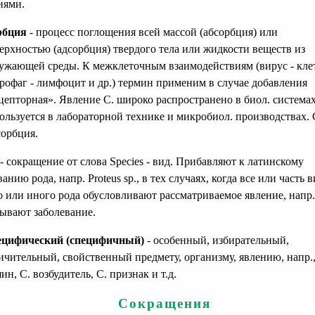
нями.
рбция
- процесс поглощения всей массой (абсорбция) или
ерхностью (адсорбция) твердого тела или жидкости веществ из
ужающей среды. К межклеточным взаимодействиям (вирус - кле
рофаг - лимфоцит и др.) термин применим в случае добавления
цепторная». Явление С. широко распространено в биол. система
ользуется в лабораторной технике и микробиол. производствах. 
орбция.
- сокращение от слова Species - вид. Прибавляют к латинскому
ванию рода, напр. Proteus sp., в тех случаях, когда все или часть 
о или иного рода обусловливают рассматриваемое явление, напр.
ывают заболевание.
цифический (специфичный)
- особенный, избирательный,
ичительный, свойственный предмету, организму, явлению, напр.,
яин, С. возбудитель, С. признак и т.д.
Сокращения