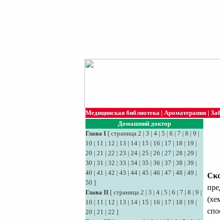
Медицинская библиотека
|
Ароматерапия
|
За
Домашний доктор
Глава I
[
страница 2
|
3
|
4
|
5
|
6
|
7
|
8
|
9
|
10
|
11
|
12
|
13
|
14
|
15
|
16
|
17
|
18
|
19
|
20
|
21
|
22
|
23
|
24
|
25
|
26
|
27
|
28
|
29
|
30
|
31
|
32
|
33
|
34
|
35
|
36
|
37
|
38
|
39
|
40
|
41
|
42
|
43
|
44
|
45
|
46
|
47
|
48
|
49
|
Ско
50
]
пре
Глава II
[
страница 2
|
3
|
4
|
5
|
6
|
7
|
8
|
9
|
(хе
10
|
11
|
12
|
13
|
14
|
15
|
16
|
17
|
18
|
19
|
спо
20
|
21
|
22
]