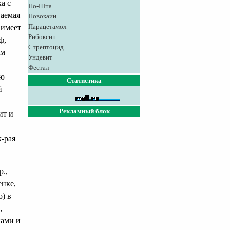
а с
Но-Шпа
аемая
Новокаин
Парацетамол
а имеет
Рибоксин
ф,
Стрептоцид
ом
Ундевит
в
Фестал
ую
Статистика
й
Рекламный блок
ит и
к-рая
р.,
енке,
) в
,
нами и