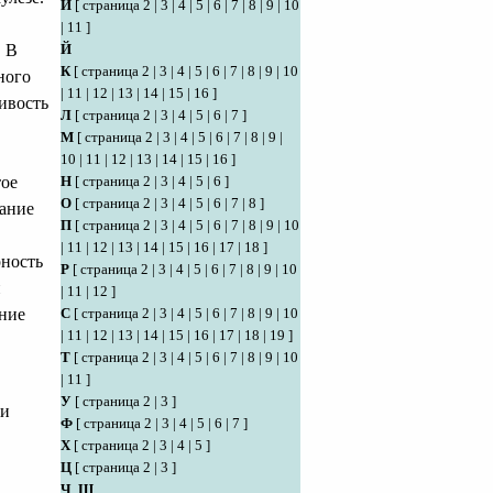
И
[
страница 2
|
3
|
4
|
5
|
6
|
7
|
8
|
9
|
10
|
11
]
. В
Й
К
[
страница 2
|
3
|
4
|
5
|
6
|
7
|
8
|
9
|
10
ного
|
11
|
12
|
13
|
14
|
15
|
16
]
ливость
Л
[
страница 2
|
3
|
4
|
5
|
6
|
7
]
М
[
страница 2
|
3
|
4
|
5
|
6
|
7
|
8
|
9
|
10
|
11
|
12
|
13
|
14
|
15
|
16
]
тое
Н
[
страница 2
|
3
|
4
|
5
|
6
]
О
[
страница 2
|
3
|
4
|
5
|
6
|
7
|
8
]
ание
П
[
страница 2
|
3
|
4
|
5
|
6
|
7
|
8
|
9
|
10
|
11
|
12
|
13
|
14
|
15
|
16
|
17
|
18
]
рность
Р
[
страница 2
|
3
|
4
|
5
|
6
|
7
|
8
|
9
|
10
й
|
11
|
12
]
ание
С
[
страница 2
|
3
|
4
|
5
|
6
|
7
|
8
|
9
|
10
|
11
|
12
|
13
|
14
|
15
|
16
|
17
|
18
|
19
]
Т
[
страница 2
|
3
|
4
|
5
|
6
|
7
|
8
|
9
|
10
|
11
]
У
[
страница 2
|
3
]
ии
Ф
[
страница 2
|
3
|
4
|
5
|
6
|
7
]
Х
[
страница 2
|
3
|
4
|
5
]
Ц
[
страница 2
|
3
]
Ч
,
Ш