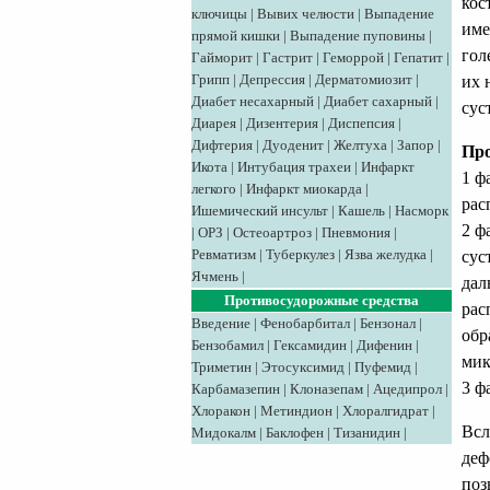
кос
ключицы
|
Вывих челюсти
|
Выпадение
име
прямой кишки
|
Выпадение пуповины
|
гол
Гайморит
|
Гастрит
|
Геморрой
|
Гепатит
|
Грипп
|
Депрессия
|
Дерматомиозит
|
их 
Диабет несахарный
|
Диабет сахарный
|
сус
Диарея
|
Дизентерия
|
Диспепсия
|
Дифтерия
|
Дуоденит
|
Желтуха
|
Запор
|
Про
Икота
|
Интубация трахеи
|
Инфаркт
1 ф
легкого
|
Инфаркт миокарда
|
рас
Ишемический инсульт
|
Кашель
|
Насморк
2 ф
|
ОРЗ
|
Остеоартроз
|
Пневмония
|
Ревматизм
|
Туберкулез
|
Язва желудка
|
сус
Ячмень
|
дал
Противосудорожные средства
рас
Введение
|
Фенобарбитал
|
Бензонал
|
обр
Бензобамил
|
Гексамидин
|
Дифенин
|
мик
Триметин
|
Этосуксимид
|
Пуфемид
|
3 ф
Карбамазепин
|
Клоназепам
|
Ацедипрол
|
Хлоракон
|
Метиндион
|
Хлоралгидрат
|
Всл
Мидокалм
|
Баклофен
|
Тизанидин
|
деф
поз