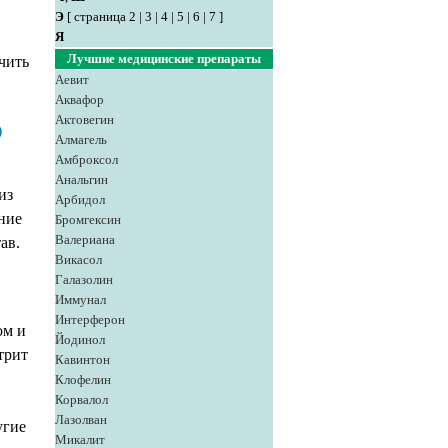
Э
[
страница 2
|
3
|
4
|
5
|
6
|
7
]
Я
Лучшие медицинские препараты
чить
Аевит
Аквафор
Актовегин
)
Алмагель
Амброксол
Анальгин
из
Арбидол
ние
Бромгексин
Валериана
ав.
Викасол
Галазолин
Иммунал
Интерферон
ом и
Йодинол
трит
Кавинтон
Клофелин
Корвалол
Лазолван
угие
Микалит