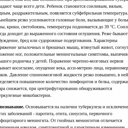
адают чаще всего дети. Ребенок становится сонливым, вялым,
дным, раздражительным, появляется субфебрильная температура
ьнейшем резко усиливаются головные боли, вызывающие у боль
ны, крики, светобоязнь, температура поднимается до 39 °С. Сон
гда доходит до выраженного состояния оглушения. Реже бывают
буждение, бред или судорожные подергивания. Характерны
ряжение затылочных и брюшных мышц, втянутый живот, согну
ожение ног, положительные менингеальные симптомы, выпячив
ьшого родничка у детей. Поражение черепно-мозговых нервов
ывает косоглазие, опущение века, асси-метрию лица, неравноме
чков. Давление спинномозговой жидкости резко повышено, в не
еделяется повышенное количество лимфоцитов и белка, содерж
ара снижается, при центрифугировании обнаруживаются
еркулезные микобактерии.
познавание.
Основывается на наличии туберкулеза и исключен
гих заболеваний - паротита, отита, синусита, первичного
фоцитарного менингита. От гнойных менингитов отличается
тепенным началом, симптоматикой и характерным изменением