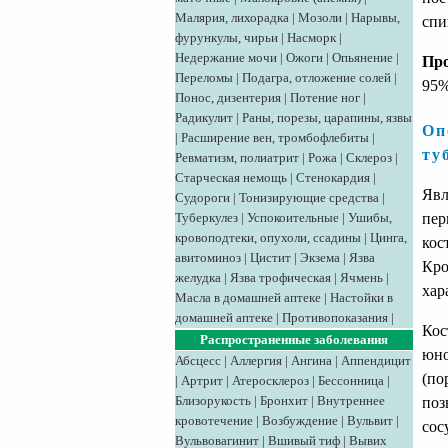
Малярия, лихорадка
|
Мозоли
|
Нарывы,
спи
фурункулы, чирьи
|
Насморк
|
Недержание мочи
|
Ожоги
|
Опьянение
|
Про
Переломы
|
Подагра, отложение солей
|
95%
Понос, дизентерия
|
Потение ног
|
Радикулит
|
Раны, порезы, царапины, язвы
Оп
|
Расширение вен, тромбофлебиты
|
ту
Ревматизм, полиатрит
|
Рожа
|
Склероз
|
Старческая немощь
|
Стенокардия
|
Явл
Судороги
|
Тонизирующие средства
|
пер
Туберкулез
|
Успокоительные
|
Ушибы,
кровоподтеки, опухоли, ссадины
|
Цинга,
кос
авитоминоз
|
Цистит
|
Экзема
|
Язва
Кро
желудка
|
Язва трофическая
|
Ячмень
|
хар
Масла в домашней аптеке
|
Настойки в
домашней аптеке
|
Противопоказания
|
Кос
Распространенные заболевания
юно
Абсцесс
|
Аллергия
|
Ангина
|
Аппендицит
(по
|
Артрит
|
Атеросклероз
|
Бессонница
|
Близорукость
|
Бронхит
|
Внутреннее
поз
кровотечение
|
Возбуждение
|
Вульвит
|
сос
Вульвовагинит
|
Вшивый тиф
|
Вывих