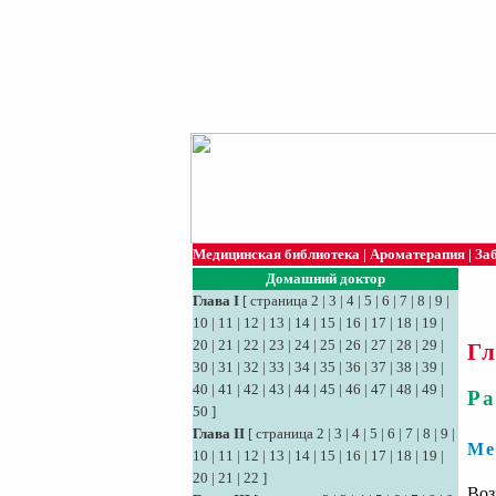
Медицинская библиотека
|
Ароматерапия
|
За
Домашний доктор
Глава I
[
страница 2
|
3
|
4
|
5
|
6
|
7
|
8
|
9
|
10
|
11
|
12
|
13
|
14
|
15
|
16
|
17
|
18
|
19
|
20
|
21
|
22
|
23
|
24
|
25
|
26
|
27
|
28
|
29
|
Гл
30
|
31
|
32
|
33
|
34
|
35
|
36
|
37
|
38
|
39
|
40
|
41
|
42
|
43
|
44
|
45
|
46
|
47
|
48
|
49
|
Ра
50
]
Глава II
[
страница 2
|
3
|
4
|
5
|
6
|
7
|
8
|
9
|
Ме
10
|
11
|
12
|
13
|
14
|
15
|
16
|
17
|
18
|
19
|
20
|
21
|
22
]
Воз