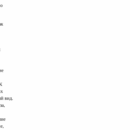
но
ак
:
ие
 К
ых
й вид.
за,
ние
е,