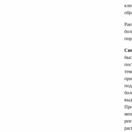
кли
обр
Ран
бол
пор
Сим
быс
пос
тем
при
под
бол
выд
При
мен
рен
рас