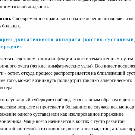
нномозговой жидкости.
гноз.
Своевременное правильно начатое лечение позволяет изле
 больных.
орно-двигательного аппарата (костно-суставный
беркулез
яется следствием заноса инфекции в кости гематогенным путем 
вичного очага (легкие, лимфатические узлы). Возникает воспале
ти - остит, откуда процесс распространяется на близлежащий суст
ме того, может возникнуть полиартрит токсико-аллергического
актера.
тно-суставный туберкулез наблюдается главным образом в детск
шеском возрасте и протекает в большинстве случаев как моноар
ражение одного сустава) или как изолированное поражение
воночника. Чаще всего начинается в костях с густо развитой
удистой системой: это позвонки, кости запястья, стоп, а также др