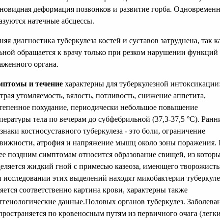
новидная деформация позвонков и развитие горба. Одновремен
азуются натечные абсцессы.
няя диагностика туберкулеза костей и суставов затруднена, так к
ьной обращается к врачу только при резком нарушении функций
аженного органа.
птомы и течение
характерны для туберкулезной интоксикации
трая утомляемость, вялость, потливость, снижение аппетита,
тепенное похудание, периодически небольшое повышение
пературы тела по вечерам до субфебрильной (37,3-37,5 °С). Ранн
знаки костносуставного туберкулеза - это боли, ограничение
вижности, атрофия и напряжение мышц около зоны поражения.
ее поздним симптомам относится образование свищей, из котор
еляется жидкий гной с примесью казеоза, имеющего творожисты
 исследовании этих выделений находят микобактерии туберкуле
яется соответственно картина крови, характерны также
тгенологические данные.Половых органов туберкулез. Заболева
пространяется по кровеносным путям из первичного очага (легки