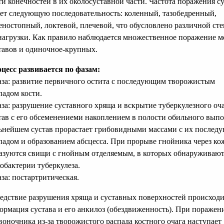
ти конечностей в их околосуставной части. Частота поражения с
ет следующую последовательность: коленный, тазобедренный,
еностопный, локтевой, плечевой, что обусловлено различной ст
нагрузки. Как правило наблюдается множественное поражение м
тавов и одиночное-крупных.
цесс развивается по фазам:
аза: развитие первичного остита с последующим творожистым
падом кости.
аза: разрушение суставного хряща и вскрытие туберкулезного оча
тав с его обсеменениеми накоплением в полости обильного выпо
ьнейшем сустав прорастает грибовидными массами с их после
падом и образованием абсцесса. При прорыве гнойника через ко
азуются свищи с гнойным отделяемым, в которых обнаруживают
обактерии туберкулеза.
аза: постартритическая.
едствие разрушения хряща и суставных поверхностей происход
ормация сустава и его анкилоз (обездвиженность). При поражен
воночника из-за творожистого распада костного очага наступает