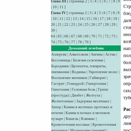
Глава III
[
страница 2
|
3
|
4
|
5
|
6
|
7
|
8
|
9
Стр
|
10
|
11
]
Глава IV
[
страница 2
|
3
|
4
|
5
|
6
|
7
|
8
|
9
бле
|
10
|
11
|
12
|
13
|
14
|
15
|
16
|
17
|
18
|
19
|
дал
20
|
21
|
22
|
23
|
24
|
25
|
26
|
27
|
28
|
29
|
сто
30
|
ино
64
|
65
|
66
|
67
|
68
|
69
|
70
|
71
|
72
|
73
|
воз
74
|
75
|
76
|
77
|
78
|
79
]
нап
Домашний лечебник
Аллергия
|
Алкоголизм
|
Ангина
|
Астма
|
пол
Бессонница
|
Болезни селезенки
|
бол
Бородавки
|
Бронхиты, плевриты,
выз
пневмония
|
Водянка
|
Укрепление волос
|
зра
Воспаление яичников
|
Гайморит
|
опр
Гастрит
|
Геморрой
|
Гипертония
|
Гипотония
|
Головная боль
|
Грипп
сах
(простуда)
|
Диабет
|
Желтуха
|
туб
Желчегонные
|
Задержка месячных
|
Запор
|
Камни в желчных протоках и
Рас
печени
|
Камни в почках и мочевом
дру
пузыре
|
Кашель
|
Климакс
|
лим
Кровотечения носовые
|
Кровотечения
пос
маточные
|
Малокровие (анемия)
|