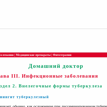
болевания
|
Медицинские препараты
|
Фитотерапия
Домашний доктор
ава III. Инфекционные заболевания
здел 2. Внелегочные формы туберкулеза
нингит туберкулезный
никает, обычно, как осложнение при диссеминированном туберк