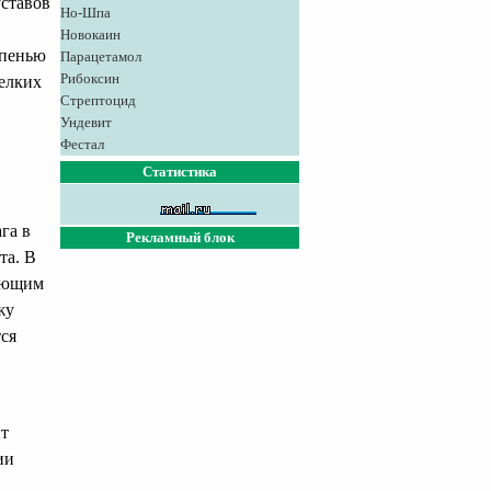
уставов
Но-Шпа
Новокаин
епенью
Парацетамол
Рибоксин
елких
Стрептоцид
Ундевит
Фестал
Статистика
га в
Рекламный блок
та. В
дующим
жу
ся
ит
ии