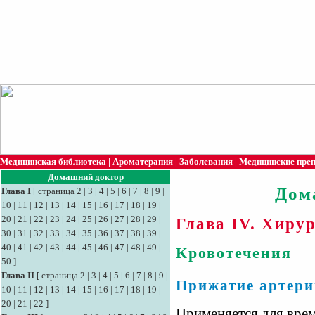
Медицинская библиотека
|
Ароматерапия
|
Заболевания
|
Медицинские пре
Домашний доктор
Дом
Глава I
[
страница 2
|
3
|
4
|
5
|
6
|
7
|
8
|
9
|
10
|
11
|
12
|
13
|
14
|
15
|
16
|
17
|
18
|
19
|
20
|
21
|
22
|
23
|
24
|
25
|
26
|
27
|
28
|
29
|
Глава IV. Хиру
30
|
31
|
32
|
33
|
34
|
35
|
36
|
37
|
38
|
39
|
40
|
41
|
42
|
43
|
44
|
45
|
46
|
47
|
48
|
49
|
Кровотечения
50
]
Глава II
[
страница 2
|
3
|
4
|
5
|
6
|
7
|
8
|
9
|
Прижатие артери
10
|
11
|
12
|
13
|
14
|
15
|
16
|
17
|
18
|
19
|
20
|
21
|
22
]
Применяется для вре