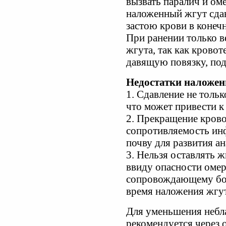
вызвать паралич и ом
наложенный жгут сдав
застою крови в конеч
При ранении только в
жгута, так как крово
давящую повязку, под
Недостатки наложен
1. Сдавление не тольк
что может привести к 
2. Прекращение крово
сопротивляемость ин
почву для развития а
3. Нельзя оставлять ж
ввиду опасности оме
сопровождающему бо
время наложения жгут
Для уменьшения небл
рекомендуется через 