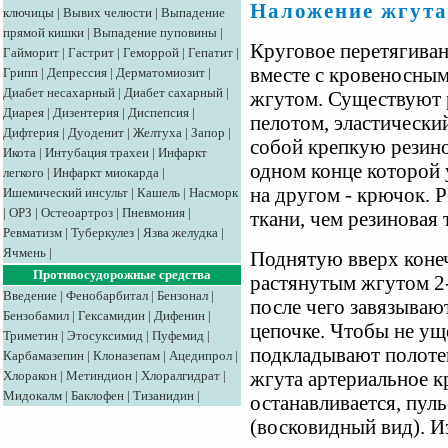
Наложение жгута
ключицы
|
Вывих челюсти
|
Выпадение
прямой кишки
|
Выпадение пуповины
|
Круговое перетягиван
Гайморит
|
Гастрит
|
Геморрой
|
Гепатит
|
вместе с кровеносны
Грипп
|
Депрессия
|
Дерматомиозит
|
Диабет несахарный
|
Диабет сахарный
|
жгутом. Существуют 
Диарея
|
Дизентерия
|
Диспепсия
|
пелотом, эластически
Дифтерия
|
Дуоденит
|
Желтуха
|
Запор
|
собой крепкую резино
Икота
|
Интубация трахеи
|
Инфаркт
одном конце которой 
легкого
|
Инфаркт миокарда
|
на другом - крючок. 
Ишемический инсульт
|
Кашель
|
Насморк
|
ОРЗ
|
Остеоартроз
|
Пневмония
|
ткани, чем резиновая 
Ревматизм
|
Туберкулез
|
Язва желудка
|
Ячмень
|
Поднятую вверх коне
Противосудорожные средства
растянутым жгутом 2-
Введение
|
Фенобарбитал
|
Бензонал
|
после чего завязываю
Бензобамил
|
Гексамидин
|
Дифенин
|
цепочке. Чтобы не ущ
Триметин
|
Этосуксимид
|
Пуфемид
|
подкладывают полоте
Карбамазепин
|
Клоназепам
|
Ацедипрол
|
жгута артериальное к
Хлоракон
|
Метиндион
|
Хлоралгидрат
|
Мидокалм
|
Баклофен
|
Тизанидин
|
останавливается, пуль
(восковидный вид). И