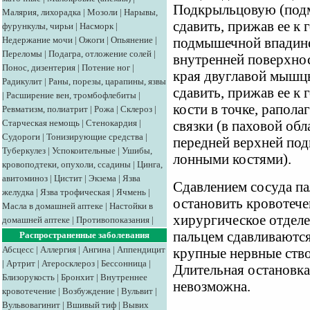
Подкрыльцовую (под
Малярия, лихорадка
|
Мозоли
|
Нарывы,
сдавить, прижав ее к 
фурункулы, чирьи
|
Насморк
|
Недержание мочи
|
Ожоги
|
Опьянение
|
подмышечной впадине
Переломы
|
Подагра, отложение солей
|
внутренней поверхнос
Понос, дизентерия
|
Потение ног
|
края двуглавой мышц
Радикулит
|
Раны, порезы, царапины, язвы
сдавить, прижав ее к
|
Расширение вен, тромбофлебиты
|
кости в точке, рапол
Ревматизм, полиатрит
|
Рожа
|
Склероз
|
Старческая немощь
|
Стенокардия
|
связки (в паховой обл
Судороги
|
Тонизирующие средства
|
передней верхней по
Туберкулез
|
Успокоительные
|
Ушибы,
лонными костями).
кровоподтеки, опухоли, ссадины
|
Цинга,
авитоминоз
|
Цистит
|
Экзема
|
Язва
Сдавлением сосуда па
желудка
|
Язва трофическая
|
Ячмень
|
остановить кровотече
Масла в домашней аптеке
|
Настойки в
хирургическое отделе
домашней аптеке
|
Противопоказания
|
пальцем сдавливаютс
Распространенные заболевания
Абсцесс
|
Аллергия
|
Ангина
|
Аппендицит
крупные нервные ство
|
Артрит
|
Атеросклероз
|
Бессонница
|
Длительная остановка
Близорукость
|
Бронхит
|
Внутреннее
невозможна.
кровотечение
|
Возбуждение
|
Вульвит
|
Вульвовагинит
|
Вшивый тиф
|
Вывих