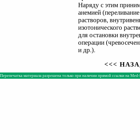
Наряду с этим приним
анемией (переливани
растворов, внутривен
изотонического раство
для остановки внутре
операции (чревосечен
и др.).
<<< НАЗ
Перепечатка материала разрешена только при наличии прямой ссылки на
Med-