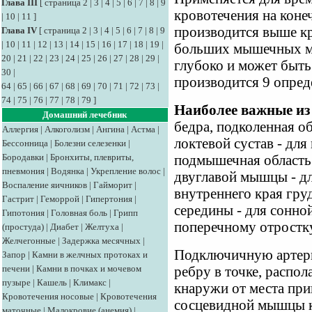
Глава III
[
страница 2
|
3
|
4
|
5
|
6
|
7
|
8
|
9
кровотечения на коне
|
10
|
11
]
производится выше кр
Глава IV
[
страница 2
|
3
|
4
|
5
|
6
|
7
|
8
|
9
|
10
|
11
|
12
|
13
|
14
|
15
|
16
|
17
|
18
|
19
|
больших мышечных мас
20
|
21
|
22
|
23
|
24
|
25
|
26
|
27
|
28
|
29
|
глубоко и может быть
30
|
производится 9 опред
64
|
65
|
66
|
67
|
68
|
69
|
70
|
71
|
72
|
73
|
74
|
75
|
76
|
77
|
78
|
79
]
Наиболее важные из
Домашний лечебник
бедра, подколенная об
Аллергия
|
Алкоголизм
|
Ангина
|
Астма
|
локтевой сустав - для
Бессонница
|
Болезни селезенки
|
Бородавки
|
Бронхиты, плевриты,
подмышечная область
пневмония
|
Водянка
|
Укрепление волос
|
двуглавой мышцы - дл
Воспаление яичников
|
Гайморит
|
внутреннего края гр
Гастрит
|
Геморрой
|
Гипертония
|
середины - для сонной
Гипотония
|
Головная боль
|
Грипп
поперечному отростку
(простуда)
|
Диабет
|
Желтуха
|
Желчегонные
|
Задержка месячных
|
Подключичную артери
Запор
|
Камни в желчных протоках и
печени
|
Камни в почках и мочевом
ребру в точке, распо
пузыре
|
Кашель
|
Климакс
|
кнаружи от места пр
Кровотечения носовые
|
Кровотечения
сосцевидной мышцы к
маточные
|
Малокровие (анемия)
|