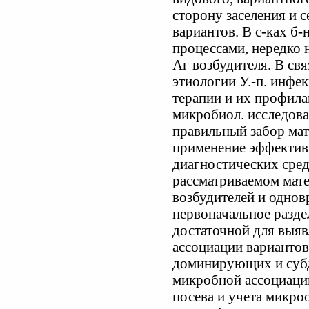
сторону заселения и 
вариантов. В с-ках б
процессами, нередко 
Аг возбудителя. В св
этиологии У.-п. инфе
терапии и их профила
микробиол. исследова
правильный забор мат
применение эффектив
диагностических сре
рассматриваемом мат
возбудителей и однов
первоначальное разде
достаточной для выяв
ассоциации вариантов
доминирующих и суб
микробной ассоциаци
посева и учета микро