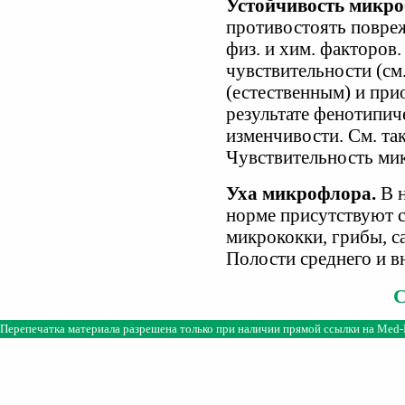
Устойчивость микро
противостоять повре
физ. и хим. факторов
чувствительности (см
(естественным) и пр
результате фенотипич
изменчивости. См. та
Чувствительность ми
Уха микрофлора.
В н
норме присутствуют с
микрококки, грибы, с
Полости среднего и в
Перепечатка материала разрешена только при наличии прямой ссылки на
Med-