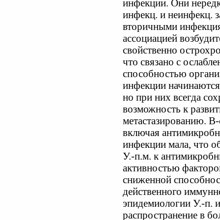
инфекции. Они неред
инфекц. и неинфекц. з
вторичными инфекция
ассоциацией возбудит
свойственно острохро
что связано с ослаб
способностью организ
инфекции начинаются
но при них всегда со
возможность к разви
метастазированию. В-
включая антимикробн
инфекции мала, что 
У.-п.м. к антимикроб
активностью факторов
сниженной способнос
действенного иммунног
эпидемиологии У.-п. 
распространение в б