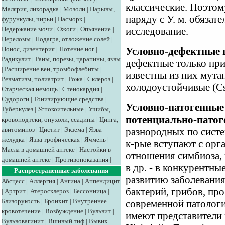
классические. Поэтом
Малярия, лихорадка
|
Мозоли
|
Нарывы,
наряду с У. м. обязат
фурункулы, чирьи
|
Насморк
|
Недержание мочи
|
Ожоги
|
Опьянение
|
исследование.
Переломы
|
Подагра, отложение солей
|
Понос, дизентерия
|
Потение ног
|
Условно-дефектные 
Радикулит
|
Раны, порезы, царапины, язвы
дефектные только пр
|
Расширение вен, тромбофлебиты
|
известны из них мута
Ревматизм, полиатрит
|
Рожа
|
Склероз
|
холодоустойчивые (Cs
Старческая немощь
|
Стенокардия
|
Судороги
|
Тонизирующие средства
|
Условно-патогенные
Туберкулез
|
Успокоительные
|
Ушибы,
потенциально-патог
кровоподтеки, опухоли, ссадины
|
Цинга,
авитоминоз
|
Цистит
|
Экзема
|
Язва
разнородных по сист
желудка
|
Язва трофическая
|
Ячмень
|
к-рые вступают с орг
Масла в домашней аптеке
|
Настойки в
отношения симбиоза, 
домашней аптеке
|
Противопоказания
|
в др. - в конкурентн
Распространенные заболевания
развитию заболевания.
Абсцесс
|
Аллергия
|
Ангина
|
Аппендицит
бактерий, грибов, про
|
Артрит
|
Атеросклероз
|
Бессонница
|
Близорукость
|
Бронхит
|
Внутреннее
современной патологи
кровотечение
|
Возбуждение
|
Вульвит
|
имеют представители р
Вульвовагинит
|
Вшивый тиф
|
Вывих