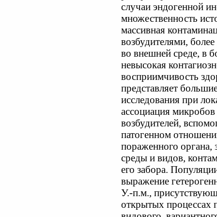
случаи эндогенной и
множественность исто
массивная контамина
возбудителями, более
во внешней среде, в 
невысокая контагиозн
восприимчивость здор
представляет большие
исследования при лок
ассоциация микробов 
возбудителей, вспом
патогенном отношени
пораженного органа, 
среды и видов, конта
его забора. Популяци
выражение гетерогенн
У.-п.м., присутствующ
открытых процессах 
видового, вариантного