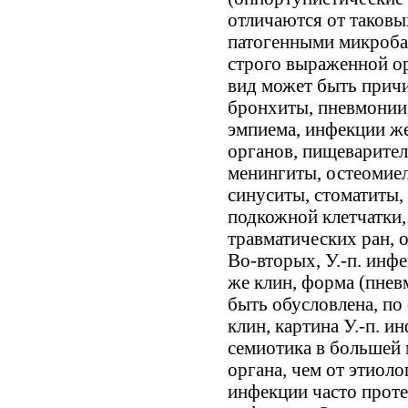
отличаются от таковы
патогенными микробам
строго выраженной ор
вид может быть прич
бронхиты, пневмонии,
эмпиема, инфекции ж
органов, пищеварител
менингиты, остеомие
синуситы, стоматиты,
подкожной клетчатки
травматических ран, 
Во-вторых, У.-п. инф
же клин, форма (пневм
быть обусловлена, по 
клин, картина У.-п. 
семиотика в большей 
органа, чем от этиолог
инфекции часто проте