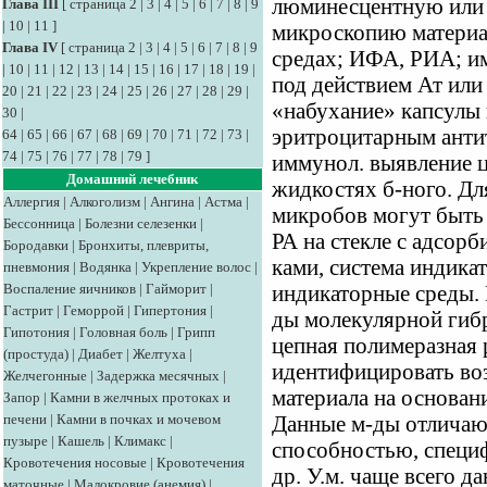
люминесцентную или
Глава III
[
страница 2
|
3
|
4
|
5
|
6
|
7
|
8
|
9
|
10
|
11
]
микроскопию материал
Глава IV
[
страница 2
|
3
|
4
|
5
|
6
|
7
|
8
|
9
средах; ИФА, РИА; и
|
10
|
11
|
12
|
13
|
14
|
15
|
16
|
17
|
18
|
19
|
под действием Ат или
20
|
21
|
22
|
23
|
24
|
25
|
26
|
27
|
28
|
29
|
«набухание» капсулы 
30
|
эритроцитарным анти
64
|
65
|
66
|
67
|
68
|
69
|
70
|
71
|
72
|
73
|
74
|
75
|
76
|
77
|
78
|
79
]
иммунол. выявление ц
Домашний лечебник
жидкостях б-ного. Д
Аллергия
|
Алкоголизм
|
Ангина
|
Астма
|
микробов могут быть 
Бессонница
|
Болезни селезенки
|
РА на стекле с адсо
Бородавки
|
Бронхиты, плевриты,
ками, система индика
пневмония
|
Водянка
|
Укрепление волос
|
Воспаление яичников
|
Гайморит
|
индикаторные среды.
Гастрит
|
Геморрой
|
Гипертония
|
ды молекулярной гиб
Гипотония
|
Головная боль
|
Грипп
цепная полимеразная
(простуда)
|
Диабет
|
Желтуха
|
идентифицировать воз
Желчегонные
|
Задержка месячных
|
материала на основан
Запор
|
Камни в желчных протоках и
печени
|
Камни в почках и мочевом
Данные м-ды отличаю
пузыре
|
Кашель
|
Климакс
|
способностью, специф
Кровотечения носовые
|
Кровотечения
др. У.м. чаще всего д
маточные
|
Малокровие (анемия)
|