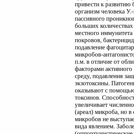
привести к развитию 
организм человека У.
пассивного проникно
больших количествах 
местного иммунитета 
покровов, бактерицид
подавление фагоцитар
микробов-антагонистов
п.м. в отличие от обл
факторами активного
среду, подавления за
экзотоксины. Патоген
оказывают с помощью
токсинов. Способност
увеличивает численно
(ареал) микроба, но в
микробов не выступа
вида явлением. Заболе
(оппортунистические