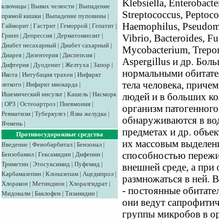
Klebsiella, Enterobacte
ключицы
|
Вывих челюсти
|
Выпадение
Streptococcus, Peptoco
прямой кишки
|
Выпадение пуповины
|
Haemophilus, Pseudomo
Гайморит
|
Гастрит
|
Геморрой
|
Гепатит
|
Грипп
|
Депрессия
|
Дерматомиозит
|
Vibrio, Bacteroides, Fu
Диабет несахарный
|
Диабет сахарный
|
Mycobacterium, Trepon
Диарея
|
Дизентерия
|
Диспепсия
|
Aspergillus и др. Бол
Дифтерия
|
Дуоденит
|
Желтуха
|
Запор
|
нормальными обитате
Икота
|
Интубация трахеи
|
Инфаркт
тела человека, приче
легкого
|
Инфаркт миокарда
|
Ишемический инсульт
|
Кашель
|
Насморк
людей и в больших ко
|
ОРЗ
|
Остеоартроз
|
Пневмония
|
организм патогенного
Ревматизм
|
Туберкулез
|
Язва желудка
|
обнаруживаются в вод
Ячмень
|
предметах и др. объек
Противосудорожные средства
их массовым выделени
Введение
|
Фенобарбитал
|
Бензонал
|
способностью пережи
Бензобамил
|
Гексамидин
|
Дифенин
|
Триметин
|
Этосуксимид
|
Пуфемид
|
внешней среде, а при
Карбамазепин
|
Клоназепам
|
Ацедипрол
|
размножаться в ней. В
Хлоракон
|
Метиндион
|
Хлоралгидрат
|
- постоянные обитате
Мидокалм
|
Баклофен
|
Тизанидин
|
они ведут сапрофитич
группы микробов в о