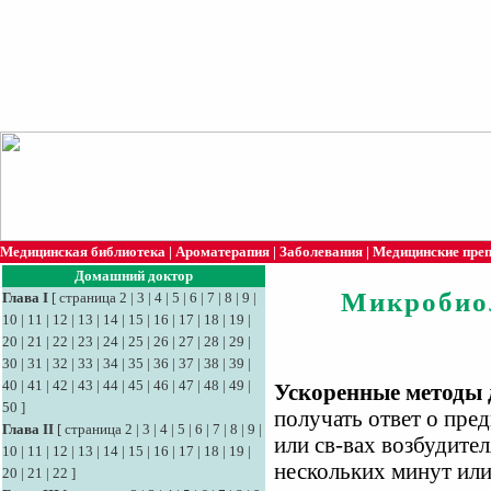
Медицинская библиотека
|
Ароматерапия
|
Заболевания
|
Медицинские пре
Домашний доктор
Микробио
Глава I
[
страница 2
|
3
|
4
|
5
|
6
|
7
|
8
|
9
|
10
|
11
|
12
|
13
|
14
|
15
|
16
|
17
|
18
|
19
|
20
|
21
|
22
|
23
|
24
|
25
|
26
|
27
|
28
|
29
|
30
|
31
|
32
|
33
|
34
|
35
|
36
|
37
|
38
|
39
|
40
|
41
|
42
|
43
|
44
|
45
|
46
|
47
|
48
|
49
|
Ускоренные методы 
50
]
получать ответ о пред
Глава II
[
страница 2
|
3
|
4
|
5
|
6
|
7
|
8
|
9
|
или св-вах возбудител
10
|
11
|
12
|
13
|
14
|
15
|
16
|
17
|
18
|
19
|
нескольких минут или
20
|
21
|
22
]