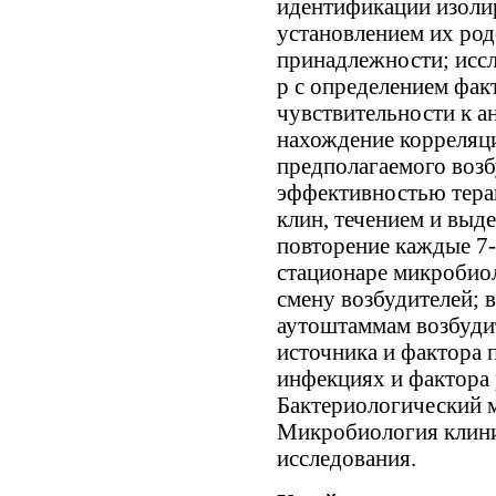
идентификации изоли
установлением их род
принадлежности; иссл
р с определением фак
чувствительности к а
нахождение корреляц
предполагаемого возб
эффективностью тера
клин, течением и выд
повторение каждые 7-
стационаре микробиол
смену возбудителей; 
аутоштаммам возбуди
источника и фактора 
инфекциях и фактора 
Бактериологический м
Микробиология клини
исследования.