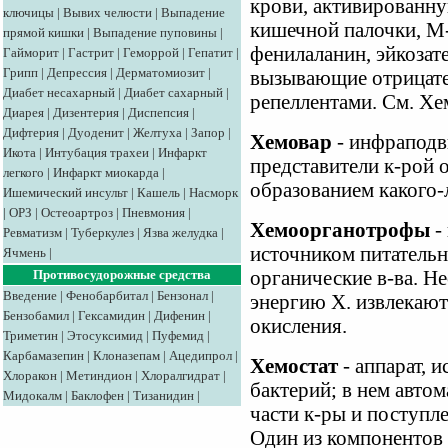
крови, активированн
ключицы
|
Вывих челюсти
|
Выпадение
кишечной палочки, М
прямой кишки
|
Выпадение пуповины
|
фенилаланин, эйкозат
Гайморит
|
Гастрит
|
Геморрой
|
Гепатит
|
Грипп
|
Депрессия
|
Дерматомиозит
|
вызывающие отрицате
Диабет несахарный
|
Диабет сахарный
|
репеллентами. См. Хе
Диарея
|
Дизентерия
|
Диспепсия
|
Дифтерия
|
Дуоденит
|
Желтуха
|
Запор
|
Хемовар
- инфраподв
Икота
|
Интубация трахеи
|
Инфаркт
представители к-рой 
легкого
|
Инфаркт миокарда
|
образованием какого-
Ишемический инсульт
|
Кашель
|
Насморк
|
ОРЗ
|
Остеоартроз
|
Пневмония
|
Хемоорганотрофы
-
Ревматизм
|
Туберкулез
|
Язва желудка
|
источником питательн
Ячмень
|
органические в-ва. 
Противосудорожные средства
Введение
|
Фенобарбитал
|
Бензонал
|
энергию X. извлекают
Бензобамил
|
Гексамидин
|
Дифенин
|
окисления.
Триметин
|
Этосуксимид
|
Пуфемид
|
Карбамазепин
|
Клоназепам
|
Ацедипрол
|
Хемостат
- аппарат, 
Хлоракон
|
Метиндион
|
Хлоралгидрат
|
бактерий; в нем авто
Мидокалм
|
Баклофен
|
Тизанидин
|
части к-ры и поступл
Один из компонентов 