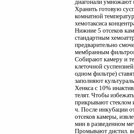
диагонали умножают н
Хранить готовую сусп
комнатной температур
хемотаксиса концентр
Нижние 5 отсеков ка
стандартным хемоаттр
предварительно смоче
мембранным фильтром,
Собирают камеру и те
клеточной суспензией
одном фильтре) ставя
заполняют культураль
Хенкса с 10% инакти
телят. Чтобы избежат
прикрывают стеклом и
ч. После инкубации о
отсеков камеры, извл
мин в разведенном ме
Промывают дистил. в