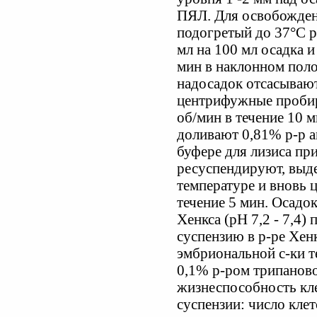
ПЯЛ. Для освобожден
подогретый до 37°С 
мл на 100 мл осадка 
мин в наклонном поло
надосадок отсасываю
центрифужные пробир
об/мин в течение 10 м
доливают 0,81% р-р 
буфере для лизиса пр
ресуспендируют, выд
температуре и вновь 
течение 5 мин. Осадо
Хенкса (рН 7,2 - 7,4)
суспензию в р-ре Хен
эмбриональной с-ки т
0,1% р-ром трипаново
жизнеспособность кле
суспензии: число кле