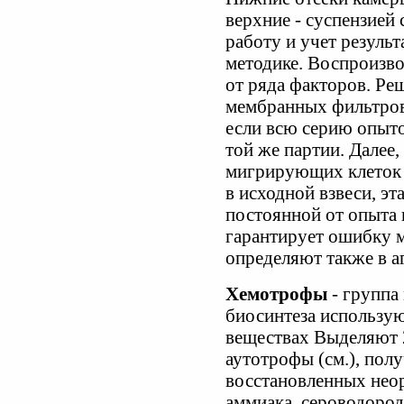
верхние - суспензие
работу и учет резуль
методике. Воспроизво
от ряда факторов. Ре
мембранных фильтров.
если всю серию опыто
той же партии. Далее, 
мигрирующих клеток 
в исходной взвеси, э
постоянной от опыта 
гарантирует ошибку м
определяют также в а
Хемотрофы
- группа
биосинтеза использую
веществах Выделяют 
аутотрофы (см.), по
восстановленных неор
аммиака, сероводород