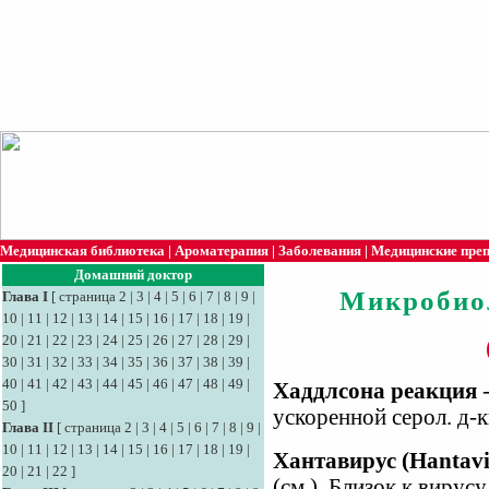
Медицинская библиотека
|
Ароматерапия
|
Заболевания
|
Медицинские пре
Домашний доктор
Микробио
Глава I
[
страница 2
|
3
|
4
|
5
|
6
|
7
|
8
|
9
|
10
|
11
|
12
|
13
|
14
|
15
|
16
|
17
|
18
|
19
|
20
|
21
|
22
|
23
|
24
|
25
|
26
|
27
|
28
|
29
|
30
|
31
|
32
|
33
|
34
|
35
|
36
|
37
|
38
|
39
|
40
|
41
|
42
|
43
|
44
|
45
|
46
|
47
|
48
|
49
|
Хаддлсона реакция
-
50
]
ускоренной серол. д-к
Глава II
[
страница 2
|
3
|
4
|
5
|
6
|
7
|
8
|
9
|
10
|
11
|
12
|
13
|
14
|
15
|
16
|
17
|
18
|
19
|
Хантавирус (Hantavi
20
|
21
|
22
]
(см.). Близок к вирус