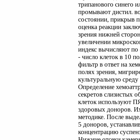
трипанового синего и
промывают дистил. в
состоянии, прикрыв 
оценка реакции заключ
зрения нижней сторон
увеличении микроскоп
индекс вычисляют по 
- число клеток в 10 п
фильтр в ответ на хем
полях зрения, мигрир
культуральную среду 
Определение хемоаттр
секретов слизистых о
клеток используют П
здоровых доноров. И
методике. После выд
5 доноров, устанавли
концентрацию суспенз
Нижние отсеки камер