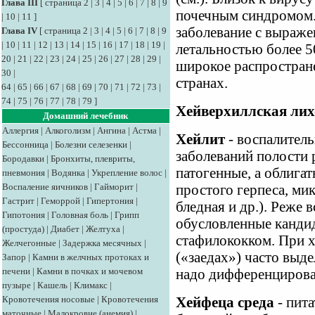
Глава III
[
страница 2
|
3
|
4
|
5
|
6
|
7
|
8
|
9
почечным синдромом.
|
10
|
11
]
заболевание с выраж
Глава IV
[
страница 2
|
3
|
4
|
5
|
6
|
7
|
8
|
9
|
10
|
11
|
12
|
13
|
14
|
15
|
16
|
17
|
18
|
19
|
летальностью более 5
20
|
21
|
22
|
23
|
24
|
25
|
26
|
27
|
28
|
29
|
широкое распростран
30
|
странах.
64
|
65
|
66
|
67
|
68
|
69
|
70
|
71
|
72
|
73
|
74
|
75
|
76
|
77
|
78
|
79
]
Хейверхиллская ли
Домашний лечебник
Аллергия
|
Алкоголизм
|
Ангина
|
Астма
|
Хейлит
- воспалитель
Бессонница
|
Болезни селезенки
|
заболеваний полости 
Бородавки
|
Бронхиты, плевриты,
патогенные, а облига
пневмония
|
Водянка
|
Укрепление волос
|
Воспаление яичников
|
Гайморит
|
простого герпеса, ми
Гастрит
|
Геморрой
|
Гипертония
|
бледная и др.). Реже 
Гипотония
|
Головная боль
|
Грипп
обусловленные канди
(простуда)
|
Диабет
|
Желтуха
|
стафилококком. При х
Желчегонные
|
Задержка месячных
|
(«заедах») часто выде
Запор
|
Камни в желчных протоках и
печени
|
Камни в почках и мочевом
надо дифференцироват
пузыре
|
Кашель
|
Климакс
|
Кровотечения носовые
|
Кровотечения
Хейфеца среда
- пита
маточные
|
Малокровие (анемия)
|