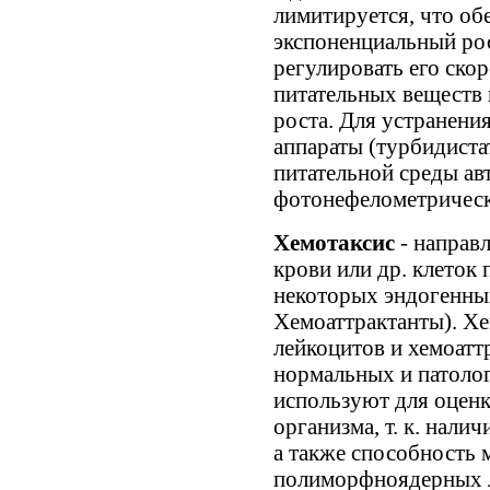
лимитируется, что об
экспоненциальный рос
регулировать его скор
питательных веществ 
роста. Для устранени
аппараты (турбидиста
питательной среды ав
фотонефелометрическ
Хемотаксис
- направл
крови или др. клеток
некоторых эндогенных
Хемоаттрактанты). Х
лейкоцитов и хемоатт
нормальных и патоло
используют для оцен
организма, т. к. нали
а также способность 
полиморфноядерных л