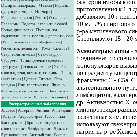
бактерий из объектов
Малярия, лихорадка
|
Мозоли
|
Нарывы,
приготовления к 1 л 
фурункулы, чирьи
|
Насморк
|
добавляют 10 г пептон
Недержание мочи
|
Ожоги
|
Опьянение
|
10 мл 5% спиртового 
Переломы
|
Подагра, отложение солей
|
Понос, дизентерия
|
Потение ног
|
р-ра метиленового син
Радикулит
|
Раны, порезы, царапины, язвы
Стерилизуют 15 - 20 
|
Расширение вен, тромбофлебиты
|
Ревматизм, полиатрит
|
Рожа
|
Склероз
|
Хемоаттрактанты
- 
Старческая немощь
|
Стенокардия
|
соединения со специ
Судороги
|
Тонизирующие средства
|
мононуклеаров вызыв
Туберкулез
|
Успокоительные
|
Ушибы,
по градиенту концент
кровоподтеки, опухоли, ссадины
|
Цинга,
авитоминоз
|
Цистит
|
Экзема
|
Язва
фрагменты С - С5а, С
желудка
|
Язва трофическая
|
Ячмень
|
альтернативного пут
Масла в домашней аптеке
|
Настойки в
лимфоцитов, калликре
домашней аптеке
|
Противопоказания
|
др. Активностью X. о
Распространенные заболевания
липопротеиды разных
Абсцесс
|
Аллергия
|
Ангина
|
Аппендицит
экзогенные хим. веще
|
Артрит
|
Атеросклероз
|
Бессонница
|
Близорукость
|
Бронхит
|
Внутреннее
используют свежепри
кровотечение
|
Возбуждение
|
Вульвит
|
натрия на р-ре Хенкса
Вульвовагинит
|
Вшивый тиф
|
Вывих