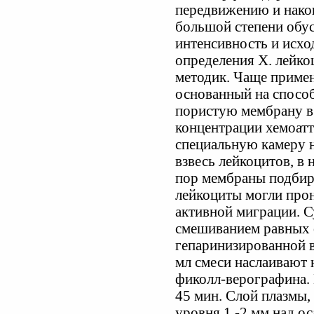
передвижению и нако
большой степени обус
интенсивность и исхо
определения X. лейко
методик. Чаще приме
основанный на способ
пористую мембрану в 
концентрации хемоатт
специальную камеру н
взвесь лейкоцитов, в 
пор мембраны подбир
лейкоциты могли прон
активной миграции. 
смешиванием равных 
гепаринизированной в
мл смеси наслаивают 
фиколл-верографина.
45 мин. Слой плазмы,
уровня 1 -2 мм над о