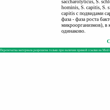
saccharolyticus, S. schle
hominis, S. capitis, S. s
capitis с подвидами ca
фаза - фаза роста бак
микроорганизмов), в 
одинаково.
Перепечатка материала разрешена только при наличии прямой ссылки на
Med-