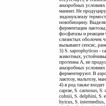
анаэробных условиях
маннит. Не продуцирую
эндонуклеазу термос
новобиоцину. Выделяю
ферментации лактозы,
фосфатазы и реакции
слизистых оболочек ч
вызывают сепсис, ран
3) S. saprophyticus -
животных, устойчивы 
протеина А, не проду
анаэробных условиях 
ферментируют. В аэро
лактозу, мальтозу, ма
4) в род также входят ви
caprae, S. carnosus, S.
cohnii, S. delphini, S. 
hyicus, S. intermedius, 