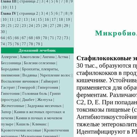
Глава III
[
страница 2
|
3
|
4
|
5
|
6
|
7
|
8
|
9
|
10
|
11
]
Глава IV
[
страница 2
|
3
|
4
|
5
|
6
|
7
|
8
|
9
|
10
|
11
|
12
|
13
|
14
|
15
|
16
|
17
|
18
|
19
|
20
|
21
|
22
|
23
|
24
|
25
|
26
|
27
|
28
|
29
|
Микробио
30
|
64
|
65
|
66
|
67
|
68
|
69
|
70
|
71
|
72
|
73
|
74
|
75
|
76
|
77
|
78
|
79
]
Домашний лечебник
Аллергия
|
Алкоголизм
|
Ангина
|
Астма
|
Стафилококковые э
Бессонница
|
Болезни селезенки
|
30 тыс., образуются 
Бородавки
|
Бронхиты, плевриты,
стафилококков в прод
пневмония
|
Водянка
|
Укрепление волос
|
кишечнике. Устойчивы
Воспаление яичников
|
Гайморит
|
применяется для обр
Гастрит
|
Геморрой
|
Гипертония
|
Гипотония
|
Головная боль
|
Грипп
ферментам. Различают
(простуда)
|
Диабет
|
Желтуха
|
C2, D, Е. При попада
Желчегонные
|
Задержка месячных
|
токсикозы пищевые (с
Запор
|
Камни в желчных протоках и
Антибиотикоустойчи
печени
|
Камни в почках и мочевом
тяжелые энтероколиты
пузыре
|
Кашель
|
Климакс
|
Кровотечения носовые
|
Кровотечения
Идентифицируют в Р
маточные
|
Малокровие (анемия)
|