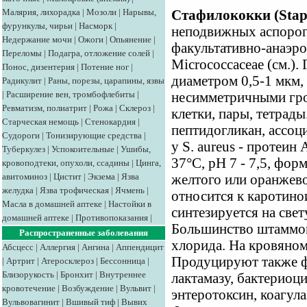
Малярия, лихорадка
|
Мозоли
|
Нарывы,
Стафилококки (Stap
фурункулы, чирьи
|
Насморк
|
неподвижных аспоро
Недержание мочи
|
Ожоги
|
Опьянение
|
факультативно-анаэро
Переломы
|
Подагра, отложение солей
|
Micrococcaceae (см.).
Понос, дизентерия
|
Потение ног
|
диаметром 0,5-1 мкм,
Радикулит
|
Раны, порезы, царапины, язвы
|
Расширение вен, тромбофлебиты
|
несимметричными гро
Ревматизм, полиатрит
|
Рожа
|
Склероз
|
клетки, пары, тетрады
Старческая немощь
|
Стенокардия
|
пептидогликан, ассоц
Судороги
|
Тонизирующие средства
|
у S. aureus - протеин
Туберкулез
|
Успокоительные
|
Ушибы,
37°С, рН 7 - 7,5, фор
кровоподтеки, опухоли, ссадины
|
Цинга,
авитоминоз
|
Цистит
|
Экзема
|
Язва
желтого или оранжево
желудка
|
Язва трофическая
|
Ячмень
|
относится к каротино
Масла в домашней аптеке
|
Настойки в
синтезируется на свет
домашней аптеке
|
Противопоказания
|
Большинство штаммов
Распространенные заболевания
хлорида. На кровяном
Абсцесс
|
Аллергия
|
Ангина
|
Аппендицит
Продуцируют также ф
|
Артрит
|
Атеросклероз
|
Бессонница
|
Близорукость
|
Бронхит
|
Внутреннее
лактамазу, бактериоц
кровотечение
|
Возбуждение
|
Вульвит
|
энтеротоксин, коагула
Вульвовагинит
|
Вшивый тиф
|
Вывих