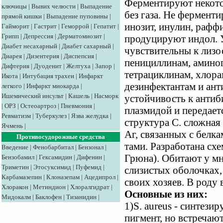
Ферментируют некото
ключицы
|
Вывих челюсти
|
Выпадение
без газа. Не ферменти
прямой кишки
|
Выпадение пуповины
|
инозит, инулин, раффи
Гайморит
|
Гастрит
|
Геморрой
|
Гепатит
|
Грипп
|
Депрессия
|
Дерматомиозит
|
продуцируют индол. У
Диабет несахарный
|
Диабет сахарный
|
чувствительны к лизос
Диарея
|
Дизентерия
|
Диспепсия
|
пенициллинам, аминог
Дифтерия
|
Дуоденит
|
Желтуха
|
Запор
|
тетрациклинам, хлор
Икота
|
Интубация трахеи
|
Инфаркт
дезинфектантам и ан
легкого
|
Инфаркт миокарда
|
Ишемический инсульт
|
Кашель
|
Насморк
устойчивость к антиб
|
ОРЗ
|
Остеоартроз
|
Пневмония
|
плазмидой и передает
Ревматизм
|
Туберкулез
|
Язва желудка
|
структура С. сложная
Ячмень
|
Аг, связанных с белк
Противосудорожные средства
тами. Разработана сх
Введение
|
Фенобарбитал
|
Бензонал
|
Грюна). Обитают у м
Бензобамил
|
Гексамидин
|
Дифенин
|
Триметин
|
Этосуксимид
|
Пуфемид
|
слизистых оболочках,
Карбамазепин
|
Клоназепам
|
Ацедипрол
|
своих хозяев. В роду
Хлоракон
|
Метиндион
|
Хлоралгидрат
|
Основные из них:
Мидокалм
|
Баклофен
|
Тизанидин
|
1)S. aureus - синтез
пигмент, но встречаю