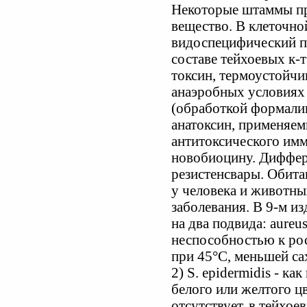
Некоторые штаммы пр
вещество. В клеточно
видоспецифический п
составе тейхоевых к-т
токсин, термоустойчи
анаэробных условиях 
(обработкой формали
анатоксин, применяе
антитоксического имм
новобиоцину. Диффер
резистенсвары. Обита
у человека и животны
заболевания. В 9-м из
на два подвида: aureus
неспособностью к рос
при 45°С, меньшей са
2) S. epidermidis - к
белого или желтого цв
отсутствует, в тейхое