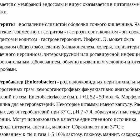
вается с мембраной эндосомы и вирус оказывается в цитоплазме
тки.
териты
- воспаление слизистой оболочки тонкого кишечника. Ча
текает совместно с гастритом - гастроэнтерит, колитом - энтероко
тритом и колитом - гастроэнтероколит. Инфекц. Э. может быть
дромом общего заболевания (сальмонеллеза, холеры, колиэнтери
ечного иерсиниоза, энтеровирусной или ротавирусной инфекци
остоятельным заболеванием, обычно вызванным условно-патог
робами.
еробактер (Enterobacter)
- род палочковидных перитрихиальн
орогенных грам- хемоорганотрофных факультативно-анаэробны
терий из сем. Enterobacteriaсеае (см.). Г+Ц 52 - 59 мол.%. Морфол
ична для энтеробактерий. Некоторые штаммы имеют капсулу. Ра
дах для энтеробактерий при 37°С, рН 7 -7,4, образуя мутные глад
онии. Могут использовать в качестве единственного источника
ерода цитраты, ацетаты, малонат. Сбраживают при 37°С с
азованием к-ты и газа 1-5-10% лактозу, глюкозу, маннит, сахарозу