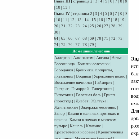
Глава III
[
страница 2
|
3
|
4
|
5
|
6
|
7
|
8
|
9
|
10
|
11
]
Глава IV
[
страница 2
|
3
|
4
|
5
|
6
|
7
|
8
|
9
|
10
|
11
|
12
|
13
|
14
|
15
|
16
|
17
|
18
|
19
|
20
|
21
|
22
|
23
|
24
|
25
|
26
|
27
|
28
|
29
|
30
|
64
|
65
|
66
|
67
|
68
|
69
|
70
|
71
|
72
|
73
|
74
|
75
|
76
|
77
|
78
|
79
]
Домашний лечебник
Аллергия
|
Алкоголизм
|
Ангина
|
Астма
|
Энд
Бессонница
|
Болезни селезенки
|
исп
Бородавки
|
Бронхиты, плевриты,
бак
пневмония
|
Водянка
|
Укрепление волос
|
лак
Воспаление яичников
|
Гайморит
|
гот
Гастрит
|
Геморрой
|
Гипертония
|
Гипотония
|
Головная боль
|
Грипп
вод
(простуда)
|
Диабет
|
Желтуха
|
охл
Желчегонные
|
Задержка месячных
|
Для
Запор
|
Камни в желчных протоках и
доб
печени
|
Камни в почках и мочевом
роз
пузыре
|
Кашель
|
Климакс
|
Кровотечения носовые
|
Кровотечения
окр
маточные
|
Малокровие (анемия)
|