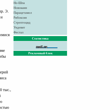
Но-Шпа
Новокаин
р. Э.
Парацетамол
 и
Рибоксин
Стрептоцид
Ундевит
Фестал
щимися
Статистика
зме
Рекламный блок
рибы
терий
зиса
0 тыс.,
й
ую
остью