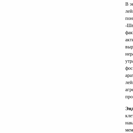
В э
лей
пон
-Шв
фак
акт
выр
нер
утр
фос
ара
лей
агр
про
Энд
кле
нак
мем