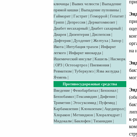
при
ключицы
|
Вывих челюсти
|
Выпадение
прямой кишки
|
Выпадение пуповины
|
Энд
Гайморит
|
Гастрит
|
Геморрой
|
Гепатит
|
при
Грипп
|
Депрессия
|
Дерматомиозит
|
оце
Диабет несахарный
|
Диабет сахарный
|
Диарея
|
Дизентерия
|
Диспепсия
|
кон
Дифтерия
|
Дуоденит
|
Желтуха
|
Запор
|
орг
Икота
|
Интубация трахеи
|
Инфаркт
на 
легкого
|
Инфаркт миокарда
|
Ишемический инсульт
|
Кашель
|
Насморк
Эн
|
ОРЗ
|
Остеоартроз
|
Пневмония
|
бак
Ревматизм
|
Туберкулез
|
Язва желудка
|
мог
Ячмень
|
Противосудорожные средства
Эн
Введение
|
Фенобарбитал
|
Бензонал
|
Бензобамил
|
Гексамидин
|
Дифенин
|
(об
Триметин
|
Этосуксимид
|
Пуфемид
|
бак
Карбамазепин
|
Клоназепам
|
Ацедипрол
|
лип
Хлоракон
|
Метиндион
|
Хлоралгидрат
|
к-р
Мидокалм
|
Баклофен
|
Тизанидин
|
ком
стр