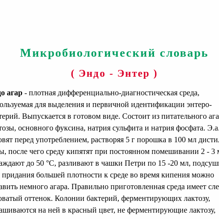
Микробиологический словарь
( Эндо - Энтер )
о агар
- плотная дифференциально-диагностическая среда,
ользуемая для выделения и первичной идентификации энтеро-
терий. Выпускается в готовом виде. Состоит из питательного ага
тозы, основного фуксина, натрия сульфита и натрия фосфата. Э.а
овят перед употреблением, растворяя 5 г порошка в 100 мл дисти
ы, после чего среду кипятят при постоянном помешивании 2 - 3 
аждают до 50 °С, разливают в чашки Петри по 15 -20 мл, подсу
 придания большей плотности к среде во время кипения можно
авить немного агара. Правильно приготовленная среда имеет сле
оватый оттенок. Колонии бактерий, ферментирующих лактозу,
ашиваются на ней в красный цвет, не ферментирующие лактозу,