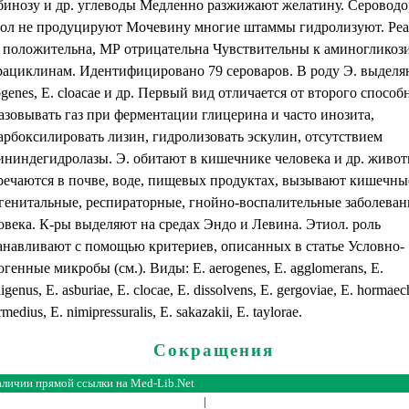
бинозу и др. углеводы Медленно разжижают желатину. Сероводо
ол не продуцируют Мочевину многие штаммы гидролизуют. Ре
положительна, МР отрицательна Чувствительны к аминогликоз
рациклинам. Идентифицировано 79 сероваров. В роду Э. выделяю
ogenes, E. cloacae и др. Первый вид отличается от второго спосо
азовывать газ при ферментации глицерина и часто инозита,
арбоксилировать лизин, гидролизовать эскулин, отсутствием
ининдегидролазы. Э. обитают в кишечнике человека и др. живот
речаются в почве, воде, пищевых продуктах, вызывают кишечны
генитальные, респираторные, гнойно-воспалительные заболеван
овека. К-ры выделяют на средах Эндо и Левина. Этиол. роль
анавливают с помощью критериев, описанных в статье Условно-
огенные микробы (см.). Виды: Е. aerogenes, E. agglomerans, E.
genus, E. asburiae, E. clocae, E. dissolvens, E. gergoviae, E. hormaec
rmedius, E. nimipressuralis, E. sakazakii, E. taylorae.
Сокращения
аличии прямой ссылки на
Med-Lib.Net
|