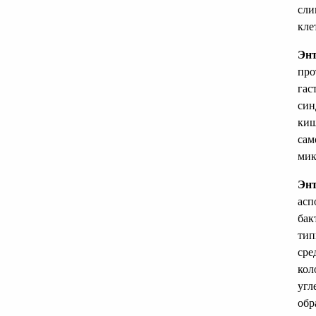
сли
кле
Эн
про
гас
син
киш
сам
мик
Энт
асп
бак
тип
сре
кол
угл
обр