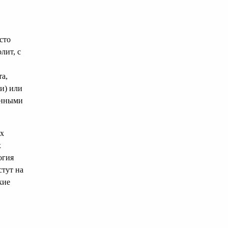
сто
лит, с
та,
и) или
енными
ых
х
огия
стут на
кие
,