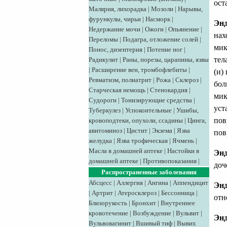
ост
Малярия, лихорадка
|
Мозоли
|
Нарывы,
фурункулы, чирьи
|
Насморк
|
Энд
Недержание мочи
|
Ожоги
|
Опьянение
|
нах
Переломы
|
Подагра, отложение солей
|
мик
Понос, дизентерия
|
Потение ног
|
тел
Радикулит
|
Раны, порезы, царапины, язвы
|
Расширение вен, тромбофлебиты
|
(и)
Ревматизм, полиатрит
|
Рожа
|
Склероз
|
бол
Старческая немощь
|
Стенокардия
|
мик
Судороги
|
Тонизирующие средства
|
уст
Туберкулез
|
Успокоительные
|
Ушибы,
пов
кровоподтеки, опухоли, ссадины
|
Цинга,
авитоминоз
|
Цистит
|
Экзема
|
Язва
пов
желудка
|
Язва трофическая
|
Ячмень
|
Масла в домашней аптеке
|
Настойки в
Энд
домашней аптеке
|
Противопоказания
|
доч
Распространенные заболевания
Абсцесс
|
Аллергия
|
Ангина
|
Аппендицит
Эн
|
Артрит
|
Атеросклероз
|
Бессонница
|
отн
Близорукость
|
Бронхит
|
Внутреннее
кровотечение
|
Возбуждение
|
Вульвит
|
Эн
Вульвовагинит
|
Вшивый тиф
|
Вывих