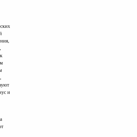
еских
й
ения,
,
 к
ем
м
,
вуют
нус и
а
от