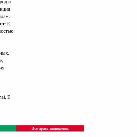
род и
акция
идам,
т: Е.
бностью
ных,
е,
ия
hei, E.
Все права защищены.