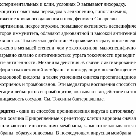
кспериментальных и клин, условиях Э вызывают лихорадку,
коцитоз с быстрым переходом в лейкопению, гипогликемию,
ижение кровяного давления и шок, феномен Санарелли
артцманна, некроз опухоли, повышают активность неспецифич
торов иммунитета, обладают адъювантной и высокой антигенно
ивностью. Токсическое действие Э проявляется сразу после введ
ажено в меньшей степени, чем у экзотоксинов, малоспецифично
азрывно связано с антигенностью: утрата токсичности приводит
ате антигенности. Механизм действия Э. связан с активировани
форилазы клеточной мембраны и последующим высвобождение
хидоновой кислоты, а также усилением синтеза простагландинов
котриенов и тромбоксанов. Эти медиаторы воспаления способст
егации лейкоцитов и тромбоцитов, оказывают воздействие на то
ницаемость сосудов. См. Токсины бактериальные.
оцитоз
- один из способов проникновения вируса в цитоплазму
тки-хозяина Прикрепленные к рецептору клетки вирионы сначал
апливаются в инвагинациях мембраны, к-рые отпочковываются 
браны, образуя эндосомы. В последующем вирусная мембрана