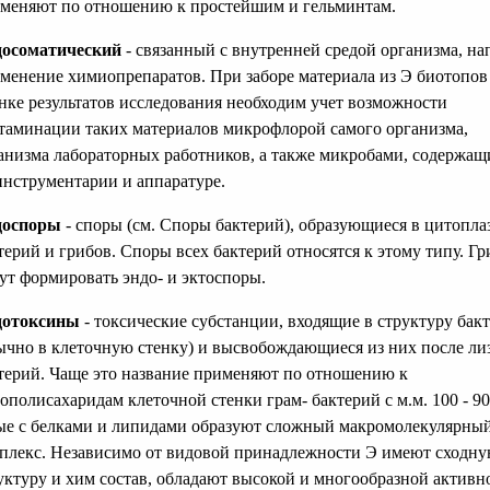
меняют по отношению к простейшим и гельминтам.
осоматический
- связанный с внутренней средой организма, нап
менение химиопрепаратов. При заборе материала из Э биотопов
нке результатов исследования необходим учет возможности
таминации таких материалов микрофлорой самого организма,
анизма лабораторных работников, а также микробами, содержа
инструментарии и аппаратуре.
доспоры
- споры (см. Споры бактерий), образующиеся в цитопла
терий и грибов. Споры всех бактерий относятся к этому типу. Г
ут формировать эндо- и эктоспоры.
дотоксины
- токсические субстанции, входящие в структуру бак
ычно в клеточную стенку) и высвобождающиеся из них после ли
терий. Чаще это название применяют по отношению к
ополисахаридам клеточной стенки грам- бактерий с м.м. 100 - 90
ые с белками и липидами образуют сложный макромолекулярны
плекс. Независимо от видовой принадлежности Э имеют сходн
уктуру и хим состав, обладают высокой и многообразной активн