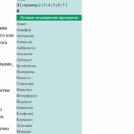
Э
[
страница 2
|
3
|
4
|
5
|
6
|
7
]
Я
Лучшие медицинские препараты
Аевит
лями
Аквафор
ого или
Актовегин
Алмагель
носа
Амброксол
Анальгин
Арбидол
иками,
Бромгексин
Валериана
Викасол
Галазолин
Иммунал
летки
Интерферон
Йодинол
Кавинтон
о
Клофелин
я.
Корвалол
Лазолван
ычно
Микалит