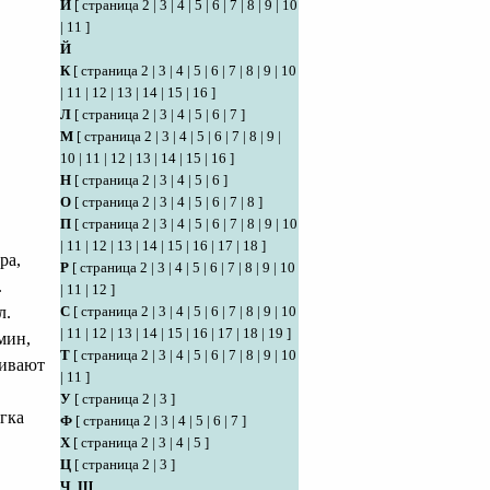
И
[
страница 2
|
3
|
4
|
5
|
6
|
7
|
8
|
9
|
10
|
11
]
Й
К
[
страница 2
|
3
|
4
|
5
|
6
|
7
|
8
|
9
|
10
|
11
|
12
|
13
|
14
|
15
|
16
]
Л
[
страница 2
|
3
|
4
|
5
|
6
|
7
]
М
[
страница 2
|
3
|
4
|
5
|
6
|
7
|
8
|
9
|
10
|
11
|
12
|
13
|
14
|
15
|
16
]
Н
[
страница 2
|
3
|
4
|
5
|
6
]
О
[
страница 2
|
3
|
4
|
5
|
6
|
7
|
8
]
П
[
страница 2
|
3
|
4
|
5
|
6
|
7
|
8
|
9
|
10
|
11
|
12
|
13
|
14
|
15
|
16
|
17
|
18
]
ра,
Р
[
страница 2
|
3
|
4
|
5
|
6
|
7
|
8
|
9
|
10
.
|
11
|
12
]
л.
С
[
страница 2
|
3
|
4
|
5
|
6
|
7
|
8
|
9
|
10
|
11
|
12
|
13
|
14
|
15
|
16
|
17
|
18
|
19
]
мин,
Т
[
страница 2
|
3
|
4
|
5
|
6
|
7
|
8
|
9
|
10
шивают
|
11
]
У
[
страница 2
|
3
]
гка
Ф
[
страница 2
|
3
|
4
|
5
|
6
|
7
]
Х
[
страница 2
|
3
|
4
|
5
]
Ц
[
страница 2
|
3
]
Ч
,
Ш