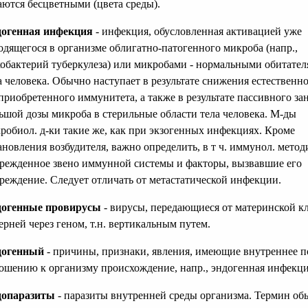
аются бесцветными (цвета среды).
огенная инфекция
- инфекция, обусловленная активацией уже
одящегося в организме облигатно-патогенного микроба (напр.,
обактерий туберкулеза) или микробами - нормальными обитате
а человека. Обычно наступает в результате снижения естественн
 приобретенного иммунитета, а также в результате пассивного за
ьшой дозы микроба в стерильные области тела человека. М-ды
робиол. д-ки такие же, как при экзогенных инфекциях. Кроме
ановления возбудителя, важно определить, в т ч. иммунол. метод
режденное звено иммунной системы и факторы, вызвавшие его
реждение. Следует отличать от метастатической инфекции.
огенные провирусы
- вирусы, передающиеся от материнской к
ерней через геном, т.н. вертикальным путем.
догенный
- причины, признаки, явления, имеющие внутреннее п
ошению к организму происхождение, напр., эндогенная инфекци
допаразиты
- паразиты внутренней среды организма. Термин об