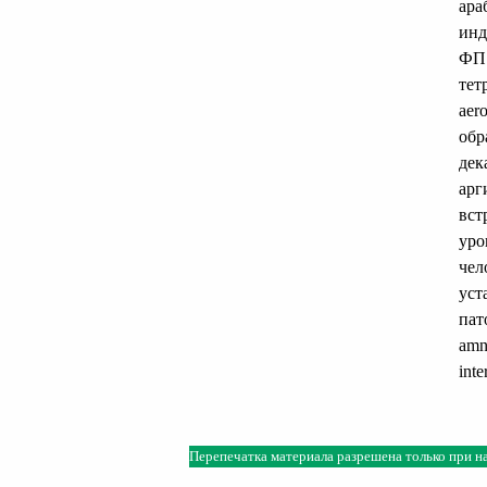
ара
инд
ФП 
тет
aer
обр
дек
арг
вст
уро
чел
уст
пат
amni
inte
Перепечатка материала разрешена только при н