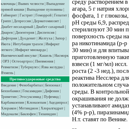
среду растворением в 
ключицы
|
Вывих челюсти
|
Выпадение
агара, 5 г натрия хло
прямой кишки
|
Выпадение пуповины
|
фосфата, 1 г глюкозы
Гайморит
|
Гастрит
|
Геморрой
|
Гепатит
|
Грипп
|
Депрессия
|
Дерматомиозит
|
рН среды 6,9, распред
Диабет несахарный
|
Диабет сахарный
|
стерилизуют 30 мин п
Диарея
|
Дизентерия
|
Диспепсия
|
поверхность среды на
Дифтерия
|
Дуоденит
|
Желтуха
|
Запор
|
ра никотинамида (р-р
Икота
|
Интубация трахеи
|
Инфаркт
30 мин) и для впитыва
легкого
|
Инфаркт миокарда
|
Ишемический инсульт
|
Кашель
|
Насморк
приготовленную таким
|
ОРЗ
|
Остеоартроз
|
Пневмония
|
взвеси (1 мг/мл) исс
Ревматизм
|
Туберкулез
|
Язва желудка
|
роста (2 -3 нед.), по
Ячмень
|
реактива Несслера дл
Противосудорожные средства
положительном случа
Введение
|
Фенобарбитал
|
Бензонал
|
среды. В контрольной
Бензобамил
|
Гексамидин
|
Дифенин
|
Триметин
|
Этосуксимид
|
Пуфемид
|
окрашивания не должн
Карбамазепин
|
Клоназепам
|
Ацедипрол
|
устанавливают амидаз
Хлоракон
|
Метиндион
|
Хлоралгидрат
|
(4% р-р), пиразинами
Мидокалм
|
Баклофен
|
Тизанидин
|
Н.т. ставят по Венике