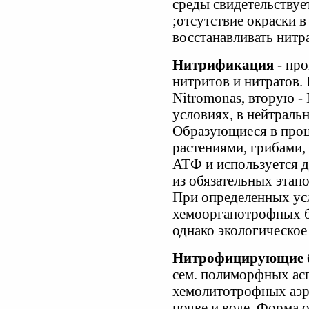
среды свидетельствуе
;отсутствие окраски в
восстанавливать нитр
Нитрификация
- про
нитритов и нитратов.
Nitromonas, вторую - 
условиях, в нейтраль
Образующиеся в проц
растениями, грибами, 
АТФ и используется д
из обязательных этапо
При определенных ус
хемоорганотрофных б
однако экологическое 
Нитрофицирующие ба
сем. полиморфных ас
хемолитотрофных аэр
почве и воде. Форма 