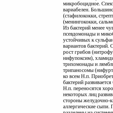
микробоцидное. Спек
вариабелен. Большинс
(стафилококки, стреп
(менингококки, сальм
Из бактерий менее чу
псевдомонады и микоб
устойчивых к сульфа
вариантов бактерий. 
рост грибов (нитрофу
нифупоксим), хламиди
трихомонады и лямбли
трипаносомы (нифурт
ко всем Н.п. Приобрет
бактерий развиваетс
Н.п. переносятся хор
некоторых лиц развив
стороны желудочно-ки
аллергические сыпи. 
разделены на системн