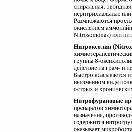
спиральная, овоидна
перитрихиальные или
Размножаются просты
окислением аммонийн
Nitrosomonas) или нит
Нитроксолин (Nitro
химиотерапевтический
группы 8-оксихиноли
действие на грам- и 
Быстро всасывается и
неизменном виде поч
острых и хронически
Нитрофурановые пр
препаратов химиотера
назначения, производ
содержится нитрогру
оказывает микробоста