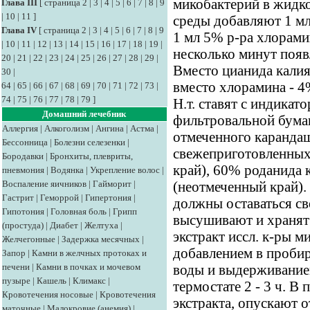
микобактерий в жидко
Глава III
[
страница 2
|
3
|
4
|
5
|
6
|
7
|
8
|
9
|
10
|
11
]
среды добавляют 1 мл
Глава IV
[
страница 2
|
3
|
4
|
5
|
6
|
7
|
8
|
9
1 мл 5% р-ра хлорами
|
10
|
11
|
12
|
13
|
14
|
15
|
16
|
17
|
18
|
19
|
несколько минут появ
20
|
21
|
22
|
23
|
24
|
25
|
26
|
27
|
28
|
29
|
Вместо цианида калия
30
|
вместо хлорамина - 4
64
|
65
|
66
|
67
|
68
|
69
|
70
|
71
|
72
|
73
|
74
|
75
|
76
|
77
|
78
|
79
]
Н.т. ставят с индика
Домашний лечебник
фильтровальной бума
Аллергия
|
Алкоголизм
|
Ангина
|
Астма
|
отмеченного карандаш
Бессонница
|
Болезни селезенки
|
свежеприготовленных
Бородавки
|
Бронхиты, плевриты,
край), 60% роданида 
пневмония
|
Водянка
|
Укрепление волос
|
Воспаление яичников
|
Гайморит
|
(неотмеченный край)
Гастрит
|
Геморрой
|
Гипертония
|
должны оставаться с
Гипотония
|
Головная боль
|
Грипп
высушивают и хранят 
(простуда)
|
Диабет
|
Желтуха
|
экстракт иссл. к-ры 
Желчегонные
|
Задержка месячных
|
добавлением в пробирк
Запор
|
Камни в желчных протоках и
печени
|
Камни в почках и мочевом
воды и выдерживание
пузыре
|
Кашель
|
Климакс
|
термостате 2 - 3 ч. В
Кровотечения носовые
|
Кровотечения
экстракта, опускают 
маточные
|
Малокровие (анемия)
|