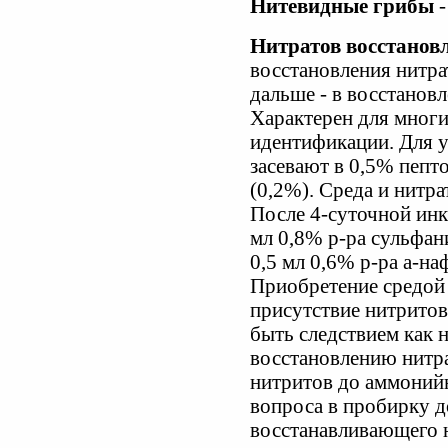
Нитевидные грибы
-
Нитратов восстановл
восстановления нитра
дальше - в восстанов
Характерен для многи
идентификации. Для ус
засевают в 0,5% пепт
(0,2%). Среда и нитр
После 4-суточной инк
мл 0,8% р-ра сульфани
0,5 мл 0,6% р-ра a-на
Приобретение средой 
присутствие нитритов
быть следствием как 
восстановлению нитра
нитритов до аммонийн
вопроса в пробирку 
восстанавливающего н