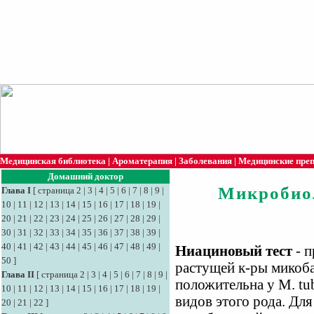
Медицинская библиотека
|
Ароматерапия
|
Заболевания
|
Медицинские пре
Домашний доктор
Микробио
Глава I
[
страница 2
|
3
|
4
|
5
|
6
|
7
|
8
|
9
|
10
|
11
|
12
|
13
|
14
|
15
|
16
|
17
|
18
|
19
|
20
|
21
|
22
|
23
|
24
|
25
|
26
|
27
|
28
|
29
|
30
|
31
|
32
|
33
|
34
|
35
|
36
|
37
|
38
|
39
|
40
|
41
|
42
|
43
|
44
|
45
|
46
|
47
|
48
|
49
|
Ниациновый тест
- п
50
]
растущей к-ры микоба
Глава II
[
страница 2
|
3
|
4
|
5
|
6
|
7
|
8
|
9
|
положительна у М. tub
10
|
11
|
12
|
13
|
14
|
15
|
16
|
17
|
18
|
19
|
видов этого рода. Для
20
|
21
|
22
]