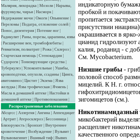
индикаторную бумажк
Малярия, лихорадка
|
Мозоли
|
Нарывы,
пробкой и покачивают 
фурункулы, чирьи
|
Насморк
|
Недержание мочи
|
Ожоги
|
Опьянение
|
пропитается экстракт
Переломы
|
Подагра, отложение солей
|
присутствии ниацина) 
Понос, дизентерия
|
Потение ног
|
окрашивается в ярко-
Радикулит
|
Раны, порезы, царапины, язвы
цианид гидролизуют 
|
Расширение вен, тромбофлебиты
|
калия, роданид - с до
Ревматизм, полиатрит
|
Рожа
|
Склероз
|
Старческая немощь
|
Стенокардия
|
См. Mycobacterium.
Судороги
|
Тонизирующие средства
|
Туберкулез
|
Успокоительные
|
Ушибы,
Низшие грибы
- гри
кровоподтеки, опухоли, ссадины
|
Цинга,
половой способ разм
авитоминоз
|
Цистит
|
Экзема
|
Язва
мицелий. К Н. г. отно
желудка
|
Язва трофическая
|
Ячмень
|
гифохитридиомицетов 
Масла в домашней аптеке
|
Настойки в
зигомицетов (см.).
домашней аптеке
|
Противопоказания
|
Распространенные заболевания
Никотинамидазный 
Абсцесс
|
Аллергия
|
Ангина
|
Аппендицит
микобактерий выделят
|
Артрит
|
Атеросклероз
|
Бессонница
|
Близорукость
|
Бронхит
|
Внутреннее
расщепляет никотинам
кровотечение
|
Возбуждение
|
Вульвит
|
качественного опреде
Вульвовагинит
|
Вшивый тиф
|
Вывих