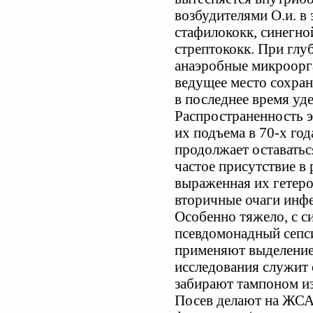
возбудителями О.и. в
стафилококк, синегно
стрептококк. При глу
анаэробные микроорг
ведущее место сохран
в последнее время уд
Распространенность 
их подъема в 70-х год
продолжает оставатьс
частое присутствие в
выраженная их гетеро
вторичные очаги инф
Особенно тяжело, с с
псевдомонадный сепси
применяют выделение
исследования служит 
забирают тампоном из
Посев делают на ЖСА 