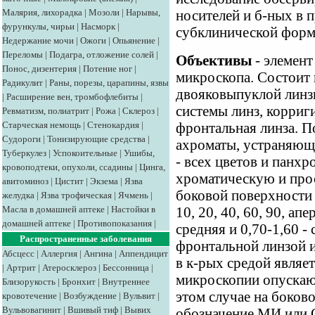
Малярия, лихорадка
|
Мозоли
|
Нарывы,
носителей и б-ных в 
фурункулы, чирьи
|
Насморк
|
субклинической форм
Недержание мочи
|
Ожоги
|
Опьянение
|
Переломы
|
Подагра, отложение солей
|
Объективы
- элемент
Понос, дизентерия
|
Потение ног
|
микроскопа. Состоит 
Радикулит
|
Раны, порезы, царапины, язвы
двояковыпуклой линз
|
Расширение вен, тромбофлебиты
|
системы линз, корриг
Ревматизм, полиатрит
|
Рожа
|
Склероз
|
Старческая немощь
|
Стенокардия
|
фронтальная линза. П
Судороги
|
Тонизирующие средства
|
ахроматы, устраняющ
Туберкулез
|
Успокоительные
|
Ушибы,
- всех цветов и панх
кровоподтеки, опухоли, ссадины
|
Цинга,
хроматическую и про
авитоминоз
|
Цистит
|
Экзема
|
Язва
боковой поверхности 
желудка
|
Язва трофическая
|
Ячмень
|
Масла в домашней аптеке
|
Настойки в
10, 20, 40, 60, 90, апе
домашней аптеке
|
Противопоказания
|
средняя и 0,70-1,60 -
Распространенные заболевания
фронтальной линзой и
Абсцесс
|
Аллергия
|
Ангина
|
Аппендицит
в к-рых средой являет
|
Артрит
|
Атеросклероз
|
Бессонница
|
микроскопии опускают
Близорукость
|
Бронхит
|
Внутреннее
этом случае на боков
кровотечение
|
Возбуждение
|
Вульвит
|
Вульвовагинит
|
Вшивый тиф
|
Вывих
обозначение МИ или 