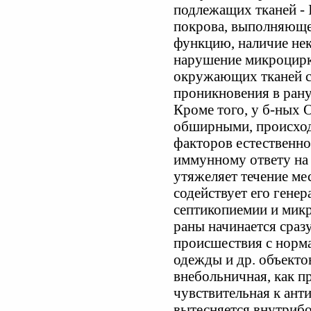
подлежащих тканей - 
покрова, выполняющ
функцию, наличие нек
нарушение микроцирк
окружающих тканей с
проникновения в рану
Кроме того, у б-ных 
обширными, происход
факторов естественно
иммунному ответу на 
утяжеляет течение ме
содействует его гене
септикопиемии и мик
раны начинается сразу
происшествия с норма
одежды и др. объекто
внебольничная, как п
чувствительная к ант
вытесняется внутри