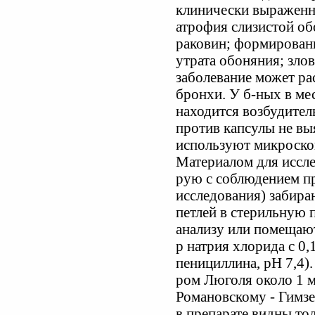
клинически выраженн
атрофия слизистой об
раковин; формировани
утрата обоняния; зло
заболевание может ра
бронхи. У б-ных в ме
находится возбудитель
против капсулы не вы
используют микроскоп.
Материалом для иссле
рую с соблюдением пр
исследования) забира
петлей в стерильную 
анализу или помещают
р натрия хлорида с 0
пенициллина, рН 7,4)
ром Люголя около 1 
Романовскому - Гимзе
в препарате видны то