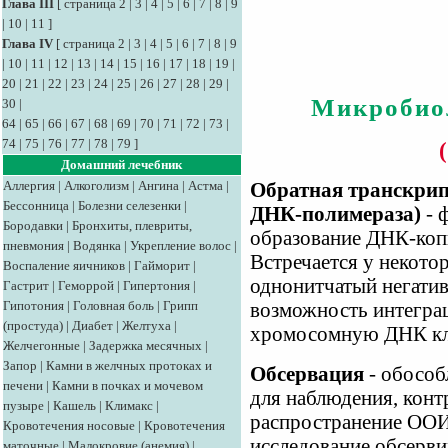
Глава III
[
страница 2
|
3
|
4
|
5
|
6
|
7
|
8
|
9
|
10
|
11
]
Глава IV
[
страница 2
|
3
|
4
|
5
|
6
|
7
|
8
|
9
|
10
|
11
|
12
|
13
|
14
|
15
|
16
|
17
|
18
|
19
|
20
|
21
|
22
|
23
|
24
|
25
|
26
|
27
|
28
|
29
|
Микробио
30
|
64
|
65
|
66
|
67
|
68
|
69
|
70
|
71
|
72
|
73
|
74
|
75
|
76
|
77
|
78
|
79
]
Домашний лечебник
Аллергия
|
Алкоголизм
|
Ангина
|
Астма
|
Обратная транскрип
Бессонница
|
Болезни селезенки
|
ДНК-полимераза)
- 
Бородавки
|
Бронхиты, плевриты,
образование ДНК-коп
пневмония
|
Водянка
|
Укрепление волос
|
Встречается у некот
Воспаление яичников
|
Гайморит
|
однонитчатый негати
Гастрит
|
Геморрой
|
Гипертония
|
Гипотония
|
Головная боль
|
Грипп
возможность интегра
(простуда)
|
Диабет
|
Желтуха
|
хромосомную ДНК кле
Желчегонные
|
Задержка месячных
|
Запор
|
Камни в желчных протоках и
Обсервация
- обособ
печени
|
Камни в почках и мочевом
для наблюдения, конт
пузыре
|
Кашель
|
Климакс
|
распространение ООИ
Кровотечения носовые
|
Кровотечения
исследование обсерв
маточные
|
Малокровие (анемия)
|