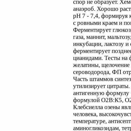
спор не образует. Хе
анаэроб. Хорошо раст
рН 7 - 7,4, формиру
с ровными краем и по
Ферментирует глюкозу
газа, маннит, мальтозу
инкубации, лактозу и
ферментирует позднее
цианидами. Тесты на 
желатины, щелочение 
сероводорода, ФП отр
Часть штаммов синтез
утилизирует цитраты
антигенную формулу 
формулой О2В:К5, О2В
Клебсиелла озены явл
человека, высокочувс
температуре, антисеп
аминогликозидам, тет