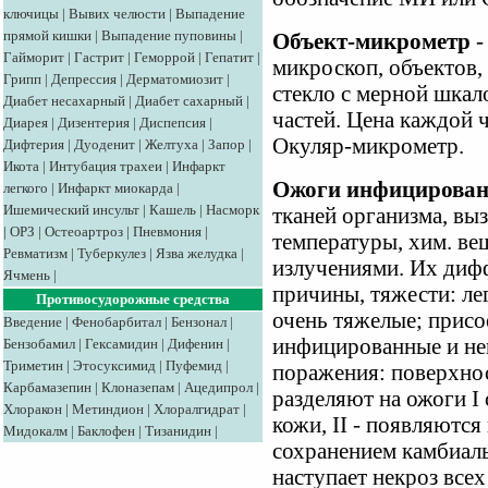
ключицы
|
Вывих челюсти
|
Выпадение
прямой кишки
|
Выпадение пуповины
|
Объект-микрометр
-
Гайморит
|
Гастрит
|
Геморрой
|
Гепатит
|
микроскоп, объектов
Грипп
|
Депрессия
|
Дерматомиозит
|
стекло с мерной шкало
Диабет несахарный
|
Диабет сахарный
|
частей. Цена каждой 
Диарея
|
Дизентерия
|
Диспепсия
|
Окуляр-микрометр.
Дифтерия
|
Дуоденит
|
Желтуха
|
Запор
|
Икота
|
Интубация трахеи
|
Инфаркт
Ожоги инфицирован
легкого
|
Инфаркт миокарда
|
Ишемический инсульт
|
Кашель
|
Насморк
тканей организма, вы
|
ОРЗ
|
Остеоартроз
|
Пневмония
|
температуры, хим. вещ
Ревматизм
|
Туберкулез
|
Язва желудка
|
излучениями. Их диф
Ячмень
|
причины, тяжести: ле
Противосудорожные средства
очень тяжелые; прис
Введение
|
Фенобарбитал
|
Бензонал
|
инфицированные и н
Бензобамил
|
Гексамидин
|
Дифенин
|
Триметин
|
Этосуксимид
|
Пуфемид
|
поражения: поверхно
Карбамазепин
|
Клоназепам
|
Ацедипрол
|
разделяют на ожоги I 
Хлоракон
|
Метиндион
|
Хлоралгидрат
|
кожи, II - появляются
Мидокалм
|
Баклофен
|
Тизанидин
|
сохранением камбиаль
наступает некроз всех