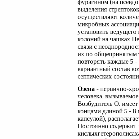
фурагином (на псевдо
выделения стрептокок
осуществляют количес
микробных ассоциация
установить ведущего 
колоний на чашках Пе
связи с неоднородно
их по общепринятым 
повторять каждые 5 -
вариантный состав во
септических состояни
Озена
- первично-хро
человека, вызываемое K
Возбудитель О. имеет
концами длиной 5 - 8 
капсулой), располага
Постоянно содержит 
кислыхгетерополисаха