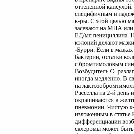
оттененной капсулой.
специфичным и надеж
к-ры. С этой целью м
засевают на МПА или
ЕД/мл пенициллина. Н
колоний делают мазки
-Бурри. Если в мазка
бактерии, остатки кол
с бромтимоловым си
Возбудитель О. разлаг
иногда медленно. В с
на лактозобромтимоло
Расселла на 2-й день 
окрашиваются в желты
пневмонии. Чистую к
изложенным в статье Kl
дифференциации возбу
склеромы может быть