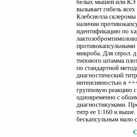
белых мышей или КЭ д
вызывает гибель всех
Клебсиелла склеромы 
наличии противокапс
идентификацию по хар
лактозобромтимоловой
противокапсульными с
микроба. Для серол. 
типового штамма плот
по стандартной методи
диагностический титр
интенсивностью в +++
групповую реакцию с 
одновременно с обои
диагностикумами. Пр
титр ее 1:160 и выше.
бескапсульным мало 