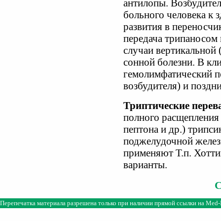
антилопы. Возбудители
больного человека к 
развития в переносчи
передача трипаносом 
случаи вертикальной 
сонной болезни. В кл
гемолимфатический п
возбудителя) и поздн
Триптические перев
полного расщепления 
пептона и др.) трипс
поджелудочной желез
применяют Т.п. Хотти
варианты.
Перепечатка материала разрешена только при наличии прямой ссылки на
Med-