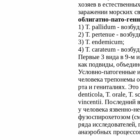
хозяев в естественны
заражении морских св
облигатно-пато-генн
1) Т. pallidum - возбу
2) Т. pertenue - возбу
3) Т. endemicum;
4) Т. carateum - возбу
Первые 3 вида в 9-м 
как подвиды, объедине
Условно-патогенные и
человека трепонемы 
рта и гениталиях. Это 
denticola, T. orale, Т. 
vincentii. Последний 
у человека язвенно-н
фузоспирохетозом (см
ряда исследователей,
анаэробных процессов