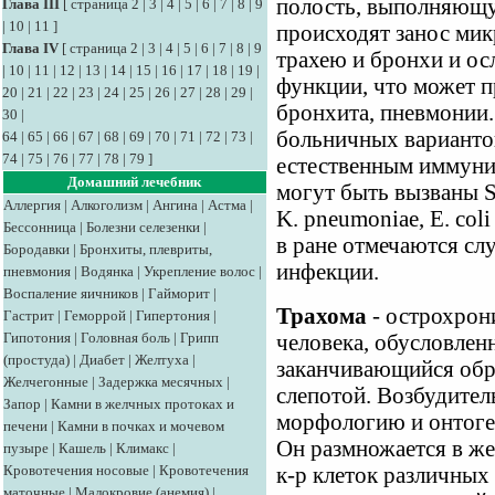
полость, выполняющ
Глава III
[
страница 2
|
3
|
4
|
5
|
6
|
7
|
8
|
9
|
10
|
11
]
происходят занос ми
Глава IV
[
страница 2
|
3
|
4
|
5
|
6
|
7
|
8
|
9
трахею и бронхи и о
|
10
|
11
|
12
|
13
|
14
|
15
|
16
|
17
|
18
|
19
|
функции, что может п
20
|
21
|
22
|
23
|
24
|
25
|
26
|
27
|
28
|
29
|
бронхита, пневмонии
30
|
больничных варианто
64
|
65
|
66
|
67
|
68
|
69
|
70
|
71
|
72
|
73
|
74
|
75
|
76
|
77
|
78
|
79
]
естественным иммуни
Домашний лечебник
могут быть вызваны S.
Аллергия
|
Алкоголизм
|
Ангина
|
Астма
|
K. pneumoniae, E. col
Бессонница
|
Болезни селезенки
|
в ране отмечаются сл
Бородавки
|
Бронхиты, плевриты,
инфекции.
пневмония
|
Водянка
|
Укрепление волос
|
Воспаление яичников
|
Гайморит
|
Трахома
- острохрон
Гастрит
|
Геморрой
|
Гипертония
|
Гипотония
|
Головная боль
|
Грипп
человека, обусловле
(простуда)
|
Диабет
|
Желтуха
|
заканчивающийся обр
Желчегонные
|
Задержка месячных
|
слепотой. Возбудитель
Запор
|
Камни в желчных протоках и
морфологию и онтоген
печени
|
Камни в почках и мочевом
Он размножается в ж
пузыре
|
Кашель
|
Климакс
|
Кровотечения носовые
|
Кровотечения
к-р клеток различных
маточные
|
Малокровие (анемия)
|