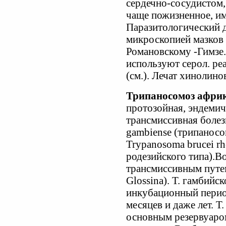
сердечно-сосудистом,
чаще пожизненное, и
Паразитологический 
микроскопией мазков
Романовскому -Гимзе
используют серол. ре
(см.). Лечат хинолин
Трипаносомоз африк
протозойная, эндемич
трансмиссивная болез
gambiense (трипаносо
Trypanosoma brucei r
родезийского типа).В
трансмиссивным путем
Glossina). Т. гамбийск
инкубационный период
месяцев и даже лет. Т.
основным резервуаро