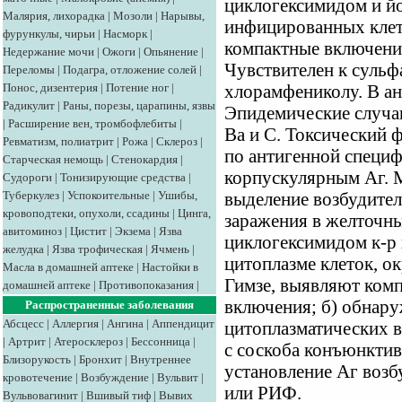
циклогексимидом и й
Малярия, лихорадка
|
Мозоли
|
Нарывы,
инфицированных клето
фурункулы, чирьи
|
Насморк
|
компактные включения
Недержание мочи
|
Ожоги
|
Опьянение
|
Чувствителен к сульф
Переломы
|
Подагра, отложение солей
|
Понос, дизентерия
|
Потение ног
|
хлорамфениколу. В а
Радикулит
|
Раны, порезы, царапины, язвы
Эпидемические случаи
|
Расширение вен, тромбофлебиты
|
Ва и С. Токсический 
Ревматизм, полиатрит
|
Рожа
|
Склероз
|
по антигенной специ
Старческая немощь
|
Стенокардия
|
корпускулярным Аг. М
Судороги
|
Тонизирующие средства
|
Туберкулез
|
Успокоительные
|
Ушибы,
выделение возбудите
кровоподтеки, опухоли, ссадины
|
Цинга,
заражения в желточн
авитоминоз
|
Цистит
|
Экзема
|
Язва
циклогексимидом к-р 
желудка
|
Язва трофическая
|
Ячмень
|
цитоплазме клеток, о
Масла в домашней аптеке
|
Настойки в
Гимзе, выявляют ком
домашней аптеке
|
Противопоказания
|
включения; б) обнар
Распространенные заболевания
Абсцесс
|
Аллергия
|
Ангина
|
Аппендицит
цитоплазматических в
|
Артрит
|
Атеросклероз
|
Бессонница
|
с соскоба конъюнкти
Близорукость
|
Бронхит
|
Внутреннее
установление Аг возб
кровотечение
|
Возбуждение
|
Вульвит
|
или РИФ.
Вульвовагинит
|
Вшивый тиф
|
Вывих