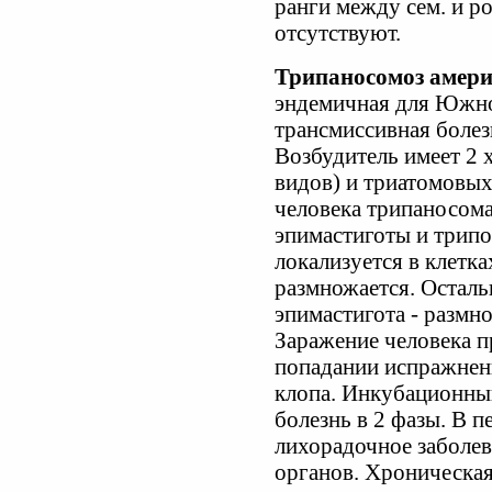
ранги между сем. и р
отсутствуют.
Трипаносомоз амер
эндемичная для Южно
трансмиссивная болез
Возбудитель имеет 2 
видов) и триатомовых
человека трипаносома
эпимастиготы и трипо
локализуется в клетка
размножается. Осталь
эпимастигота - размн
Заражение человека п
попадании испражнени
клопа. Инкубационный
болезнь в 2 фазы. В п
лихорадочное заболе
органов. Хроническая