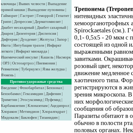
ключицы
|
Вывих челюсти
|
Выпадение
Трепонема (Trepone
прямой кишки
|
Выпадение пуповины
|
нитевидных эластичн
Гайморит
|
Гастрит
|
Геморрой
|
Гепатит
|
Грипп
|
Депрессия
|
Дерматомиозит
|
хемоорганотрофных а
Диабет несахарный
|
Диабет сахарный
|
Spirockaetales (см.).
Диарея
|
Дизентерия
|
Диспепсия
|
0,1- 0,5x5 - 20 мкм с
Дифтерия
|
Дуоденит
|
Желтуха
|
Запор
|
состоящей из одной и
Икота
|
Интубация трахеи
|
Инфаркт
выраженными равном
легкого
|
Инфаркт миокарда
|
Ишемический инсульт
|
Кашель
|
Насморк
завитками. Окрашиваю
|
ОРЗ
|
Остеоартроз
|
Пневмония
|
розовый цвет, некото
Ревматизм
|
Туберкулез
|
Язва желудка
|
движение медленное с
Ячмень
|
хаотичного типа. Фо
Противосудорожные средства
регистрируются в жив
Введение
|
Фенобарбитал
|
Бензонал
|
зрения микроскопа. В
Бензобамил
|
Гексамидин
|
Дифенин
|
Триметин
|
Этосуксимид
|
Пуфемид
|
них морфологические
Карбамазепин
|
Клоназепам
|
Ацедипрол
|
сообщения об образов
Хлоракон
|
Метиндион
|
Хлоралгидрат
|
Паразиты обитают в о
Мидокалм
|
Баклофен
|
Тизанидин
|
обычно в полости рта
половых органах. Нек