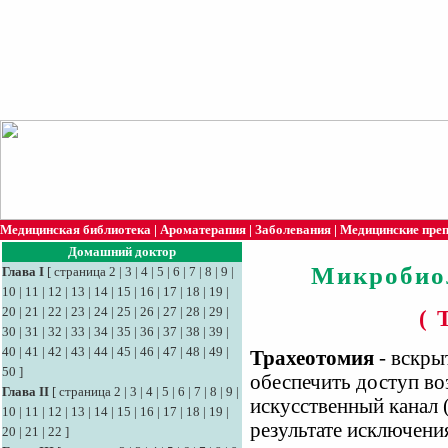
Медицинская библиотека
|
Ароматерапия
|
Заболевания
|
Медицинские пре
Домашний доктор
Микробио
Глава I
[
страница 2
|
3
|
4
|
5
|
6
|
7
|
8
|
9
|
10
|
11
|
12
|
13
|
14
|
15
|
16
|
17
|
18
|
19
|
20
|
21
|
22
|
23
|
24
|
25
|
26
|
27
|
28
|
29
|
( 
30
|
31
|
32
|
33
|
34
|
35
|
36
|
37
|
38
|
39
|
40
|
41
|
42
|
43
|
44
|
45
|
46
|
47
|
48
|
49
|
Трахеотомия
- вскры
50
]
обеспечить доступ во
Глава II
[
страница 2
|
3
|
4
|
5
|
6
|
7
|
8
|
9
|
искусственный канал
10
|
11
|
12
|
13
|
14
|
15
|
16
|
17
|
18
|
19
|
результате исключени
20
|
21
|
22
]