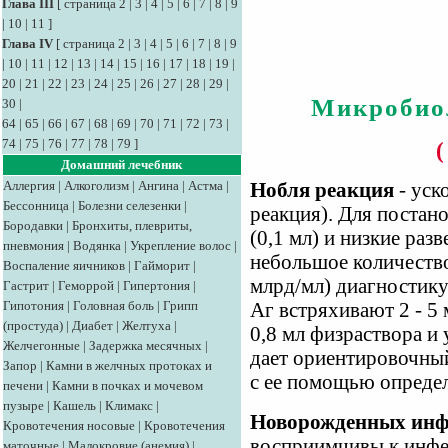
Глава III
[
страница 2
|
3
|
4
|
5
|
6
|
7
|
8
|
9
|
10
|
11
]
Глава IV
[
страница 2
|
3
|
4
|
5
|
6
|
7
|
8
|
9
|
10
|
11
|
12
|
13
|
14
|
15
|
16
|
17
|
18
|
19
|
20
|
21
|
22
|
23
|
24
|
25
|
26
|
27
|
28
|
29
|
Микробио
30
|
64
|
65
|
66
|
67
|
68
|
69
|
70
|
71
|
72
|
73
|
74
|
75
|
76
|
77
|
78
|
79
]
Домашний лечебник
Аллергия
|
Алкоголизм
|
Ангина
|
Астма
|
Нобля реакция
- уск
Бессонница
|
Болезни селезенки
|
реакция). Для постан
Бородавки
|
Бронхиты, плевриты,
(0,1 мл) и низкие разв
пневмония
|
Водянка
|
Укрепление волос
|
небольшое количество 
Воспаление яичников
|
Гайморит
|
млрд/мл) диагностик
Гастрит
|
Геморрой
|
Гипертония
|
Гипотония
|
Головная боль
|
Грипп
Аг встряхивают 2 - 5
(простуда)
|
Диабет
|
Желтуха
|
0,8 мл физраствора и
Желчегонные
|
Задержка месячных
|
дает ориентировочный
Запор
|
Камни в желчных протоках и
с ее помощью определ
печени
|
Камни в почках и мочевом
пузыре
|
Кашель
|
Климакс
|
Новорожденных инф
Кровотечения носовые
|
Кровотечения
восприимчивы к инфе
маточные
|
Малокровие (анемия)
|