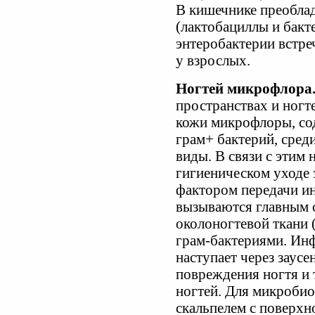
В кишечнике преобла
(лактобациллы и бакт
энтеробактерии встре
у взрослых.
Ногтей микрофлора
пространствах и ногт
кожи микрофлоры, со
грам+ бактерий, сред
виды. В связи с этим
гигиеническом уходе 
фактором передачи ин
вызываются главным 
околоногтевой ткани 
грам-бактериями. Инф
наступает через заусе
повреждения ногтя и 
ногтей. Для микробио
скальпелем с поверх