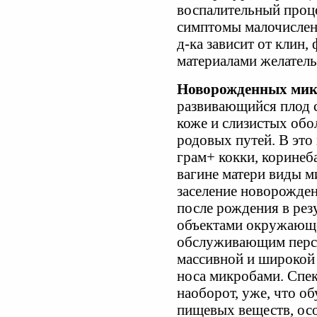
воспалительный проц
симптомы малочислен
д-ка зависит от клин,
материалами желатель
Новорожденных мик
развивающийся плод 
коже и слизистых об
родовых путей. В это
грам+ кокки, коринеб
вагине матери виды м
заселение новорожде
после рождения в резу
объектами окружающе
обслуживающим персо
массивной и широкой 
носа микробами. Спе
наоборот, уже, что о
пищевых веществ, ос