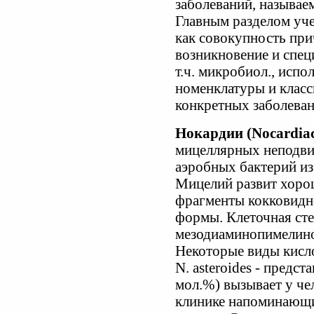
заболеваний, называ
Главным разделом учен
как совокупность пр
возникновение и спец
т.ч. микробиол., испо
номенклатуры и класс
конкретных заболеван
Нокардии (Nocardia
мицеллярных неподв
аэробных бактерий из 
Мицелий развит хорош
фрагменты кокковидн
формы. Клеточная сте
мезодиаминопимелинов
Некоторые виды кисл
N. asteroides - предс
мол.%) вызывает у че
клинике напоминающи