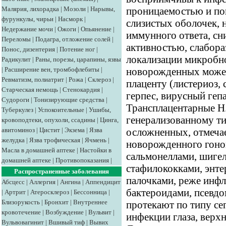
Малярия, лихорадка
|
Мозоли
|
Нарывы,
проницаемостью и по
фурункулы, чирьи
|
Насморк
|
слизистых оболочек, 
Недержание мочи
|
Ожоги
|
Опьянение
|
иммунного ответа, с
Переломы
|
Подагра, отложение солей
|
активностью, слабор
Понос, дизентерия
|
Потение ног
|
локализации микробн
Радикулит
|
Раны, порезы, царапины, язвы
|
Расширение вен, тромбофлебиты
|
новорожденных может
Ревматизм, полиатрит
|
Рожа
|
Склероз
|
плаценту (листериоз, 
Старческая немощь
|
Стенокардия
|
герпес, вирусный гепа
Судороги
|
Тонизирующие средства
|
Трансплацентарные Н
Туберкулез
|
Успокоительные
|
Ушибы,
генерализованному ти
кровоподтеки, опухоли, ссадины
|
Цинга,
авитоминоз
|
Цистит
|
Экзема
|
Язва
осложненных, отмеча
желудка
|
Язва трофическая
|
Ячмень
|
новорожденного гоно
Масла в домашней аптеке
|
Настойки в
сальмонеллами, шигел
домашней аптеке
|
Противопоказания
|
стафилококками, энт
Распространенные заболевания
палочками, реже инфл
Абсцесс
|
Аллергия
|
Ангина
|
Аппендицит
бактероидами, псевдо
|
Артрит
|
Атеросклероз
|
Бессонница
|
Близорукость
|
Бронхит
|
Внутреннее
протекают по типу се
кровотечение
|
Возбуждение
|
Вульвит
|
инфекции глаза, верх
Вульвовагинит
|
Вшивый тиф
|
Вывих