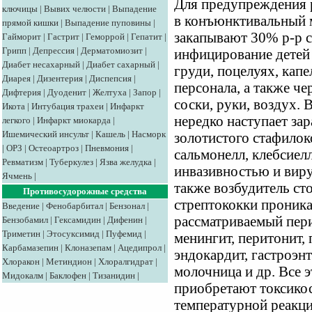
Для предупреждения р
ключицы
|
Вывих челюсти
|
Выпадение
в конъюнктивальный 
прямой кишки
|
Выпадение пуповины
|
закапывают 30% р-р с
Гайморит
|
Гастрит
|
Геморрой
|
Гепатит
|
Грипп
|
Депрессия
|
Дерматомиозит
|
инфицирование детей 
Диабет несахарный
|
Диабет сахарный
|
груди, поцелуях, кап
Диарея
|
Дизентерия
|
Диспепсия
|
персонала, а также че
Дифтерия
|
Дуоденит
|
Желтуха
|
Запор
|
соски, руки, воздух.
Икота
|
Интубация трахеи
|
Инфаркт
нередко наступает з
легкого
|
Инфаркт миокарда
|
Ишемический инсульт
|
Кашель
|
Насморк
золотистого стафилок
|
ОРЗ
|
Остеоартроз
|
Пневмония
|
сальмонелл, клебсие
Ревматизм
|
Туберкулез
|
Язва желудка
|
инвазивностью и виру
Ячмень
|
также возбудитель ст
Противосудорожные средства
стрептококки проника
Введение
|
Фенобарбитал
|
Бензонал
|
рассматриваемый пери
Бензобамил
|
Гексамидин
|
Дифенин
|
Триметин
|
Этосуксимид
|
Пуфемид
|
менингит, перитонит, 
Карбамазепин
|
Клоназепам
|
Ацедипрол
|
эндокардит, гастроэн
Хлоракон
|
Метиндион
|
Хлоралгидрат
|
молочница и др. Все 
Мидокалм
|
Баклофен
|
Тизанидин
|
приобретают токсикос
температурной реакци