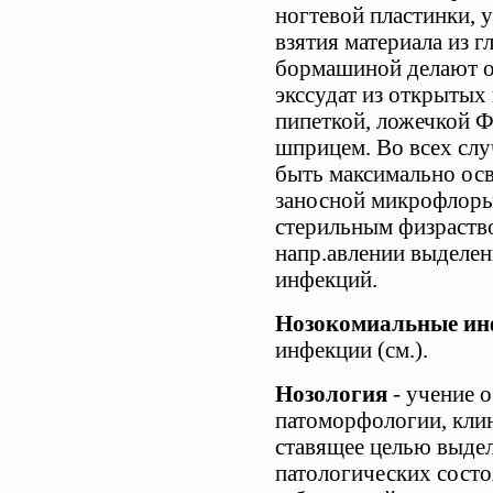
ногтевой пластинки, 
взятия материала из г
бормашиной делают о
экссудат из открытых
пипеткой, ложечкой Ф
шприцем. Во всех слу
быть максимально ос
заносной микрофлор
стерильным физраство
напр.авлении выделен
инфекций.
Нозокомиальные ин
инфекции (см.).
Нозология
- учение о
патоморфологии, клин
ставящее целью выдел
патологических сост