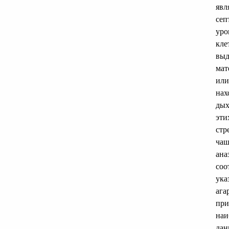
явл
сеп
уро
кле
выд
мат
или
нах
дых
эти
стр
чаш
ана
соо
ука
ага
при
наи
дан