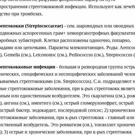
пространения стрептококковой инфекции. Используют как лечеб
дство при тромбозах.
ептококки (Streptococcaceae)
- сем. шаровидных или овоидных
одвижных аспорогенных грам+ хемоорганотрофных факультати
эробных эубактерий. Клетки расположены одиночно, попарно,
радами или цепочками. Паразиты млекопитающих. Роды: Aeroco
), Gemella (см.), Leiconostoc (см.), Pediococcus (см.), Streptococcus (
рептококковые инфекции
- большая и разнородная группа остр
нических, специфических и неспецифических заболеваний челов
ываемых стрептококками (см. Streptococcus). С.и. подразделяют н
рые стрептококковые заболевания, при к-рых стрептококк являет
вным или единственным возбудителем. Это скарлатина (см.), ро
.), ангина (см.), импетиго (см.), острый гломерулонефрит, острый
острый бактер. эндокардит, послеродовой сепсис; 2) хронически
ептококковые заболевания, при к-рых стрептококк - главный или
нственный возбудитель. Это ревматизм (см.), тонзиллит хронич
.); 3) острые и хронические заболевания, при к-рых стрептококк