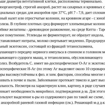
ьше диаметра вегетативной клетки, расположены терминально.
оорганотроф, строгий анаэроб, растет на сахарных и кровяных с
циальных средах для анаэробов при 37°С, рН 7 - 7,9, дает сплош
ный налет или отростчатые колонии, на кровяном агаре - с зоно
олиза. В глубине плотных сред формирует хлопьевидные колони
лбике желатины - древовидное разжижение, на среде Китта - Тар
кое помутнение. Углеводы не ферментирует, не образует индола,
станавливает нитраты, молоко свертывает медленно. Продуциру
ьный экзотоксин, состоящий из фракций тетаноспазмина,
ушающего передачу нервного импульса в спинном и головном м
ывающего судороги мышц, и тетанолизина, обусловливающего
олиз. Возбудитель С. имеет ви-доспецифические О-Аг и экзоток
оспецифические Н-Аг (по этому Аг выделяют около 10 сероваров
ры высокоустойчивы к физ. и хим. факторам, способны многие 
ивать в почве и пыли. Заболевание протекает тяжело и дает вы
альность. Несмотря на характерную клин, картину, в ряде случае
никает необходимость микробиол. подтверждения д-за. Для этого
ользуют выделение к-ры из содержимого ран по такой же схеме, 
 анаэробной раневой газовой инфекции (см.). Решающий м-д д-к