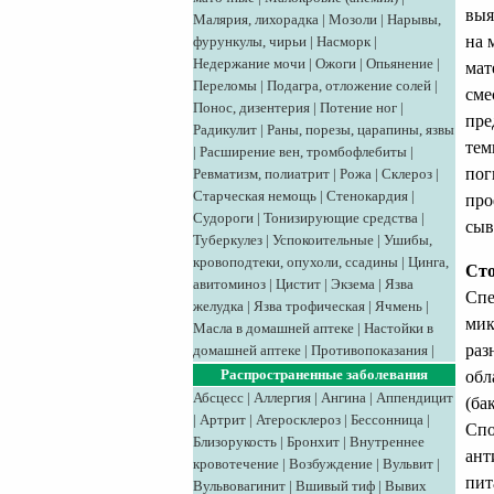
выя
Малярия, лихорадка
|
Мозоли
|
Нарывы,
на 
фурункулы, чирьи
|
Насморк
|
Недержание мочи
|
Ожоги
|
Опьянение
|
мат
Переломы
|
Подагра, отложение солей
|
сме
Понос, дизентерия
|
Потение ног
|
пре
Радикулит
|
Раны, порезы, царапины, язвы
тем
|
Расширение вен, тромбофлебиты
|
пог
Ревматизм, полиатрит
|
Рожа
|
Склероз
|
Старческая немощь
|
Стенокардия
|
про
Судороги
|
Тонизирующие средства
|
сыв
Туберкулез
|
Успокоительные
|
Ушибы,
кровоподтеки, опухоли, ссадины
|
Цинга,
Ст
авитоминоз
|
Цистит
|
Экзема
|
Язва
Спе
желудка
|
Язва трофическая
|
Ячмень
|
мик
Масла в домашней аптеке
|
Настойки в
раз
домашней аптеке
|
Противопоказания
|
Распространенные заболевания
обл
Абсцесс
|
Аллергия
|
Ангина
|
Аппендицит
(ба
|
Артрит
|
Атеросклероз
|
Бессонница
|
Спо
Близорукость
|
Бронхит
|
Внутреннее
ант
кровотечение
|
Возбуждение
|
Вульвит
|
пит
Вульвовагинит
|
Вшивый тиф
|
Вывих