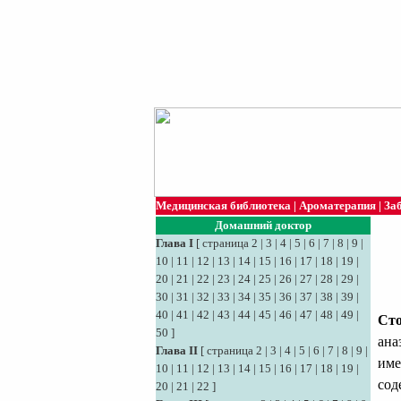
Медицинская библиотека
|
Ароматерапия
|
За
Домашний доктор
Глава I
[
страница 2
|
3
|
4
|
5
|
6
|
7
|
8
|
9
|
10
|
11
|
12
|
13
|
14
|
15
|
16
|
17
|
18
|
19
|
20
|
21
|
22
|
23
|
24
|
25
|
26
|
27
|
28
|
29
|
30
|
31
|
32
|
33
|
34
|
35
|
36
|
37
|
38
|
39
|
40
|
41
|
42
|
43
|
44
|
45
|
46
|
47
|
48
|
49
|
Ст
50
]
ана
Глава II
[
страница 2
|
3
|
4
|
5
|
6
|
7
|
8
|
9
|
име
10
|
11
|
12
|
13
|
14
|
15
|
16
|
17
|
18
|
19
|
сод
20
|
21
|
22
]