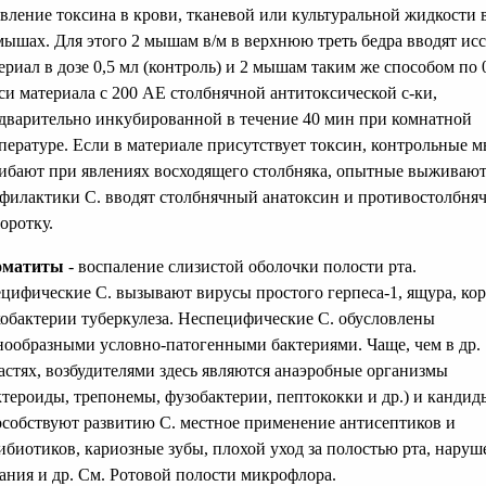
вление токсина в крови, тканевой или культуральной жидкости 
мышах. Для этого 2 мышам в/м в верхнюю треть бедра вводят исс
ериал в дозе 0,5 мл (контроль) и 2 мышам таким же способом по 
си материала с 200 АЕ столбнячной антитоксической с-ки,
дварительно инкубированной в течение 40 мин при комнатной
пературе. Если в материале присутствует токсин, контрольные 
ибают при явлениях восходящего столбняка, опытные выживают
филактики С. вводят столбнячный анатоксин и противостолбня
оротку.
оматиты
- воспаление слизистой оболочки полости рта.
цифические С. вызывают вирусы простого герпеса-1, ящура, кор
обактерии туберкулеза. Неспецифические С. обусловлены
нообразными условно-патогенными бактериями. Чаще, чем в др.
астях, возбудителями здесь являются анаэробные организмы
ктероиды, трепонемы, фузобактерии, пептококки и др.) и кандид
собствуют развитию С. местное применение антисептиков и
ибиотиков, кариозные зубы, плохой уход за полостью рта, наруш
ания и др. См. Ротовой полости микрофлора.