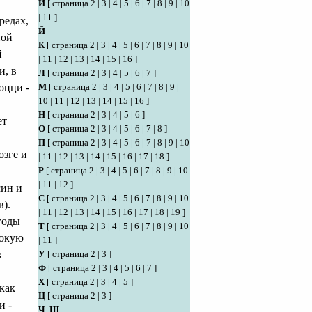
И
[
страница 2
|
3
|
4
|
5
|
6
|
7
|
8
|
9
|
10
|
11
]
редах,
Й
ной
К
[
страница 2
|
3
|
4
|
5
|
6
|
7
|
8
|
9
|
10
й
|
11
|
12
|
13
|
14
|
15
|
16
]
и, в
Л
[
страница 2
|
3
|
4
|
5
|
6
|
7
]
оцци -
М
[
страница 2
|
3
|
4
|
5
|
6
|
7
|
8
|
9
|
10
|
11
|
12
|
13
|
14
|
15
|
16
]
Н
[
страница 2
|
3
|
4
|
5
|
6
]
ет
О
[
страница 2
|
3
|
4
|
5
|
6
|
7
|
8
]
П
[
страница 2
|
3
|
4
|
5
|
6
|
7
|
8
|
9
|
10
озге и
|
11
|
12
|
13
|
14
|
15
|
16
|
17
|
18
]
Р
[
страница 2
|
3
|
4
|
5
|
6
|
7
|
8
|
9
|
10
|
11
|
12
]
син и
С
[
страница 2
|
3
|
4
|
5
|
6
|
7
|
8
|
9
|
10
).
|
11
|
12
|
13
|
14
|
15
|
16
|
17
|
18
|
19
]
годы
Т
[
страница 2
|
3
|
4
|
5
|
6
|
7
|
8
|
9
|
10
сокую
|
11
]
в
У
[
страница 2
|
3
]
Ф
[
страница 2
|
3
|
4
|
5
|
6
|
7
]
Х
[
страница 2
|
3
|
4
|
5
]
как
Ц
[
страница 2
|
3
]
и -
Ч
,
Ш