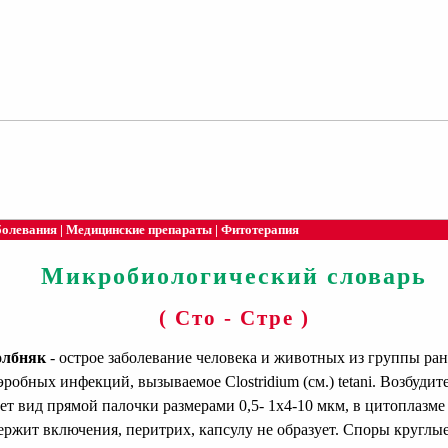
болевания
|
Медицинские препараты
|
Фитотерапия
Микробиологический словарь
( Сто - Стре )
олбняк
- острое заболевание человека и животных из группы ра
эробных инфекций, вызываемое Clostridium (см.) tetani. Возбудит
ет вид прямой палочки размерами 0,5- 1x4-10 мкм, в цитоплазме
ержит включения, перитрих, капсулу не образует. Споры круглые