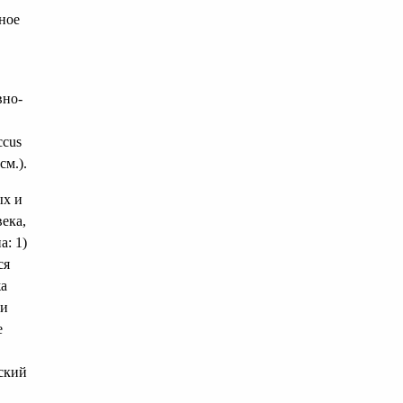
ное
вно-
ccus
см.).
ых и
ека,
а: 1)
ся
жа
 и
е
еский