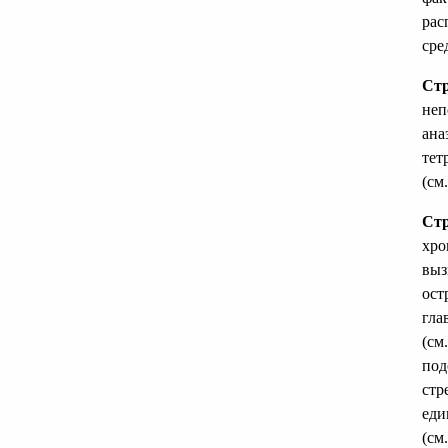
рас
сре
Стр
неп
ана
тет
(см.
Ст
хро
выз
ост
гла
(см
под
стр
еди
(см