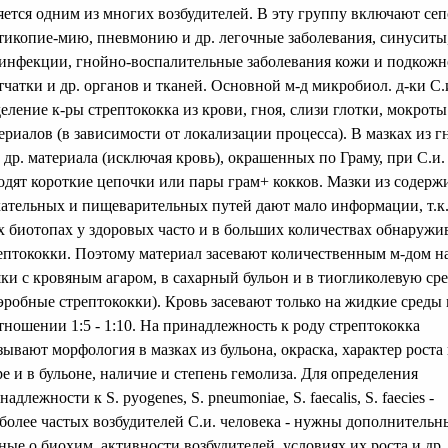
яется одним из многих возбудителей. В эту группу включают сеп
тикопие-мию, пневмонию и др. легочные заболевания, синуситы,
инфекции, гнойно-воспалительные заболевания кожи и подкож
тчатки и др. органов и тканей. Основной м-д микробиол. д-ки С.
еление к-ры стрептококка из крови, гноя, слизи глотки, мокроты
ериалов (в зависимости от локализации процесса). В мазках из г
 др. материала (исключая кровь), окрашенных по Граму, при С.и.
одят короткие цепочки или пары грам+ кокков. Мазки из содерж
ательных и пищеварительных путей дают мало информации, т.к.
х биотопах у здоровых часто и в больших количествах обнаружи
ептококки. Поэтому материал засевают количественным м-дом н
ки с кровяным агаром, в сахарный бульон и в тиогликолевую сре
эробные стрептококки). Кровь засевают только на жидкие среды 
тношении 1:5 - 1:10. На принадлежность к роду стрептококка
зывают морфология в мазках из бульона, окраска, характер роста
ре и в бульоне, наличие и степень гемолиза. Для определения
надлежности к S. pyogenes, S. pneumoniae, S. faecalis, S. faecies -
более частых возбудителей С.и. человека - нужны дополнительн
ные о биохим. активности возбудителей, условиях их роста и др