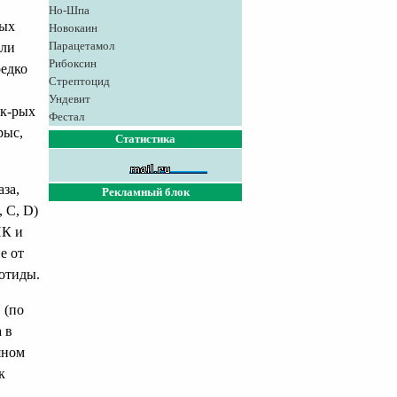
Но-Шпа
ных
Новокаин
Парацетамол
или
Рибоксин
редко
Стрептоцид
Ундевит
 к-рых
Фестал
рыс,
Статистика
аза,
Рекламный блок
 С, D)
НК и
е от
отиды.
 (по
 в
яном
к