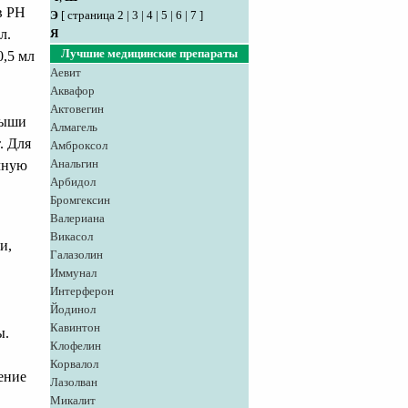
в РН
Э
[
страница 2
|
3
|
4
|
5
|
6
|
7
]
л.
Я
Лучшие медицинские препараты
0,5 мл
Аевит
Аквафор
Актовегин
мыши
Алмагель
. Для
Амброксол
Анальгин
чную
Арбидол
Бромгексин
Валериана
Викасол
и,
Галазолин
Иммунал
Интерферон
Йодинол
Кавинтон
ы.
Клофелин
Корвалол
ение
Лазолван
Микалит