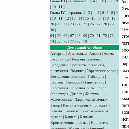
Глава III
[
страница 2
|
3
|
4
|
5
|
6
|
7
|
8
|
9
бол
|
10
|
11
]
Хем
Глава IV
[
страница 2
|
3
|
4
|
5
|
6
|
7
|
8
|
9
спе
|
10
|
11
|
12
|
13
|
14
|
15
|
16
|
17
|
18
|
19
|
неж
20
|
21
|
22
|
23
|
24
|
25
|
26
|
27
|
28
|
29
|
гем
30
|
64
|
65
|
66
|
67
|
68
|
69
|
70
|
71
|
72
|
73
|
сто
74
|
75
|
76
|
77
|
78
|
79
]
лег
Домашний лечебник
вос
Аллергия
|
Алкоголизм
|
Ангина
|
Астма
|
сил
Бессонница
|
Болезни селезенки
|
нар
Бородавки
|
Бронхиты, плевриты,
выз
пневмония
|
Водянка
|
Укрепление волос
|
Воспаление яичников
|
Гайморит
|
гем
Гастрит
|
Геморрой
|
Гипертония
|
тип
Гипотония
|
Головная боль
|
Грипп
Спо
(простуда)
|
Диабет
|
Желтуха
|
выж
Желчегонные
|
Задержка месячных
|
лет
Запор
|
Камни в желчных протоках и
печени
|
Камни в почках и мочевом
воз
пузыре
|
Кашель
|
Климакс
|
исп
Кровотечения носовые
|
Кровотечения
при
маточные
|
Малокровие (анемия)
|