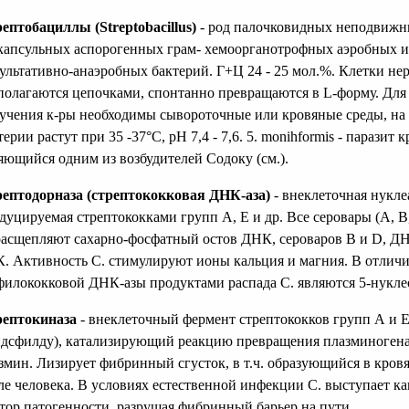
ептобациллы (Streptobacillus)
- род палочковидных неподвиж
капсульных аспорогенных грам- хемоорганотрофных аэробных 
ультативно-анаэробных бактерий. Г+Ц 24 - 25 мол.%. Клетки не
полагаются цепочками, спонтанно превращаются в L-форму. Для
учения к-ры необходимы сывороточные или кровяные среды, на
терии растут при 35 -37°С, рН 7,4 - 7,6. 5. monihformis - паразит к
яющийся одним из возбудителей Содоку (см.).
ептодорназа (стрептококковая ДНК-аза)
- внеклеточная нукле
дуцируемая стрептококками групп А, Е и др. Все серовары (А, В,
расщепляют сахарно-фосфатный остов ДНК, сероваров В и D, Д
. Активность С. стимулируют ионы кальция и магния. В отличи
филококковой ДНК-азы продуктами распада С. являются 5-нукле
ептокиназа
- внеклеточный фермент стрептококков групп А и Е
дсфилду), катализирующий реакцию превращения плазминогена
змин. Лизирует фибринный сгусток, в т.ч. образующийся в кров
ле человека. В условиях естественной инфекции С. выступает ка
тор патогенности, разрушая фибринный барьер на пути