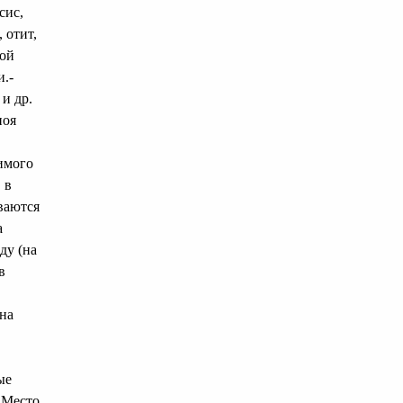
сис,
 отит,
ной
и.-
 и др.
ноя
имого
 в
ваются
а
ду (на
в
 на
ые
. Место