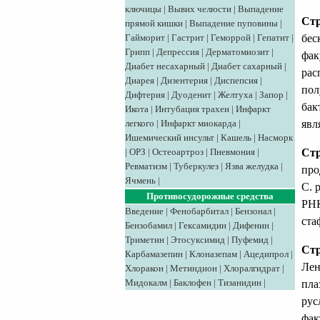
ключицы
|
Вывих челюсти
|
Выпадение
Стр
прямой кишки
|
Выпадение пуповины
|
бес
Гайморит
|
Гастрит
|
Геморрой
|
Гепатит
|
Грипп
|
Депрессия
|
Дерматомиозит
|
фак
Диабет несахарный
|
Диабет сахарный
|
рас
Диарея
|
Дизентерия
|
Диспепсия
|
пол
Дифтерия
|
Дуоденит
|
Желтуха
|
Запор
|
бак
Икота
|
Интубация трахеи
|
Инфаркт
явл
легкого
|
Инфаркт миокарда
|
Ишемический инсульт
|
Кашель
|
Насморк
Стр
|
ОРЗ
|
Остеоартроз
|
Пневмония
|
Ревматизм
|
Туберкулез
|
Язва желудка
|
про
Ячмень
|
С. 
Противосудорожные средства
РНК
Введение
|
Фенобарбитал
|
Бензонал
|
ста
Бензобамил
|
Гексамидин
|
Дифенин
|
Триметин
|
Этосуксимид
|
Пуфемид
|
Стр
Карбамазепин
|
Клоназепам
|
Ацедипрол
|
Лен
Хлоракон
|
Метиндион
|
Хлоралгидрат
|
Мидокалм
|
Баклофен
|
Тизанидин
|
пла
рус
фак