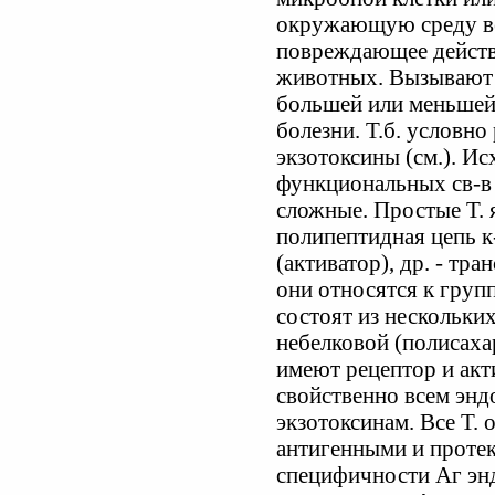
окружающую среду в
повреждающее действи
животных. Вызывают 
большей или меньшей 
болезни. Т.б. условно
экзотоксины (см.). Ис
функциональных св-в
сложные. Простые Т. 
полипептидная цепь к
(активатор), др. - тр
они относятся к груп
состоят из нескольки
небелковой (полисаха
имеют рецептор и акт
свойственно всем энд
экзотоксинам. Все Т
антигенными и проте
специфичности Аг энд