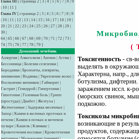
Глава III
[
страница 2
|
3
|
4
|
5
|
6
|
7
|
8
|
9
|
10
|
11
]
Глава IV
[
страница 2
|
3
|
4
|
5
|
6
|
7
|
8
|
9
|
10
|
11
|
12
|
13
|
14
|
15
|
16
|
17
|
18
|
19
|
20
|
21
|
22
|
23
|
24
|
25
|
26
|
27
|
28
|
29
|
Микробио
30
|
64
|
65
|
66
|
67
|
68
|
69
|
70
|
71
|
72
|
73
|
74
|
75
|
76
|
77
|
78
|
79
]
( 
Домашний лечебник
Аллергия
|
Алкоголизм
|
Ангина
|
Астма
|
Токсигенность
- св-в
Бессонница
|
Болезни селезенки
|
выделять в окружающу
Бородавки
|
Бронхиты, плевриты,
Характерна, напр., дл
пневмония
|
Водянка
|
Укрепление волос
|
ботулизма, дифтерии.
Воспаление яичников
|
Гайморит
|
заражением иссл. к-
Гастрит
|
Геморрой
|
Гипертония
|
Гипотония
|
Головная боль
|
Грипп
(морских свинок, мыш
(простуда)
|
Диабет
|
Желтуха
|
подкожно.
Желчегонные
|
Задержка месячных
|
Запор
|
Камни в желчных протоках и
Токсикозы микробн
печени
|
Камни в почках и мочевом
возникающие в резуль
пузыре
|
Кашель
|
Климакс
|
продуктов, содержащи
Кровотечения носовые
|
Кровотечения
относятся ботулизм (с
маточные
|
Малокровие (анемия)
|