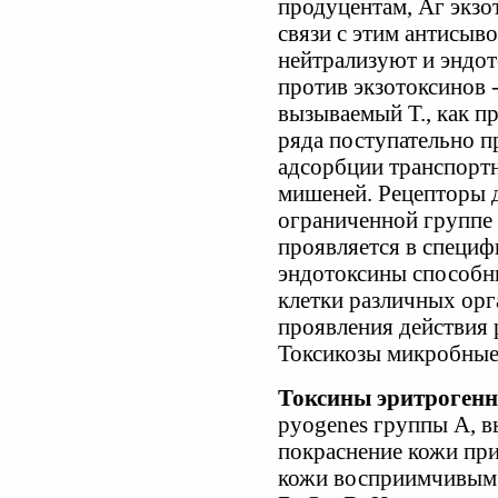
продуцентам, Аг экзо
связи с этим антисыв
нейтрализуют и эндот
против экзотоксинов -
вызываемый Т., как пр
ряда поступательно п
адсорбции транспортн
мишеней. Рецепторы 
ограниченной группе 
проявляется в специ
эндотоксины способн
клетки различных орга
проявления действия 
Токсикозы микробные
Токсины эритроген
pyogenes группы А, 
покраснение кожи при
кожи восприимчивым л