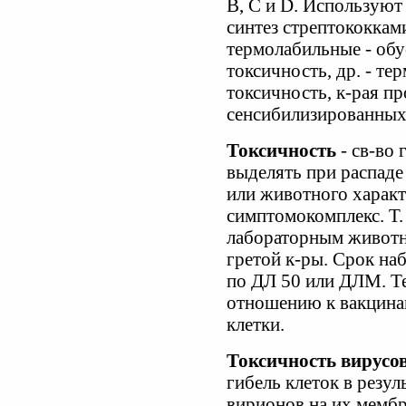
В, С и D. Используют 
синтез стрептококками
термолабильные - об
токсичность, др. - т
токсичность, к-рая п
сенсибилизированных 
Токсичность
- св-во 
выделять при распаде
или животного характ
симптомокомплекс. Т.
лабораторным живот
гретой к-ры. Срок наб
по ДЛ 50 или ДЛМ. Т
отношению к вакцина
клетки.
Токсичность вирусо
гибель клеток в резу
вирионов на их мембр