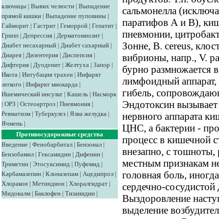
ключицы
|
Вывих челюсти
|
Выпадение
сальмонелла (исключ
прямой кишки
|
Выпадение пуповины
|
паратифов А и В), киш
Гайморит
|
Гастрит
|
Геморрой
|
Гепатит
|
пневмонии, цитробакт
Грипп
|
Депрессия
|
Дерматомиозит
|
Зонне, В. cereus, клос
Диабет несахарный
|
Диабет сахарный
|
Диарея
|
Дизентерия
|
Диспепсия
|
вибрионы, напр., V. p
Дифтерия
|
Дуоденит
|
Желтуха
|
Запор
|
бурно размножается в
Икота
|
Интубация трахеи
|
Инфаркт
лимфоидный аппарат, 
легкого
|
Инфаркт миокарда
|
гибель, сопровождаю
Ишемический инсульт
|
Кашель
|
Насморк
Эндотоксин вызывает
|
ОРЗ
|
Остеоартроз
|
Пневмония
|
Ревматизм
|
Туберкулез
|
Язва желудка
|
нервного аппарата ки
Ячмень
|
ЦНС, а бактерии - пр
Противосудорожные средства
процесс в кишечной с
Введение
|
Фенобарбитал
|
Бензонал
|
внезапно, с тошноты, 
Бензобамил
|
Гексамидин
|
Дифенин
|
местным признакам н
Триметин
|
Этосуксимид
|
Пуфемид
|
головная боль, иногд
Карбамазепин
|
Клоназепам
|
Ацедипрол
|
Хлоракон
|
Метиндион
|
Хлоралгидрат
|
сердечно-сосудистой 
Мидокалм
|
Баклофен
|
Тизанидин
|
Выздоровление наступ
выделение возбудите