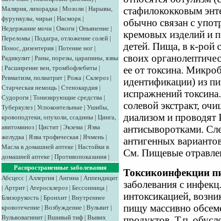
Малярия, лихорадка
|
Мозоли
|
Нарывы,
стафилококковым энте
фурункулы, чирьи
|
Насморк
|
обычно связан с упо
Недержание мочи
|
Ожоги
|
Опьянение
|
кремовых изделий и п
Переломы
|
Подагра, отложение солей
|
детей. Пища, в к-рой 
Понос, дизентерия
|
Потение ног
|
своих органолептичес
Радикулит
|
Раны, порезы, царапины, язвы
|
Расширение вен, тромбофлебиты
|
ее от токсина. Микроб
Ревматизм, полиатрит
|
Рожа
|
Склероз
|
идентификации) из пи
Старческая немощь
|
Стенокардия
|
испражнений токсина.
Судороги
|
Тонизирующие средства
|
солевой экстракт, оч
Туберкулез
|
Успокоительные
|
Ушибы,
диализом и проводят
кровоподтеки, опухоли, ссадины
|
Цинга,
авитоминоз
|
Цистит
|
Экзема
|
Язва
антисыворотками. Сле
желудка
|
Язва трофическая
|
Ячмень
|
антигенных вариантов
Масла в домашней аптеке
|
Настойки в
См. Пищевые отравле
домашней аптеке
|
Противопоказания
|
Распространенные заболевания
Токсикоинфекции п
Абсцесс
|
Аллергия
|
Ангина
|
Аппендицит
заболевания с инфекц
|
Артрит
|
Атеросклероз
|
Бессонница
|
интоксикацией, возни
Близорукость
|
Бронхит
|
Внутреннее
пищу массивно обсем
кровотечение
|
Возбуждение
|
Вульвит
|
Вульвовагинит
|
Вшивый тиф
|
Вывих
продуктов. Т.п. обус