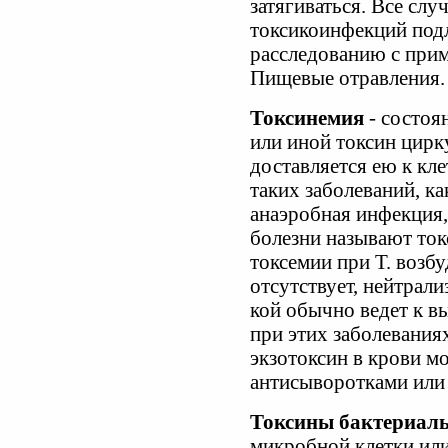
затягиваться. Все сл
токсикоинфекций под
расследованию с прим
Пищевые отравления.
Токсинемия
- состоян
или иной токсин цирк
доставляется ею к кл
таких заболеваний, ка
анаэробная инфекция, 
болезни называют ток
токсемии при Т. возбу
отсутствует, нейтрали
кой обычно ведет к в
при этих заболевани
экзотоксин в крови м
антисыворотками или
Токсины бактериал
микробной клетки ил