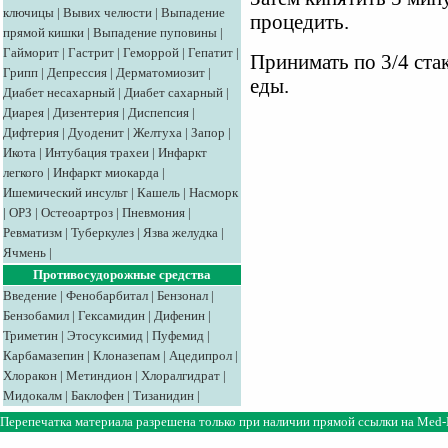
ключицы
|
Вывих челюсти
|
Выпадение
процедить.
прямой кишки
|
Выпадение пуповины
|
Гайморит
|
Гастрит
|
Геморрой
|
Гепатит
|
Принимать по 3/4 стака
Грипп
|
Депрессия
|
Дерматомиозит
|
еды.
Диабет несахарный
|
Диабет сахарный
|
Диарея
|
Дизентерия
|
Диспепсия
|
Дифтерия
|
Дуоденит
|
Желтуха
|
Запор
|
Икота
|
Интубация трахеи
|
Инфаркт
легкого
|
Инфаркт миокарда
|
Ишемический инсульт
|
Кашель
|
Насморк
|
ОРЗ
|
Остеоартроз
|
Пневмония
|
Ревматизм
|
Туберкулез
|
Язва желудка
|
Ячмень
|
Противосудорожные средства
Введение
|
Фенобарбитал
|
Бензонал
|
Бензобамил
|
Гексамидин
|
Дифенин
|
Триметин
|
Этосуксимид
|
Пуфемид
|
Карбамазепин
|
Клоназепам
|
Ацедипрол
|
Хлоракон
|
Метиндион
|
Хлоралгидрат
|
Мидокалм
|
Баклофен
|
Тизанидин
|
Перепечатка материала разрешена только при наличии прямой ссылки на
Med-