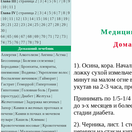
Глава III
[
страница 2
|
3
|
4
|
5
|
6
|
7
|
8
|
9
|
10
|
11
]
Глава IV
[
страница 2
|
3
|
4
|
5
|
6
|
7
|
8
|
9
|
10
|
11
|
12
|
13
|
14
|
15
|
16
|
17
|
18
|
19
|
20
|
21
|
22
|
23
|
24
|
25
|
26
|
27
|
28
|
29
|
Медици
30
|
64
|
65
|
66
|
67
|
68
|
69
|
70
|
71
|
72
|
73
|
74
|
75
|
76
|
77
|
78
|
79
]
Дома
Домашний лечебник
Аллергия
|
Алкоголизм
|
Ангина
|
Астма
|
Бессонница
|
Болезни селезенки
|
1). Осина, кора. Нача
Бородавки
|
Бронхиты, плевриты,
ложку сухой измельч
пневмония
|
Водянка
|
Укрепление волос
|
Воспаление яичников
|
Гайморит
|
минут на малом огне в
Гастрит
|
Геморрой
|
Гипертония
|
укутав на 2-3 часа, п
Гипотония
|
Головная боль
|
Грипп
(простуда)
|
Диабет
|
Желтуха
|
Принимать по 1/5-1/4 
Желчегонные
|
Задержка месячных
|
до з-х месяцев и бол
Запор
|
Камни в желчных протоках и
стадии диабета.
печени
|
Камни в почках и мочевом
пузыре
|
Кашель
|
Климакс
|
2). Черника, лист. 1 
Кровотечения носовые
|
Кровотечения
черники на стакан кип
маточные
|
Малокровие (анемия)
|