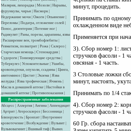
Малярия, лихорадка
|
Мозоли
|
Нарывы,
минут, процедить.
фурункулы, чирьи
|
Насморк
|
Недержание мочи
|
Ожоги
|
Опьянение
|
Принимать по одному с
Переломы
|
Подагра, отложение солей
|
охлажденном виде не
Понос, дизентерия
|
Потение ног
|
Радикулит
|
Раны, порезы, царапины, язвы
Применяется при нача
|
Расширение вен, тромбофлебиты
|
Ревматизм, полиатрит
|
Рожа
|
Склероз
|
3). Сбор номер 1: лис
Старческая немощь
|
Стенокардия
|
стручков фасоли - 1 ча
Судороги
|
Тонизирующие средства
|
овсяная - 1 часть.
Туберкулез
|
Успокоительные
|
Ушибы,
кровоподтеки, опухоли, ссадины
|
Цинга,
3 Столовые ложки сбо
авитоминоз
|
Цистит
|
Экзема
|
Язва
минут, настоять, укут
желудка
|
Язва трофическая
|
Ячмень
|
Масла в домашней аптеке
|
Настойки в
Принимать по 1/4 стак
домашней аптеке
|
Противопоказания
|
Распространенные заболевания
4). Сбор номер 2: кор
Абсцесс
|
Аллергия
|
Ангина
|
Аппендицит
стручков фасоли - 1 ча
|
Артрит
|
Атеросклероз
|
Бессонница
|
Близорукость
|
Бронхит
|
Внутреннее
60 Гр. сбора настаива
кровотечение
|
Возбуждение
|
Вульвит
|
Вульвовагинит
|
Вшивый тиф
|
Вывих
Затем кипятить 5 минут