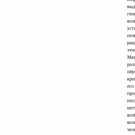
выд
ген
воз
уст
поз
рац
эти
Мат
рол
обу
кро
его
про
пог
инт
воз
кол
чел