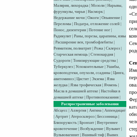
Малярия, лихорадка
|
Мозоли
|
Нарывы,
одн
фурункулы, чирьи
|
Насморк
|
«Сп
Недержание мочи
|
Ожоги
|
Опьянение
|
при
Переломы
|
Подагра, отложение солей
|
сел
Понос, дизентерия
|
Потение ног
|
кон
Радикулит
|
Раны, порезы, царапины, язвы
|
Расширение вен, тромбофлебиты
|
Сем
Ревматизм, полиатрит
|
Рожа
|
Склероз
|
род
Старческая немощь
|
Стенокардия
|
Судороги
|
Тонизирующие средства
|
Сен
Туберкулез
|
Успокоительные
|
Ушибы,
Име
кровоподтеки, опухоли, ссадины
|
Цинга,
пер
авитоминоз
|
Цистит
|
Экзема
|
Язва
ова
желудка
|
Язва трофическая
|
Ячмень
|
Масла в домашней аптеке
|
Настойки в
про
домашней аптеке
|
Противопоказания
|
Фер
Распространенные заболевания
кат
Абсцесс
|
Аллергия
|
Ангина
|
Аппендицит
обн
|
Артрит
|
Атеросклероз
|
Бессонница
|
чел
Близорукость
|
Бронхит
|
Внутреннее
сте
кровотечение
|
Возбуждение
|
Вульвит
|
Вульвовагинит
|
Вшивый тиф
|
Вывих
жид