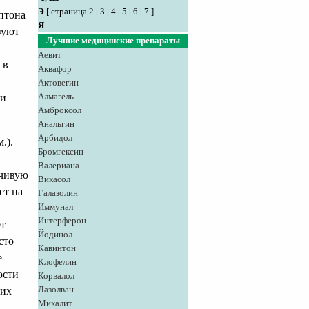
Э
[
страница 2
|
3
|
4
|
5
|
6
|
7
]
птона
Я
зуют
Лучшие медицинские препараты
Аевит
 в
Аквафор
Актовегин
Алмагель
 и
Амброксол
Анальгин
Арбидол
.).
Бромгексин
Валериана
йчивую
Викасол
ет на
Галазолин
Иммунал
Интерферон
ет
Йодинол
сто
Кавинтон
е
Клофелин
ости
Корвалол
Лазолван
ких
Микалит