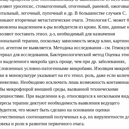
еляют уросепсис, стоматогенный, отогенный, раневой, ожоговы
итальный, легочный, пупочный и др. В большинстве случаев С.
никают вторичные метастатические очаги. Этиология С. может 
ановлена выделением к-ры возбудителя из крови. Клин, данные 
воляют поставить этиол. д-з, необходимый для назначения
иональной терапии, поскольку зависимость между клин, картин
ол. агентом не выявляется. Методика исследования - см. Гемоку
ериал для исследования, Бактериологический метод Оценка эти
и выделенного микроба здесь проще, чем при др. заболеваниях,
словленных условно-патогенными микробами. Изоляция микроб
ви в монокультуре указывает на его этиол. роль, даже если колич
 невелико. Необходимо исключить лишь возможность контамина
бы микрофлорой внешней среды, вызванной техническими
решностями. При выделении к-р, относящихся к нескольким вид
ересы терапии диктуют необходимость выявления ведущего
будителя, что может быть сделано на основании оценки
ичественных соотношений полученных к-р, их вирулентности д
овека и роли в развитии первичного очага.