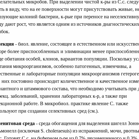
елательных микробов. При выделении чистой к-ры из С.с. следу
ть в виду, что на ее поверхности могут присутствовать живые, н
азующие колоний бактерии, к-рые при переносе на неселективн
ду дают рост, что является одним из источников диагностически
бок.
лекция
- биол. явление, состоящее в естественном или искусств
оре более приспособленных и элиминации менее приспособленн
де обитания особей, клонов, вариантов популяции. Поскольку ус
тания микроорганизмов, особенно патогенных, изменчивы, а
ественные и лабораторные популяции микроорганизмов гетерог
в них постоянно происходит количественное и качественное изм
иантного и штаммового состава, что необходимо учитывать при 
екц. заболеваний, хранении лабораторных к-р, а также при
екционной работе. В микробиол. практике явление С. также
ользуют при создании селективных сред (см.).
енитовая среда
- среда обогащения для выделения шигелл Зонн
ьмонелл (исключая S. choleraesuis) из испражнений, мочи, рвотн
с. Готовят С.с. на буферном р-ре из 0,7% двузамещенного и 0,3%