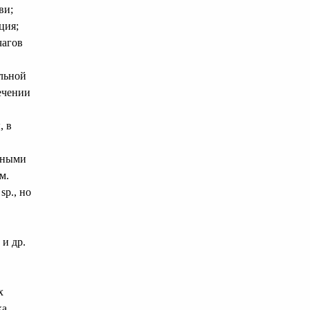
ви;
ция;
чагов
ельной
ечении
, в
чными
м.
sp., но
 и др.
х
ка