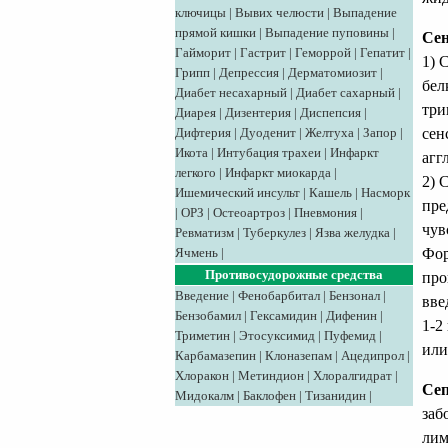
ключицы
|
Вывих челюсти
|
Выпадение
прямой кишки
|
Выпадение пуповины
|
Сен
Гайморит
|
Гастрит
|
Геморрой
|
Гепатит
|
1) 
Грипп
|
Депрессия
|
Дерматомиозит
|
бел
Диабет несахарный
|
Диабет сахарный
|
три
Диарея
|
Дизентерия
|
Диспепсия
|
сен
Дифтерия
|
Дуоденит
|
Желтуха
|
Запор
|
Икота
|
Интубация трахеи
|
Инфаркт
агг
легкого
|
Инфаркт миокарда
|
2) 
Ишемический инсульт
|
Кашель
|
Насморк
пре
|
ОРЗ
|
Остеоартроз
|
Пневмония
|
чув
Ревматизм
|
Туберкулез
|
Язва желудка
|
Фор
Ячмень
|
Противосудорожные средства
про
Введение
|
Фенобарбитал
|
Бензонал
|
вве
Бензобамил
|
Гексамидин
|
Дифенин
|
1-2
Триметин
|
Этосуксимид
|
Пуфемид
|
или
Карбамазепин
|
Клоназепам
|
Ацедипрол
|
Хлоракон
|
Метиндион
|
Хлоралгидрат
|
Сеп
Мидокалм
|
Баклофен
|
Тизанидин
|
заб
лим