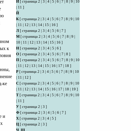
ет
И
[
страница 2
|
3
|
4
|
5
|
6
|
7
|
8
|
9
|
10
|
11
]
е
Й
ую
К
[
страница 2
|
3
|
4
|
5
|
6
|
7
|
8
|
9
|
10
х
|
11
|
12
|
13
|
14
|
15
|
16
]
Л
[
страница 2
|
3
|
4
|
5
|
6
|
7
]
М
[
страница 2
|
3
|
4
|
5
|
6
|
7
|
8
|
9
|
енном
10
|
11
|
12
|
13
|
14
|
15
|
16
]
ых к
Н
[
страница 2
|
3
|
4
|
5
|
6
]
О
[
страница 2
|
3
|
4
|
5
|
6
|
7
|
8
]
ловия
П
[
страница 2
|
3
|
4
|
5
|
6
|
7
|
8
|
9
|
10
|
11
|
12
|
13
|
14
|
15
|
16
|
17
|
18
]
енны,
Р
[
страница 2
|
3
|
4
|
5
|
6
|
7
|
8
|
9
|
10
енение
|
11
|
12
]
д-ке
С
[
страница 2
|
3
|
4
|
5
|
6
|
7
|
8
|
9
|
10
|
11
|
12
|
13
|
14
|
15
|
16
|
17
|
18
|
19
]
Т
[
страница 2
|
3
|
4
|
5
|
6
|
7
|
8
|
9
|
10
|
11
]
У
[
страница 2
|
3
]
Ф
[
страница 2
|
3
|
4
|
5
|
6
|
7
]
е и
Х
[
страница 2
|
3
|
4
|
5
]
ых
Ц
[
страница 2
|
3
]
Ч
,
Ш