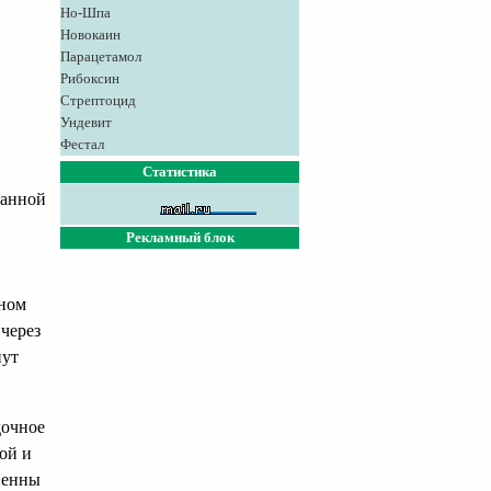
Но-Шпа
Новокаин
Парацетамол
Рибоксин
Стрептоцид
Ундевит
Фестал
Статистика
ванной
Рекламный блок
нном
через
нут
дочное
ой и
венны