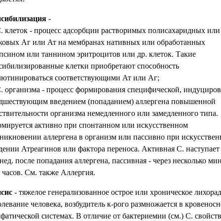
сибилизация
-
С. клеток - процесс адсорбции растворимых полисахаридных или
ковых Аг или Ат на мембранах нативных или обработанных
псином или таннином эритроцитов или др. клеток. Такие
сибилизированные клетки приобретают способность
лютинироваться соответствующими Ат или Аг;
С. организма - процесс формирования специфической, индуциро
дшествующим введением (попаданием) аллергена повышенной
ствительности организма немедленного или замедленного типа.
мируется активно при спонтанном или искусственном
никновении аллергена в организм или пассивно при искусстве
дении Атреагинов или фактора переноса. Активная С. наступает 
 нед. после попадания аллергена, пассивная - через несколько ми
 часов. См. также Аллергия.
сис
- тяжелое генерализованное острое или хроническое лихора
олевание человека, возбудитель к-рого размножается в кровеносн
фатической системах. В отличие от бактериемии (см.) С. свойст