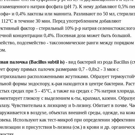
озамещенного натрия фосфата (рН 7). К нему добавляют 0,5% пе
офа» и 0,4% лактозы или маннита. Разливают по 50 мл, стерили
 112°С в течение 30 мин. Перед употреблением добавляют
ективный фактор - стерильный 10% р-р натрия селенистокислого
ечной концентрации 0,4%. Посевная доза может быть большой.
ейство, подсемейство - таксономические ранги между порядком
ом.
ная палочка (Bacillus subtil is)
- вид бактерий из рода Bacillus (см
ет форму прямых палочек размерами 0,7 - 0,8x2 - 3 мкм с
итрихиально расположенными жгутиками. Образует термоусто
льной формы эндоспору, к-рая находится в центре бактерии. Раст
стых средах при 5 - 45°С, а также на средах с 7% натрия хлорида.
ментирует глюкозу с выделением к-ты, крахмал, казеин. Образу
алазу. Чувствительна к лизоциму и b-лизину. Обитает в почве. Ча
аруживается в воздухе, объектах внешней среды, одежде, на кож
овека. Используют как тест-микроб при определении эффективн
рилизации и присутствия b-лизина (см.) в крови и др. органичес
костях.