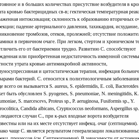
тоянное и в больших количествах присутствие возбудителя в кро
ата кровью бактерицидных св-в; гектическая температурная реак
аженная интоксикация; склонность к образованию вторичных о
екции; падение артериального давления, тахикардия, исхудание,
никновение тромбозов, отеков, пролежней; отсутствие положит
амики в первичном очаге. При легком, стертом и хроническом т
отличить его от бактериемии трудно. Развитию С. способствуют
жденная или приобретенная недостаточность иммунной системы
тности утрата кровью антимикробной активности,
уносупрессивная и цитостатическая терапия, инфекция больни
варами бактерий. С. относится к полиэтиологичным заболевания
 всего он вызывается S. aureus, S. epidermidis, E. coli, Bacterotdes 
ет быть обусловлен S. pyogenes, S. pneumoniae, N. meningitidis, К.
moniae, S. marcescevs, Proteus sp., P. aeruginosa, Fusiformis sp., Y.
rocolitica, Candida albicans, Cryptococcus neoformans, Aspergillus sp.
людаются случаи С., при к-рых входные ворота возбудителя
звестны или на их месте отсутствует инфекц. очаг (септицемия).
ако чаще С. является результатом генерализации локализованны
екц. процессов (см. Септикопиемия). В зависимости от источни