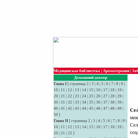
Медицинская библиотека
|
Ароматерапия
|
За
Домашний доктор
Глава I
[
страница 2
|
3
|
4
|
5
|
6
|
7
|
8
|
9
|
10
|
11
|
12
|
13
|
14
|
15
|
16
|
17
|
18
|
19
|
20
|
21
|
22
|
23
|
24
|
25
|
26
|
27
|
28
|
29
|
30
|
31
|
32
|
33
|
34
|
35
|
36
|
37
|
38
|
39
|
40
|
41
|
42
|
43
|
44
|
45
|
46
|
47
|
48
|
49
|
Сел
50
]
мик
Глава II
[
страница 2
|
3
|
4
|
5
|
6
|
7
|
8
|
9
|
Сел
10
|
11
|
12
|
13
|
14
|
15
|
16
|
17
|
18
|
19
|
соз
20
|
21
|
22
]