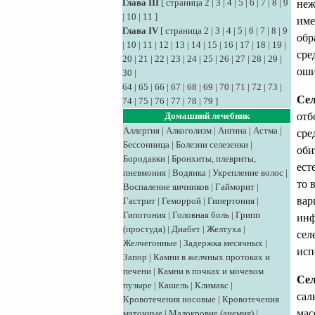
Глава III
[
страница 2
|
3
|
4
|
5
|
6
|
7
|
8
|
9
неж
|
10
|
11
]
име
Глава IV
[
страница 2
|
3
|
4
|
5
|
6
|
7
|
8
|
9
обр
|
10
|
11
|
12
|
13
|
14
|
15
|
16
|
17
|
18
|
19
|
сре
20
|
21
|
22
|
23
|
24
|
25
|
26
|
27
|
28
|
29
|
оши
30
|
64
|
65
|
66
|
67
|
68
|
69
|
70
|
71
|
72
|
73
|
Се
74
|
75
|
76
|
77
|
78
|
79
]
отб
Домашний лечебник
Аллергия
|
Алкоголизм
|
Ангина
|
Астма
|
сре
Бессонница
|
Болезни селезенки
|
оби
Бородавки
|
Бронхиты, плевриты,
ест
пневмония
|
Водянка
|
Укрепление волос
|
то 
Воспаление яичников
|
Гайморит
|
вар
Гастрит
|
Геморрой
|
Гипертония
|
Гипотония
|
Головная боль
|
Грипп
инф
(простуда)
|
Диабет
|
Желтуха
|
сел
Желчегонные
|
Задержка месячных
|
исп
Запор
|
Камни в желчных протоках и
печени
|
Камни в почках и мочевом
Сел
пузыре
|
Кашель
|
Климакс
|
сал
Кровотечения носовые
|
Кровотечения
мас
маточные
|
Малокровие (анемия)
|