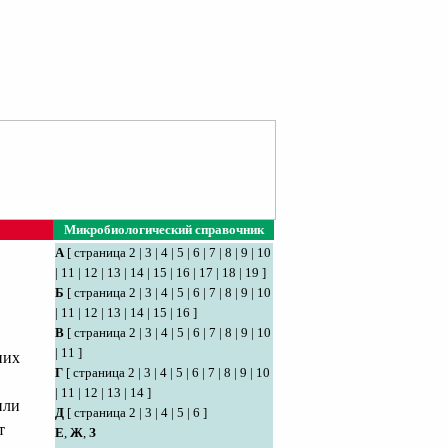
Микробиологический справочник
А
[
страница 2
|
3
|
4
|
5
|
6
|
7
|
8
|
9
|
10
|
11
|
12
|
13
|
14
|
15
|
16
|
17
|
18
|
19
]
Б
[
страница 2
|
3
|
4
|
5
|
6
|
7
|
8
|
9
|
10
|
11
|
12
|
13
|
14
|
15
|
16
]
В
[
страница 2
|
3
|
4
|
5
|
6
|
7
|
8
|
9
|
10
|
11
]
них
Г
[
страница 2
|
3
|
4
|
5
|
6
|
7
|
8
|
9
|
10
|
11
|
12
|
13
|
14
]
или
Д
[
страница 2
|
3
|
4
|
5
|
6
]
т
Е
,
Ж
,
З