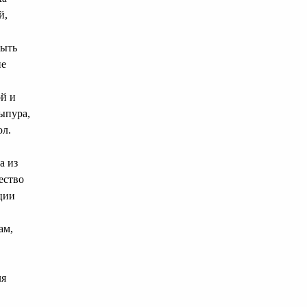
й,
быть
не
ой и
лыпура,
ол.
а из
ество
ции
ам,
ля