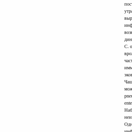
пос
утр
выр
инф
воз
дин
С. 
вро
час
имм
эко
Чаще
мож
pneu
ente
Наб
неи
Одн
инф