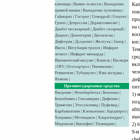
Кап
ключицы
|
Вывих челюсти
|
Выпадение
прямой кишки
|
Выпадение пуповины
|
пов
Гайморит
|
Гастрит
|
Геморрой
|
Гепатит
|
про
Грипп
|
Депрессия
|
Дерматомиозит
|
на 
Диабет несахарный
|
Диабет сахарный
|
вос
Диарея
|
Дизентерия
|
Диспепсия
|
кис
Дифтерия
|
Дуоденит
|
Желтуха
|
Запор
|
Икота
|
Интубация трахеи
|
Инфаркт
Тем
легкого
|
Инфаркт миокарда
|
сре
Ишемический инсульт
|
Кашель
|
Насморк
вкл
|
ОРЗ
|
Остеоартроз
|
Пневмония
|
чел
Ревматизм
|
Туберкулез
|
Язва желудка
|
диф
Ячмень
|
Противосудорожные средства
пит
Введение
|
Фенобарбитал
|
Бензонал
|
1) 
Бензобамил
|
Гексамидин
|
Дифенин
|
поз
Триметин
|
Этосуксимид
|
Пуфемид
|
afri
Карбамазепин
|
Клоназепам
|
Ацедипрол
|
mav
Хлоракон
|
Метиндион
|
Хлоралгидрат
|
Мидокалм
|
Баклофен
|
Тизанидин
|
2) 
9-м
chel