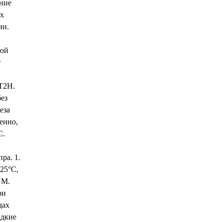
ание
ых
ии.
ной
т
 Т2Н.
ез
еза
ленно,
С.
ра. 1.
 25°С,
 М.
ри
дах
адкие