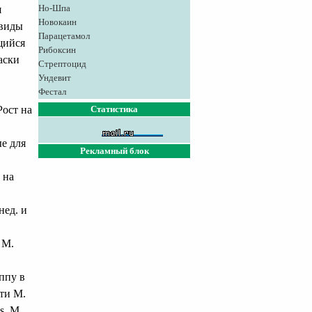
Но-Шпа
я
Новокаин
 виды
Парацетамол
щийся
Рибоксин
аски
Стрептоцид
Ундевит
Фестал
Рост на
Статистика
е для
Рекламный блок
 на
нед. и
, M.
уппу в
сти М.
s, M.