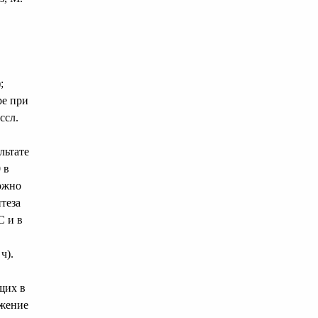
;
ре при
ссл.
льтате
 в
можно
теза
С и в
ч).
щих в
ожение