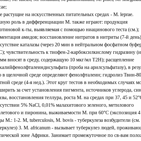
cae;
не растущие на искусственных питательных средах - М. leprae.
ную роль в дифференциации М. также играют: продукция
отиновой к-ты, выявляемая с помощью ниацинового теста (см.);
ментация амидов; восстановление нитратов в нитриты (7-й день)
сутствие каталазы (через 20 мин в нейтральном фосфатном буфе
С); чувствительность к тиофен-2-карбоксилкислому гидразину (и
мм вносят в среду, содержащую 10 мкг/мл Т2Н); расщепление
калийфенолфталеиндисульфата (проба на арилсульфатазу), в резу
о в щелочной среде определяют фенолфталеин; гидролиз Твин-80
тной среде (4-я нед.). Этот круг тестов в необходимых случаях 
ширить за счет установления пигмента, источников углерода, син
азы, восстановления теллура, роста М. на средах при 37, 45 и 52°
сутствии 5% NaCl, 0,01% малахитового зеленого, метилового
летового и пиронина, выживаемости М. при 60°С (экспозиция 4 
ы М.: 1-2. М, tuberculosis, M. bovis - туберкулеза возбудители (см.
еркулез) 3. М. africanum - вызывает туберкулез людей, проживаю
пической зоне Африки. Занимает промежуточное по св-вам пол