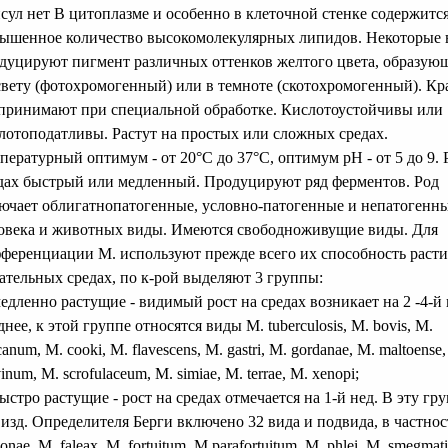
сул нет В цитоплазме и особенно в клеточной стенке содержитс
ышенное количество высокомолекулярных липидов. Некоторые
дуцируют пигмент различных оттенков желтого цвета, образую
свету (фотохромогенный) или в темноте (скотохромогенный). Кр
принимают при специальной обработке. Кислотоустойчивы или
лотоподатливы. Растут на простых или сложных средах.
пературный оптимум - от 20°С до 37°С, оптимум рН - от 5 до 9. 
дах быстрый или медленный. Продуцируют ряд ферментов. Род
ючает облигатнопатогенные, условно-патогенные и непатогенны
овека и животных виды. Имеются свободноживущие виды. Для
ференциации М. используют прежде всего их способность расти
ательных средах, по к-рой выделяют 3 группы:
медленно растущие - видимый рост на средах возникает на 2 -4-й 
днее, к этой группе относятся виды М. tuberculosis, M. bovis, M.
canum, М. cooki, M. flavescens, M. gastri, M. gordanae, М. maltoense
inum, M. scrofulaceum, М. simiae, M. terrae, M. xenopi;
быстро растущие - рост на средах отмечается на 1-й нед. В эту гр
 изд. Определителя Берги включено 32 вида и подвида, в частно
onae, M. faleax, M. fortuitum, M parafortuitum, M. phlei, M. smegmati