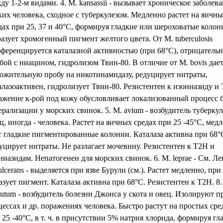
ду 1-2-м видами. 4. М. kansassii - вызывает хроническое заболев
ких человека, сходное с туберкулезом. Медленно растет на яичн
дах при 25, 37 и 40°С, формируя гладкие или шероховатые колон
азует хромогенный пигмент желтого цвета. От М. tuberculosis
ференцируется каталазной активностью (при 68°С), отрицатель
бой с ниацином, гидролизом Твин-80. В отличие от М. bovis дае
ожительную пробу на никотинамидазу, редуцирует нитраты,
алазоактивен, гидролизует Твин-80. Резистентен к изониазиду и
ажение к-рой под кожу обусловливает локализованный процесс б
ерализации у морских свинок. 5. М. avium - возбудитель туберкул
ц, иногда - человека. Растет на яичных средах при 25 -45°С, мед
т гладкие пигментированные колонии. Каталаза активна при 68°
уцирует нитраты. Не разлагает мочевину. Резистентен к Т2Н и
ниазидам. Непатогенен для морских свинок. 6. М. leprae - См. Леп
ulcerans - выделяется при язве Бурули (см.). Растет медленно, при
азует пигмент. Каталаза активна при 68°С. Резистентен к Т2Н. 8.
tiutum - возбудитель болезни Джонса у скота и овец. Изолируют п
цессах и др. поражениях человека. Быстро растут на простых сре
 25 -40°С, в т. ч. в присутствии 5% натрия хлорида, формируя гл