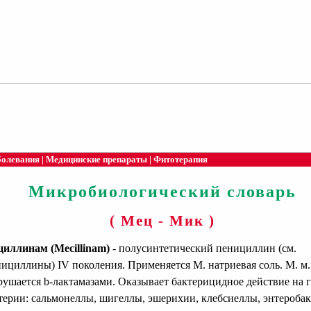
болевания
|
Медицинские препараты
|
Фитотерапия
Микробиологический словарь
( Мец - Мик )
иллинам (Mecillinam)
- полусинтетический пенициллин (см.
ициллины) IV поколения. Применяется М. натриевая соль. М. м. 
рушается b-лактамазами. Оказывает бактерицидное действие на 
терии: сальмонеллы, шигеллы, эшерихии, клебсиеллы, энтеробак