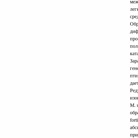
меж
лег
сре
Обр
диф
про
пол
кат
Зар
ген
пти
дае
Ред
изо
М. 
обр
for
абс
при