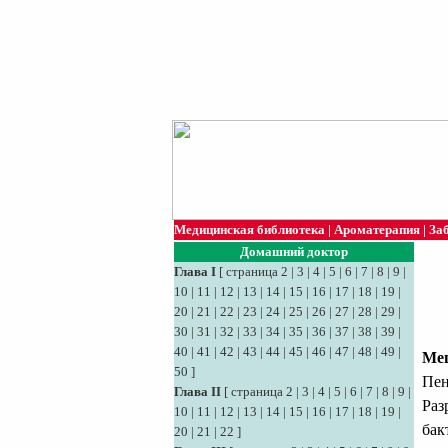
Медицинская библиотека
|
Ароматерапия
|
За
Домашний доктор
Глава I
[
страница 2
|
3
|
4
|
5
|
6
|
7
|
8
|
9
|
10
|
11
|
12
|
13
|
14
|
15
|
16
|
17
|
18
|
19
|
20
|
21
|
22
|
23
|
24
|
25
|
26
|
27
|
28
|
29
|
30
|
31
|
32
|
33
|
34
|
35
|
36
|
37
|
38
|
39
|
40
|
41
|
42
|
43
|
44
|
45
|
46
|
47
|
48
|
49
|
Мец
50
]
Пен
Глава II
[
страница 2
|
3
|
4
|
5
|
6
|
7
|
8
|
9
|
Раз
10
|
11
|
12
|
13
|
14
|
15
|
16
|
17
|
18
|
19
|
бак
20
|
21
|
22
]