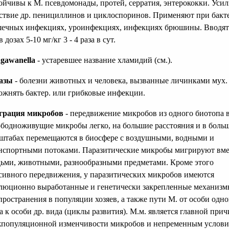
ойчивы к М. псевдомонады, протей, серратия, энтерококки. Усил
ствие др. пенициллинов и циклоспоринов. Применяют при бакте
ечных инфекциях, уроинфекциях, инфекциях брюшины. Вводят 
в дозах 5-10 мг/кг 3 - 4 раза в сут.
gawanella
- устаревшее название хламидий (см.).
азы
- болезни животных и человека, вызванные личинками мух.
ожнять бактер. или грибковые инфекции.
грация микробов
- передвижение микробов из одного биотопа в
бодноживущие микробы легко, на большие расстояния и в боль
штабах перемещаются в биосфере с воздушными, водными и
нспортными потоками. Паразитические микробы мигрируют вме
ьми, животными, разнообразными предметами. Кроме этого
сивного передвижения, у паразитических микробов имеются
люционно выработанные и генетически закрепленные механиз
пространения в популяции хозяев, а также пути М. от особи одно
а к особи др. вида (циклы развития). М.м. является главной при
популяционной изменчивости микробов и непременным услов