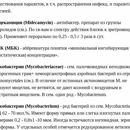
ествования паразитов, в т.ч. распространения инфекц. и парази
езней.
екамицин (Midecamycin)
- антибактер. препарат из группы
ролидов (см.). По св-вам и спектру действия близок к зритроми
.). Применяют перорально по 0,25 - 0,5 г 3 раза в сут.
К (МБК)
- аббревиатура понятия «минимальная ингибирующая
остатическая) концентрация».
обактерии (Mycobacteriaceae)
- сем. палочковидных неподви
орогенных грам+ хемоорганотрофных аэробных бактерий из отр
inomycetales (см.). В отличие от истинных актиномицетов М. не
азуют мицелия, не ветвятся, не дают колоний с воздушным и
стратным мицелием. В сем. один род - Mycobactenum.
обактерии (Mycobacterium)
- род бактерий из сем. Mycobacteria
 62 - 70 мол.%. Имеют форму прямых или слегка изогнутых пал
мерами 0,2 - 0,8x1 -10 мкм. Иногда встречаются нитевидная, зерн
-формы. У отдельных особей отмечается редуцированное ветвлен