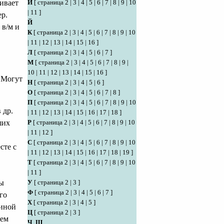
ивает
И
[
страница 2
|
3
|
4
|
5
|
6
|
7
|
8
|
9
|
10
|
11
]
р.
Й
в/м и
К
[
страница 2
|
3
|
4
|
5
|
6
|
7
|
8
|
9
|
10
|
11
|
12
|
13
|
14
|
15
|
16
]
Л
[
страница 2
|
3
|
4
|
5
|
6
|
7
]
М
[
страница 2
|
3
|
4
|
5
|
6
|
7
|
8
|
9
|
10
|
11
|
12
|
13
|
14
|
15
|
16
]
 Могут
Н
[
страница 2
|
3
|
4
|
5
|
6
]
О
[
страница 2
|
3
|
4
|
5
|
6
|
7
|
8
]
П
[
страница 2
|
3
|
4
|
5
|
6
|
7
|
8
|
9
|
10
 др.
|
11
|
12
|
13
|
14
|
15
|
16
|
17
|
18
]
ших
Р
[
страница 2
|
3
|
4
|
5
|
6
|
7
|
8
|
9
|
10
|
11
|
12
]
С
[
страница 2
|
3
|
4
|
5
|
6
|
7
|
8
|
9
|
10
сте с
|
11
|
12
|
13
|
14
|
15
|
16
|
17
|
18
|
19
]
Т
[
страница 2
|
3
|
4
|
5
|
6
|
7
|
8
|
9
|
10
|
11
]
мы
У
[
страница 2
|
3
]
Ф
[
страница 2
|
3
|
4
|
5
|
6
|
7
]
го
Х
[
страница 2
|
3
|
4
|
5
]
чиной
Ц
[
страница 2
|
3
]
ием
Ч
,
Ш