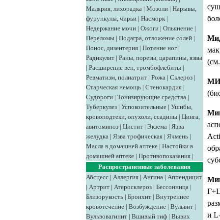
сущ
Малярия, лихорадка
|
Мозоли
|
Нарывы,
бол
фурункулы, чирьи
|
Насморк
|
Недержание мочи
|
Ожоги
|
Опьянение
|
Мид
Переломы
|
Подагра, отложение солей
|
Понос, дизентерия
|
Потение ног
|
мак
Радикулит
|
Раны, порезы, царапины, язвы
(см
|
Расширение вен, тромбофлебиты
|
Ревматизм, полиатрит
|
Рожа
|
Склероз
|
МИ
Старческая немощь
|
Стенокардия
|
(би
Судороги
|
Тонизирующие средства
|
Туберкулез
|
Успокоительные
|
Ушибы,
Мик
кровоподтеки, опухоли, ссадины
|
Цинга,
асп
авитоминоз
|
Цистит
|
Экзема
|
Язва
Act
желудка
|
Язва трофическая
|
Ячмень
|
Масла в домашней аптеке
|
Настойки в
обр
домашней аптеке
|
Противопоказания
|
суб
Распространенные заболевания
Абсцесс
|
Аллергия
|
Ангина
|
Аппендицит
Мик
|
Артрит
|
Атеросклероз
|
Бессонница
|
Г+Ц
Близорукость
|
Бронхит
|
Внутреннее
раз
кровотечение
|
Возбуждение
|
Вульвит
|
и L
Вульвовагинит
|
Вшивый тиф
|
Вывих