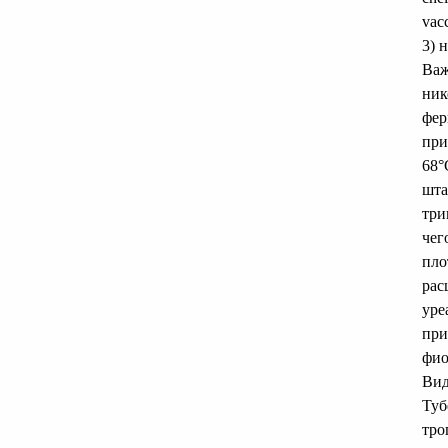
vac
3) 
Важ
ник
фер
при
68°
шта
три
чег
пло
рас
уре
при
фио
Вид
Туб
тро