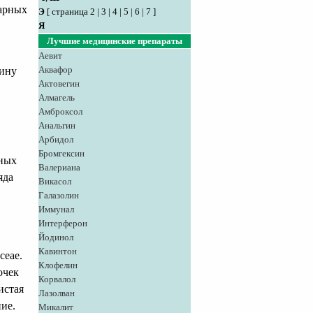
тарных
Э
[
страница 2
|
3
|
4
|
5
|
6
|
7
]
Я
Лучшие медицинские препараты
Аевит
Аквафор
цину
Актовегин
Алмагель
Амброксол
Анальгин
Арбидол
Бромгексин
жных
Валериана
яда
Викасол
Галазолин
Иммунал
Интерферон
Йодинол
Кавинтон
ceae.
Клофелин
очек
Корвалол
истая
Лазолван
ие.
Микалит