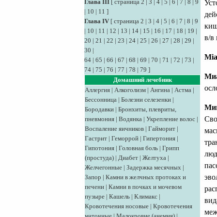
Глава III
[
страница 2
|
3
|
4
|
5
|
6
|
7
|
8
|
9
Уст
|
10
|
11
]
дей
Глава IV
[
страница 2
|
3
|
4
|
5
|
6
|
7
|
8
|
9
киш
|
10
|
11
|
12
|
13
|
14
|
15
|
16
|
17
|
18
|
19
|
в/в 
20
|
21
|
22
|
23
|
24
|
25
|
26
|
27
|
28
|
29
|
30
|
Mia
64
|
65
|
66
|
67
|
68
|
69
|
70
|
71
|
72
|
73
|
74
|
75
|
76
|
77
|
78
|
79
]
Ми
Домашний лечебник
осл
Аллергия
|
Алкоголизм
|
Ангина
|
Астма
|
Бессонница
|
Болезни селезенки
|
Ми
Бородавки
|
Бронхиты, плевриты,
Сво
пневмония
|
Водянка
|
Укрепление волос
|
Воспаление яичников
|
Гайморит
|
мас
Гастрит
|
Геморрой
|
Гипертония
|
тра
Гипотония
|
Головная боль
|
Грипп
люд
(простуда)
|
Диабет
|
Желтуха
|
пас
Желчегонные
|
Задержка месячных
|
эво
Запор
|
Камни в желчных протоках и
печени
|
Камни в почках и мочевом
рас
пузыре
|
Кашель
|
Климакс
|
вид
Кровотечения носовые
|
Кровотечения
меж
маточные
|
Малокровие (анемия)
|