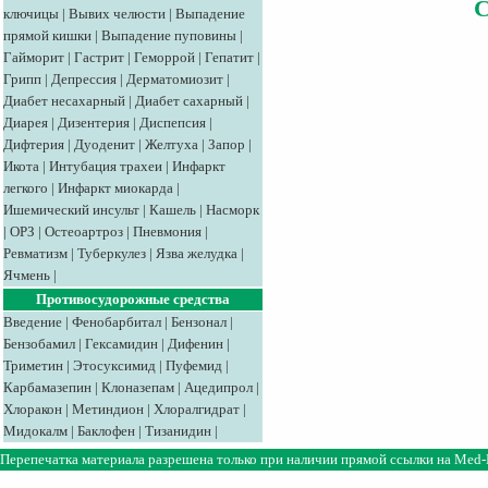
ключицы
|
Вывих челюсти
|
Выпадение
прямой кишки
|
Выпадение пуповины
|
Гайморит
|
Гастрит
|
Геморрой
|
Гепатит
|
Грипп
|
Депрессия
|
Дерматомиозит
|
Диабет несахарный
|
Диабет сахарный
|
Диарея
|
Дизентерия
|
Диспепсия
|
Дифтерия
|
Дуоденит
|
Желтуха
|
Запор
|
Икота
|
Интубация трахеи
|
Инфаркт
легкого
|
Инфаркт миокарда
|
Ишемический инсульт
|
Кашель
|
Насморк
|
ОРЗ
|
Остеоартроз
|
Пневмония
|
Ревматизм
|
Туберкулез
|
Язва желудка
|
Ячмень
|
Противосудорожные средства
Введение
|
Фенобарбитал
|
Бензонал
|
Бензобамил
|
Гексамидин
|
Дифенин
|
Триметин
|
Этосуксимид
|
Пуфемид
|
Карбамазепин
|
Клоназепам
|
Ацедипрол
|
Хлоракон
|
Метиндион
|
Хлоралгидрат
|
Мидокалм
|
Баклофен
|
Тизанидин
|
Перепечатка материала разрешена только при наличии прямой ссылки на
Med-