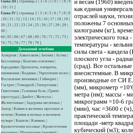
и весам (1960) введе
Глава III
[
страница 2
|
3
|
4
|
5
|
6
|
7
|
8
|
9
|
10
|
11
]
как единая универсал
Глава IV
[
страница 2
|
3
|
4
|
5
|
6
|
7
|
8
|
9
отраслей науки, техн
|
10
|
11
|
12
|
13
|
14
|
15
|
16
|
17
|
18
|
19
|
положены 7 основных е
20
|
21
|
22
|
23
|
24
|
25
|
26
|
27
|
28
|
29
|
килограмм (кг), време
30
|
электрического тока 
64
|
65
|
66
|
67
|
68
|
69
|
70
|
71
|
72
|
73
|
74
|
75
|
76
|
77
|
78
|
79
]
температуры - кельвин
Домашний лечебник
силы света - кандела 
Аллергия
|
Алкоголизм
|
Ангина
|
Астма
|
плоского угла - радиан
Бессонница
|
Болезни селезенки
|
(срад). Все остальные
Бородавки
|
Бронхиты, плевриты,
внесистемные. В мик
пневмония
|
Водянка
|
Укрепление волос
|
Воспаление яичников
|
Гайморит
|
производные от СИ Е.
Гастрит
|
Геморрой
|
Гипертония
|
(мм), микрометр =10'
Гипотония
|
Головная боль
|
Грипп
метра (нм); массы - м
(простуда)
|
Диабет
|
Желтуха
|
микрограмм =10-6 гра
Желчегонные
|
Задержка месячных
|
(мин), час =3600 с (ч)
Запор
|
Камни в желчных протоках и
печени
|
Камни в почках и мочевом
практической темпера
пузыре
|
Кашель
|
Климакс
|
площади -метр квадра
Кровотечения носовые
|
Кровотечения
кубический (м3); кол
маточные
|
Малокровие (анемия)
|