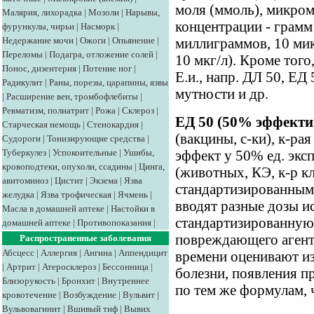
моля (ммоль), микром
Малярия, лихорадка
|
Мозоли
|
Нарывы,
концентрации - грамм 
фурункулы, чирьи
|
Насморк
|
Недержание мочи
|
Ожоги
|
Опьянение
|
миллиграммов, 10 микр
Переломы
|
Подагра, отложение солей
|
10 мкг/л). Кроме тог
Понос, дизентерия
|
Потение ног
|
Е.и., напр. ДЛ 50, ЕД
Радикулит
|
Раны, порезы, царапины, язвы
мутности и др.
|
Расширение вен, тромбофлебиты
|
Ревматизм, полиатрит
|
Рожа
|
Склероз
|
ЕД 50 (50% эффекти
Старческая немощь
|
Стенокардия
|
(вакцины, с-ки), к-ра
Судороги
|
Тонизирующие средства
|
Туберкулез
|
Успокоительные
|
Ушибы,
эффект у 50% ед. экс
кровоподтеки, опухоли, ссадины
|
Цинга,
(животных, КЭ, к-р кл
авитоминоз
|
Цистит
|
Экзема
|
Язва
стандартизированным
желудка
|
Язва трофическая
|
Ячмень
|
вводят разные дозы ис
Масла в домашней аптеке
|
Настойки в
стандартизированную 
домашней аптеке
|
Противопоказания
|
повреждающего агента
Распространенные заболевания
Абсцесс
|
Аллергия
|
Ангина
|
Аппендицит
времени оценивают из
|
Артрит
|
Атеросклероз
|
Бессонница
|
болезни, появления п
Близорукость
|
Бронхит
|
Внутреннее
по тем же формулам, ч
кровотечение
|
Возбуждение
|
Вульвит
|
Вульвовагинит
|
Вшивый тиф
|
Вывих