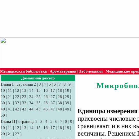
Медицинская библиотека
|
Ароматерапия
|
Заболевания
|
Медицинские пре
Домашний доктор
Микробио
Глава I
[
страница 2
|
3
|
4
|
5
|
6
|
7
|
8
|
9
|
10
|
11
|
12
|
13
|
14
|
15
|
16
|
17
|
18
|
19
|
20
|
21
|
22
|
23
|
24
|
25
|
26
|
27
|
28
|
29
|
30
|
31
|
32
|
33
|
34
|
35
|
36
|
37
|
38
|
39
|
40
|
41
|
42
|
43
|
44
|
45
|
46
|
47
|
48
|
49
|
Единицы измерения
50
]
присвоены числовые зн
Глава II
[
страница 2
|
3
|
4
|
5
|
6
|
7
|
8
|
9
|
сравнивают и в них в
10
|
11
|
12
|
13
|
14
|
15
|
16
|
17
|
18
|
19
|
величины. Решением 
20
|
21
|
22
]