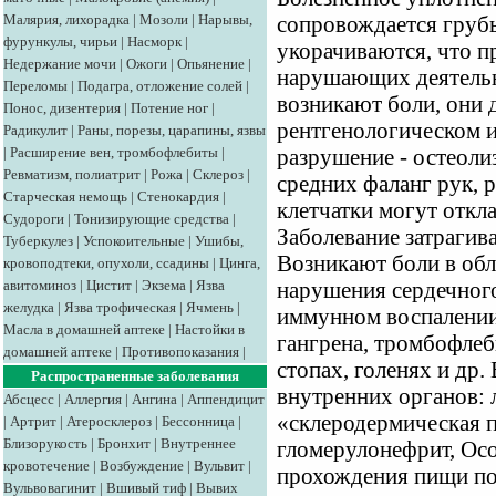
Малярия, лихорадка
|
Мозоли
|
Нарывы,
сопровождается груб
фурункулы, чирьи
|
Насморк
|
укорачиваются, что п
Недержание мочи
|
Ожоги
|
Опьянение
|
нарушающих деятельн
Переломы
|
Подагра, отложение солей
|
возникают боли, они
Понос, дизентерия
|
Потение ног
|
рентгенологическом 
Радикулит
|
Раны, порезы, царапины, язвы
|
Расширение вен, тромбофлебиты
|
разрушение - остеоли
Ревматизм, полиатрит
|
Рожа
|
Склероз
|
средних фаланг рук, 
Старческая немощь
|
Стенокардия
|
клетчатки могут откл
Судороги
|
Тонизирующие средства
|
Заболевание затрагив
Туберкулез
|
Успокоительные
|
Ушибы,
Возникают боли в обл
кровоподтеки, опухоли, ссадины
|
Цинга,
авитоминоз
|
Цистит
|
Экзема
|
Язва
нарушения сердечног
желудка
|
Язва трофическая
|
Ячмень
|
иммунном воспалении
Масла в домашней аптеке
|
Настойки в
гангрена, тромбофлеб
домашней аптеке
|
Противопоказания
|
стопах, голенях и др
Распространенные заболевания
внутренних органов: 
Абсцесс
|
Аллергия
|
Ангина
|
Аппендицит
«склеродермическая 
|
Артрит
|
Атеросклероз
|
Бессонница
|
Близорукость
|
Бронхит
|
Внутреннее
гломерулонефрит, Ос
кровотечение
|
Возбуждение
|
Вульвит
|
прохождения пищи по
Вульвовагинит
|
Вшивый тиф
|
Вывих