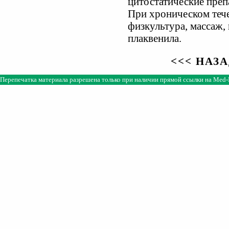
цитостатйческие преп
При хроническом тече
физкультура, массаж, 
плаквенила.
<<< НАЗ
Перепечатка материала разрешена только при наличии прямой ссылки на
Med-