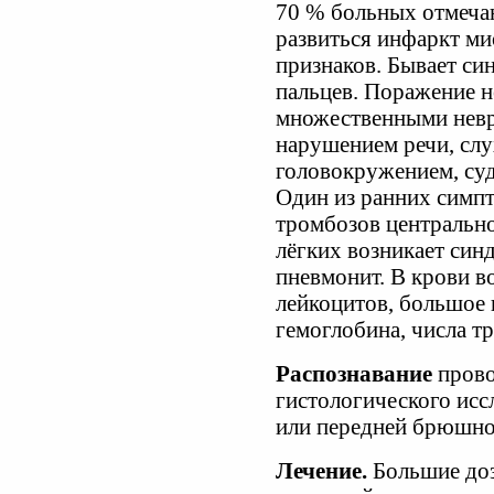
70 % больных отмеча
развиться инфаркт ми
признаков. Бывает си
пальцев. Поражение н
множественными невр
нарушением речи, слу
головокружением, суд
Один из ранних симпт
тромбозов центрально
лёгких возникает син
пневмонит. В крови в
лейкоцитов, большое 
гемоглобина, числа 
Распознавание
прово
гистологического ис
или передней брюшно
Лечение.
Большие до