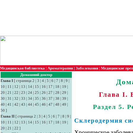
Медицинская библиотека
|
Ароматерапия
|
Заболевания
|
Медицинские пре
Домашний доктор
Дом
Глава I
[
страница 2
|
3
|
4
|
5
|
6
|
7
|
8
|
9
|
10
|
11
|
12
|
13
|
14
|
15
|
16
|
17
|
18
|
19
|
20
|
21
|
22
|
23
|
24
|
25
|
26
|
27
|
28
|
29
|
Глава I.
30
|
31
|
32
|
33
|
34
|
35
|
36
|
37
|
38
|
39
|
40
|
41
|
42
|
43
|
44
|
45
|
46
|
47
|
48
|
49
|
Раздел 5. 
50
]
Глава II
[
страница 2
|
3
|
4
|
5
|
6
|
7
|
8
|
9
|
Склеродермия си
10
|
11
|
12
|
13
|
14
|
15
|
16
|
17
|
18
|
19
|
20
|
21
|
22
]
Хроническое заболева