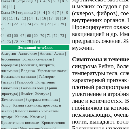
Глава III
[
страница 2
|
3
|
4
|
5
|
6
|
7
|
8
|
9
и мелких сосудов с 
|
10
|
11
]
(склероз, фиброз), с
Глава IV
[
страница 2
|
3
|
4
|
5
|
6
|
7
|
8
|
9
|
10
|
11
|
12
|
13
|
14
|
15
|
16
|
17
|
18
|
19
|
внутренних органов. 
20
|
21
|
22
|
23
|
24
|
25
|
26
|
27
|
28
|
29
|
Провоцируется охлаж
30
|
вакцинацией и др. Им
64
|
65
|
66
|
67
|
68
|
69
|
70
|
71
|
72
|
73
|
предрасположение. Ж
74
|
75
|
76
|
77
|
78
|
79
]
мужчин.
Домашний лечебник
Аллергия
|
Алкоголизм
|
Ангина
|
Астма
|
Симптомы и течение
Бессонница
|
Болезни селезенки
|
Бородавки
|
Бронхиты, плевриты,
синдрома Рейно, боле
пневмония
|
Водянка
|
Укрепление волос
|
температуры тела, сл
Воспаление яичников
|
Гайморит
|
характерный признак 
Гастрит
|
Геморрой
|
Гипертония
|
плотный распростране
Гипотония
|
Головная боль
|
Грипп
уплотнение и атрофи
(простуда)
|
Диабет
|
Желтуха
|
Желчегонные
|
Задержка месячных
|
лице и конечностях. 
Запор
|
Камни в желчных протоках и
гнойничков на кончик
печени
|
Камни в почках и мочевом
незаживающих, очень
пузыре
|
Кашель
|
Климакс
|
ногти, выпадают воло
Кровотечения носовые
|
Кровотечения
Болезненное уплотнен
маточные
|
Малокровие (анемия)
|