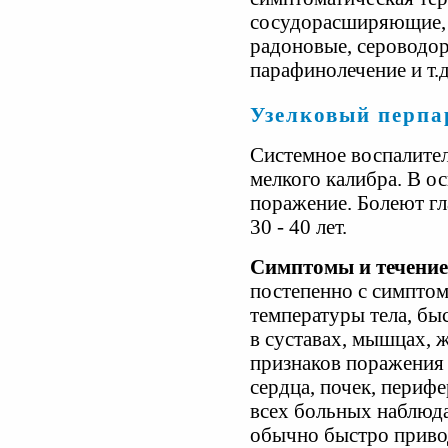
сосудорасширяющие, 
радоновые, сероводор
парафинолечение и т.д
Узелковый перпа
Системное воспалител
мелкого калибра. В о
поражение. Болеют г
30 - 40 лет.
Симптомы и течение
постепенно с симпто
температуры тела, бы
в суставах, мышцах, 
признаков поражения
сердца, почек, периф
всех больных наблюд
обычно быстро привод