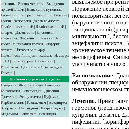
выявляемое при рентг
ключицы
|
Вывих челюсти
|
Выпадение
Поражение нервной с
прямой кишки
|
Выпадение пуповины
|
полиневритами, веге
Гайморит
|
Гастрит
|
Геморрой
|
Гепатит
|
Грипп
|
Депрессия
|
Дерматомиозит
|
(нарушение потоотдел
Диабет несахарный
|
Диабет сахарный
|
эмоциональной (раздр
Диарея
|
Дизентерия
|
Диспепсия
|
мнительность), бессо
Дифтерия
|
Дуоденит
|
Желтуха
|
Запор
|
энцефалит и психоз. 
Икота
|
Интубация трахеи
|
Инфаркт
хроническое течение 
легкого
|
Инфаркт миокарда
|
Ишемический инсульт
|
Кашель
|
Насморк
неспецифичны. Снижа
|
ОРЗ
|
Остеоартроз
|
Пневмония
|
увеличиваться число 
Ревматизм
|
Туберкулез
|
Язва желудка
|
Ячмень
|
Распознавание.
Диаг
Противосудорожные средства
обнаружении специфи
Введение
|
Фенобарбитал
|
Бензонал
|
иммунологическом ста
Бензобамил
|
Гексамидин
|
Дифенин
|
Триметин
|
Этосуксимид
|
Пуфемид
|
Лечение.
Применяют 
Карбамазепин
|
Клоназепам
|
Ацедипрол
|
гормонов (преднизо-л
Хлоракон
|
Метиндион
|
Хлоралгидрат
|
купренил, делагил. Д
Мидокалм
|
Баклофен
|
Тизанидин
|
нифедипин (коринфар
симптоматическая тер