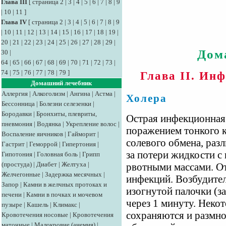
Глава III
[
страница 2
|
3
|
4
|
5
|
6
|
7
|
8
|
9
|
10
|
11
]
Глава IV
[
страница 2
|
3
|
4
|
5
|
6
|
7
|
8
|
9
|
10
|
11
|
12
|
13
|
14
|
15
|
16
|
17
|
18
|
19
|
20
|
21
|
22
|
23
|
24
|
25
|
26
|
27
|
28
|
29
|
Дом
30
|
64
|
65
|
66
|
67
|
68
|
69
|
70
|
71
|
72
|
73
|
74
|
75
|
76
|
77
|
78
|
79
]
Глава II. Ин
Домашний лечебник
Аллергия
|
Алкоголизм
|
Ангина
|
Астма
|
Холера
Бессонница
|
Болезни селезенки
|
Бородавки
|
Бронхиты, плевриты,
Острая инфекционная 
пневмония
|
Водянка
|
Укрепление волос
|
поражением тонкого 
Воспаление яичников
|
Гайморит
|
солевого обмена, раз
Гастрит
|
Геморрой
|
Гипертония
|
за потери жидкости 
Гипотония
|
Головная боль
|
Грипп
(простуда)
|
Диабет
|
Желтуха
|
рвотными массами. О
Желчегонные
|
Задержка месячных
|
инфекций. Возбудител
Запор
|
Камни в желчных протоках и
изогнутой палочки (з
печени
|
Камни в почках и мочевом
через 1 минуту. Неко
пузыре
|
Кашель
|
Климакс
|
сохраняются и размнож
Кровотечения носовые
|
Кровотечения
маточные
|
Малокровие (анемия)
|