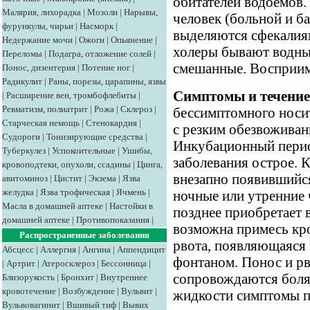
обитателей водоемов.
Малярия, лихорадка
|
Мозоли
|
Нарывы,
человек (больной и б
фурункулы, чирьи
|
Насморк
|
выделяются сфекалия
Недержание мочи
|
Ожоги
|
Опьянение
|
холеры бывают водны
Переломы
|
Подагра, отложение солей
|
смешанные. Восприим
Понос, дизентерия
|
Потение ног
|
Радикулит
|
Раны, порезы, царапины, язвы
Симптомы и течение
|
Расширение вен, тромбофлебиты
|
Ревматизм, полиатрит
|
Рожа
|
Склероз
|
бессимптомного носи
Старческая немощь
|
Стенокардия
|
с резким обезвоживан
Судороги
|
Тонизирующие средства
|
Инкубационный период
Туберкулез
|
Успокоительные
|
Ушибы,
заболевания острое. 
кровоподтеки, опухоли, ссадины
|
Цинга,
внезапно появившийс
авитоминоз
|
Цистит
|
Экзема
|
Язва
желудка
|
Язва трофическая
|
Ячмень
|
ночные или утренние 
Масла в домашней аптеке
|
Настойки в
позднее приобретает в
домашней аптеке
|
Противопоказания
|
возможна примесь кро
Распространенные заболевания
рвота, появляющаяся 
Абсцесс
|
Аллергия
|
Ангина
|
Аппендицит
фонтаном. Понос и рво
|
Артрит
|
Атеросклероз
|
Бессонница
|
сопровождаются боля
Близорукость
|
Бронхит
|
Внутреннее
кровотечение
|
Возбуждение
|
Вульвит
|
жидкости симптомы 
Вульвовагинит
|
Вшивый тиф
|
Вывих