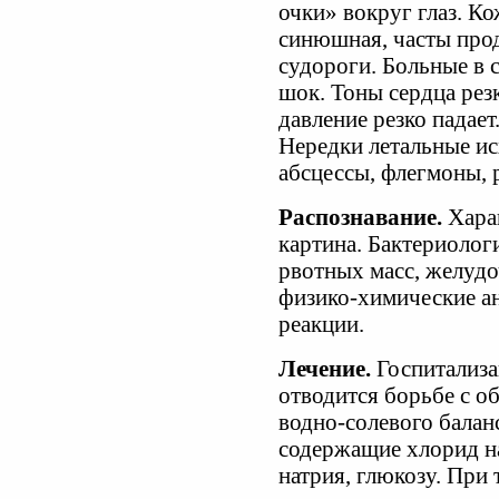
очки» вокруг глаз. Ко
синюшная, часты про
судороги. Больные в 
шок. Тоны сердца рез
давление резко падает
Нередки летальные и
абсцессы, флегмоны, 
Распознавание.
Харак
картина. Бактериолог
рвотных масс, желуд
физико-химические ан
реакции.
Лечение.
Госпитализа
отводится борьбе с о
водно-солевого балан
содержащие хлорид на
натрия, глюкозу. При