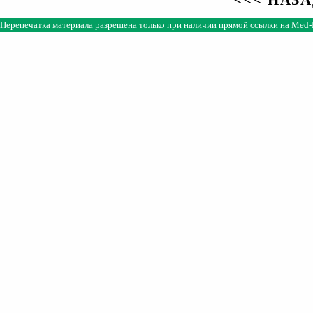
<<< НАЗ
Перепечатка материала разрешена только при наличии прямой ссылки на
Med-