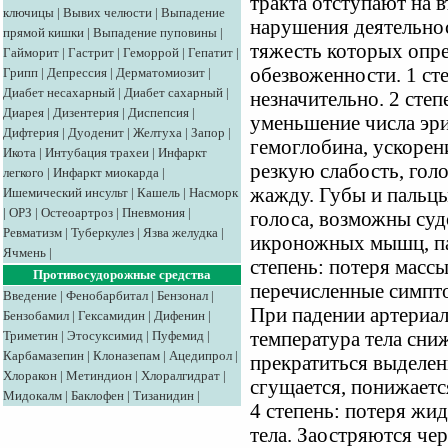
тракта отступают на 
ключицы
|
Вывих челюсти
|
Выпадение
нарушения деятельнос
прямой кишки
|
Выпадение пуповины
|
тяжесть которых опре
Гайморит
|
Гастрит
|
Геморрой
|
Гепатит
|
обезвоженности. 1 ст
Грипп
|
Депрессия
|
Дерматомиозит
|
Диабет несахарный
|
Диабет сахарный
|
незначительно. 2 степ
Диарея
|
Дизентерия
|
Диспепсия
|
уменьшение числа эри
Дифтерия
|
Дуоденит
|
Желтуха
|
Запор
|
гемоглобина, ускоре
Икота
|
Интубация трахеи
|
Инфаркт
резкую слабость, голо
легкого
|
Инфаркт миокарда
|
жажду. Губы и пальцы
Ишемический инсульт
|
Кашель
|
Насморк
|
ОРЗ
|
Остеоартроз
|
Пневмония
|
голоса, возможны су
Ревматизм
|
Туберкулез
|
Язва желудка
|
икроножных мышц, па
Ячмень
|
степень: потеря массы
Противосудорожные средства
перечисленные симпт
Введение
|
Фенобарбитал
|
Бензонал
|
При падении артериал
Бензобамил
|
Гексамидин
|
Дифенин
|
Триметин
|
Этосуксимид
|
Пуфемид
|
температура тела сниж
Карбамазепин
|
Клоназепам
|
Ацедипрол
|
прекратиться выделен
Хлоракон
|
Метиндион
|
Хлоралгидрат
|
сгущается, понижается
Мидокалм
|
Баклофен
|
Тизанидин
|
4 степень: потеря жи
тела. Заостряются че